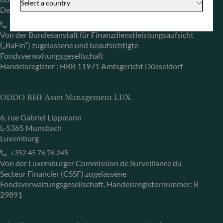
Select a country
Deutschland
+49 (0) 69 920 50 0
Von der Bundesanstalt für Finanzdienstleistungsaufsicht
(„BaFin“) zugelassene und beaufsichtigte
Fondsverwaltungsgesellschaft
Handelsregister : HRB 11971 Amtsgericht Düsseldorf
ODDO BHF Asset Management LUX
6, rue Gabriel Lippmann
L-5365 Munsbach
Luxemburg
+352 45 76 76 245
Von der Luxemburger Commission de Surveillance du
Secteur Financier (CSSF) zugelassene
Fondsverwaltungsgesellschaft, Handelsregisternummer: B
29891