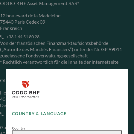
ODDO BHF Asset Management SAS*
12 boulevard de la Madeleine
75440 Paris Cedex 09
Frankreich
+33 1 44 51 80 28
Von der französischen Finanzmarktaufsichtsbehörde
(„Autorité des Marchés Financiers“) unter der Nr. GP 99011
zugelassene Fondsverwaltungsgesellschaft
* Rechtlich verantwortlich für die Inhalte der Internetseite
ODDO BHF Asset Management GmbH
Herzogstraße 15
40217 Düsseldorf
Deutschland
COUNTRY & LANGUAGE
+49 (0) 211 239 24 01
Gallusanlage 8
Country
60329 Frankfurt am Main