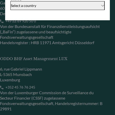
Gallusanlage 8
Select a country
60329 Frankfurt am Main
Deutschland
+49 (0) 69 920 50 0
Von der Bundesanstalt für Finanzdienstleistungsaufsicht
(„BaFin“) zugelassene und beaufsichtigte
Fondsverwaltungsgesellschaft
Handelsregister : HRB 11971 Amtsgericht Düsseldorf
ODDO BHF Asset Management LUX
6, rue Gabriel Lippmann
L-5365 Munsbach
Luxemburg
+352 45 76 76 245
Von der Luxemburger Commission de Surveillance du
Secteur Financier (CSSF) zugelassene
Fondsverwaltungsgesellschaft, Handelsregisternummer: B
29891