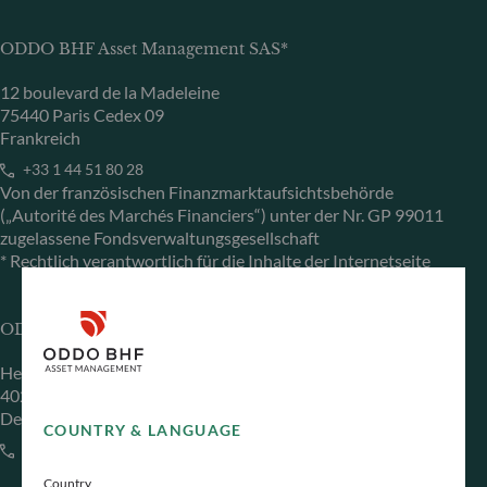
ODDO BHF Asset Management SAS*
12 boulevard de la Madeleine
75440 Paris Cedex 09
Frankreich
+33 1 44 51 80 28
Von der französischen Finanzmarktaufsichtsbehörde
(„Autorité des Marchés Financiers“) unter der Nr. GP 99011
zugelassene Fondsverwaltungsgesellschaft
* Rechtlich verantwortlich für die Inhalte der Internetseite
ODDO BHF Asset Management GmbH
Herzogstraße 15
40217 Düsseldorf
Deutschland
COUNTRY & LANGUAGE
+49 (0) 211 239 24 01
Country