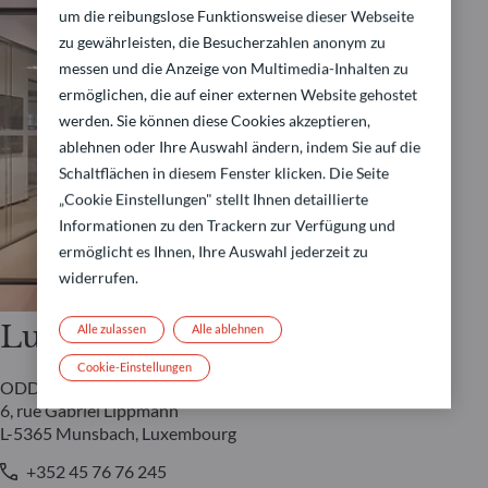
um die reibungslose Funktionsweise dieser Webseite
zu gewährleisten, die Besucherzahlen anonym zu
messen und die Anzeige von Multimedia-Inhalten zu
ermöglichen, die auf einer externen Website gehostet
werden. Sie können diese Cookies akzeptieren,
ablehnen oder Ihre Auswahl ändern, indem Sie auf die
Schaltflächen in diesem Fenster klicken. Die Seite
„Cookie Einstellungen" stellt Ihnen detaillierte
Informationen zu den Trackern zur Verfügung und
ermöglicht es Ihnen, Ihre Auswahl jederzeit zu
widerrufen.
Luxemburg
Alle zulassen
Alle ablehnen
Cookie-Einstellungen
ODDO BHF AM Lux
6, rue Gabriel Lippmann
L-5365 Munsbach, Luxembourg
+352 45 76 76 245