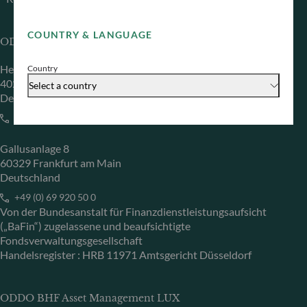
COUNTRY & LANGUAGE
ODDO BHF Asset Management GmbH
Herzogstraße 15
Country
40217 Düsseldorf
Select a country
Deutschland
+49 (0) 211 239 24 01
Gallusanlage 8
60329 Frankfurt am Main
Deutschland
+49 (0) 69 920 50 0
Von der Bundesanstalt für Finanzdienstleistungsaufsicht
(„BaFin“) zugelassene und beaufsichtigte
Fondsverwaltungsgesellschaft
Handelsregister : HRB 11971 Amtsgericht Düsseldorf
ODDO BHF Asset Management LUX