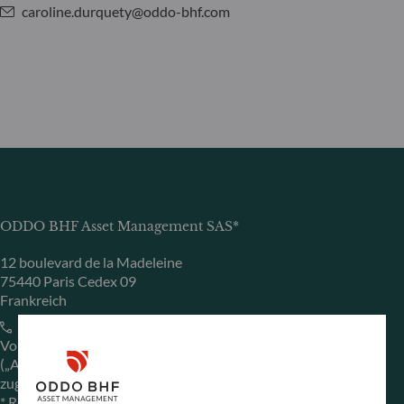
caroline.durquety@oddo-bhf.com
ODDO BHF Asset Management SAS*
12 boulevard de la Madeleine
75440 Paris Cedex 09
Frankreich
+33 1 44 51 80 28
Von der französischen Finanzmarktaufsichtsbehörde
(„Autorité des Marchés Financiers“) unter der Nr. GP 99011
zugelassene Fondsverwaltungsgesellschaft
* Rechtlich verantwortlich für die Inhalte der Internetseite