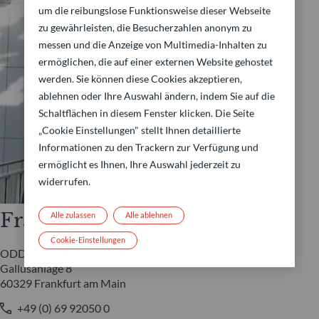
um die reibungslose Funktionsweise dieser Webseite
zu gewährleisten, die Besucherzahlen anonym zu
messen und die Anzeige von Multimedia-Inhalten zu
ermöglichen, die auf einer externen Website gehostet
werden. Sie können diese Cookies akzeptieren,
ablehnen oder Ihre Auswahl ändern, indem Sie auf die
Schaltflächen in diesem Fenster klicken. Die Seite
„Cookie Einstellungen" stellt Ihnen detaillierte
Informationen zu den Trackern zur Verfügung und
ermöglicht es Ihnen, Ihre Auswahl jederzeit zu
widerrufen.
Frankfurt
Alle zulassen
Alle ablehnen
Cookie-Einstellungen
ODDO BHF AM GmbH
Gallusanlage 8
60329 Frankfurt am Main
+49 (0) 69 92050 0