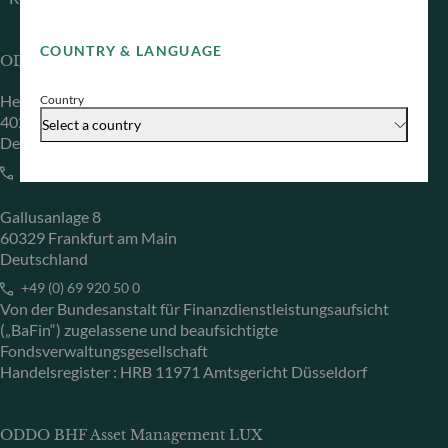
COUNTRY & LANGUAGE
ODDO BHF Asset Management GmbH
Herzogstraße 15
Country
40217 Düsseldorf
Select a country
Deutschland
+49 (0) 211 239 24 01
Gallusanlage 8
60329 Frankfurt am Main
Deutschland
+49 (0) 69 920 50 0
Von der Bundesanstalt für Finanzdienstleistungsaufsicht
(„BaFin“) zugelassene und beaufsichtigte
Fondsverwaltungsgesellschaft
Handelsregister : HRB 11971 Amtsgericht Düsseldorf
ODDO BHF Asset Management LUX