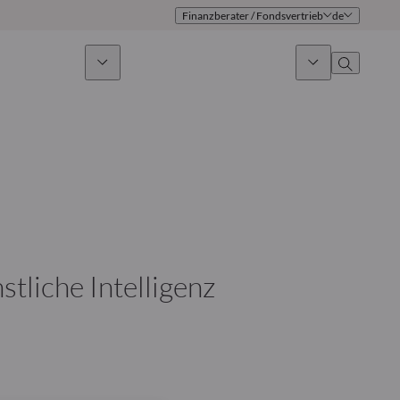
Finanzberater / Fondsvertrieb
de
ges Investieren
News & Marktausblick
Über uns
Überblick
Identität
Ansatz
Führungsteam
Publikationen
Vertriebsteam
liche Intelligenz
Standorte
Kontakt