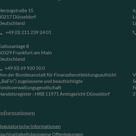
Herzogstraße 15
6
40217 Düsseldorf
L
Deutschland
L
+49 (0) 211 239 24 01
Gallusanlage 8
60329 Frankfurt am Main
Deutschland
+49 (0) 69 920 50 0
Von der Bundesanstalt für Finanzdienstleistungsaufsicht
V
(„BaFin“) zugelassene und beaufsichtigte
S
Fondsverwaltungsgesellschaft
F
Handelsregister : HRB 11971 Amtsgericht Düsseldorf
2
Informationen
Regulatorische Informationen
Nachhaltigkeitsbezogene Offenlegungen