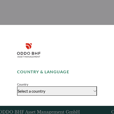
Disclaimer
Remember me for 30 days
COUNTRY & LANGUAGE
Accept
Country
Select a country
ODDO BHF Asset Management GmbH
O