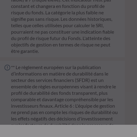
constant et changera en fonction du profil de
risque du fonds. La catégorie la plus faible ne
signifie pas sans risque. Les données historiques,
telles que celles utilisées pour calculer le SRI,
pourraient ne pas constituer une indication fiable
du profil de risque futur du Fonds. L'atteinte des
objectifs de gestion en termes de risque ne peut
être garantie.
** Le règlement européen sur la publication
d’informations en matière de durabilité dans le
secteur des services financiers (SFDR) est un
ensemble de règles européennes visant à rendre le
profil de durabilité des fonds transparent, plus
comparable et davantage compréhensible par les
investisseurs finaux. Article 6 : L'équipe de gestion
ne prend pas en compte les risques de durabilité ou
les effets négatifs des décisions d'investissement
sur les facteurs de durabilité dans le processus de
décision d'investissement. Article 8 : L'équipe de