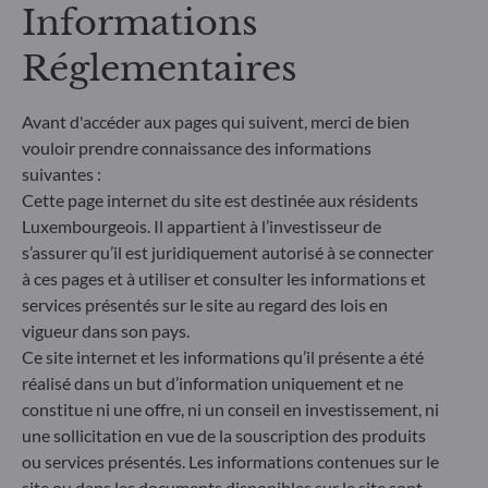
gestion traite les risques de durabilité en intégrant
Informations
des critères ESG (Environnement et/ou Social et/ou
Gouvernance) dans son processus de décision
Réglementaires
d'investissement. Article 9 : L'équipe de gestion suit
un objectif d'investissement durable strict qui
contribue de manière significative aux défis de la
Avant d'accéder aux pages qui suivent, merci de bien
transition écologique, et traite les risques de
vouloir prendre connaissance des informations
durabilité par le biais de notations fournies par le
suivantes :
fournisseur externe de données ESG de la société
Cette page internet du site est destinée aux résidents
de gestion
Luxembourgeois. Il appartient à l’investisseur de
s’assurer qu’il est juridiquement autorisé à se connecter
à ces pages et à utiliser et consulter les informations et
services présentés sur le site au regard des lois en
vigueur dans son pays.
Ce site internet et les informations qu’il présente a été
réalisé dans un but d’information uniquement et ne
constitue ni une offre, ni un conseil en investissement, ni
une sollicitation en vue de la souscription des produits
ou services présentés. Les informations contenues sur le
site ou dans les documents disponibles sur le site sont