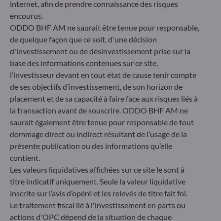
Gallusanlage 8
internet, afin de prendre connaissance des risques
60329 Frankfurt am Main
encourus.
Allemagne
ODDO BHF AM ne saurait être tenue pour responsable,
+49 (0) 69 920 50 0
de quelque façon que ce soit, d'une décision
Société de Gestion de Portefeuille agréée par la
d'investissement ou de désinvestissement prise sur la
Bundesanstalt für Finanzdienstleistungsaufsicht (« BaFin »)
base des informations contenues sur ce site,
Enregistrement commercial : HRB 11971 tribunal local de
l’investisseur devant en tout état de cause tenir compte
Düsseldorf
de ses objectifs d’investissement, de son horizon de
placement et de sa capacité à faire face aux risques liés à
ODDO BHF Asset Management LUX
la transaction avant de souscrire. ODDO BHF AM ne
saurait également être tenue pour responsable de tout
6, rue Gabriel Lippmann
dommage direct ou indirect résultant de l’usage de la
L-5365 Munsbach
présente publication ou des informations qu’elle
Luxembourg
contient.
+352 45 76 76 245
Les valeurs liquidatives affichées sur ce site le sont à
Enregistré au registre du commerce et des sociétés de
titre indicatif uniquement. Seule la valeur liquidative
Luxembourg sous le numéro B 29891 Agréé et supervisé
inscrite sur l’avis d’opéré et les relevés de titre fait foi.
par la commission de Surveillance du Secteur Financier
(CSSF)
Le traitement fiscal lié à l'investissement en parts ou
actions d'OPC dépend de la situation de chaque