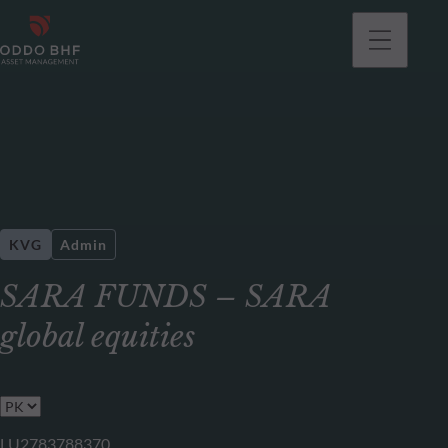
KVG
Admin
SARA FUNDS – SARA
global equities
LU2783788370