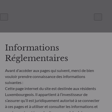
Informations
Réglementaires
ODDO BHF Asset Management SAS*
Avant d'accéder aux pages qui suivent, merci de bien
12 boulevard de la Madeleine
vouloir prendre connaissance des informations
75440 Paris Cedex 09
suivantes :
France
Cette page internet du site est destinée aux résidents
+33 1 44 51 80 28
Luxembourgeois. Il appartient à l’investisseur de
Société de Gestion de Portefeuille agréée par l’Autorité des
s’assurer qu’il est juridiquement autorisé à se connecter
Marchés Financiers sous le numéro GP99011
à ces pages et à utiliser et consulter les informations et
* Entité responsable du site internet