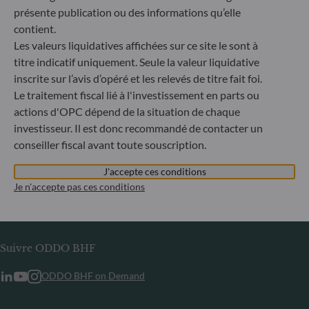
ou tout organisme établi en Russie ou en Biélorussie, à
présente publication ou des informations qu’elle
l’exception des ressortissants d’un État membre de l’Union
contient.
européenne et aux personnes physiques titulaires d’un titre
Les valeurs liquidatives affichées sur ce site le sont à
de séjour temporaire ou permanent dans un État membre.
titre indicatif uniquement. Seule la valeur liquidative
inscrite sur l’avis d’opéré et les relevés de titre fait foi.
Informations
Le traitement fiscal lié à l'investissement en parts ou
actions d'OPC dépend de la situation de chaque
Informations réglementaires
investisseur. Il est donc recommandé de contacter un
Publication d’informations en matière de durabilité
conseiller fiscal avant toute souscription.
Informations aux porteurs
Glossaire
J'accepte ces conditions
Je n'accepte pas ces conditions
Carrières
Contact
Suivre ODDO BHF
ODDO BHF on Demand