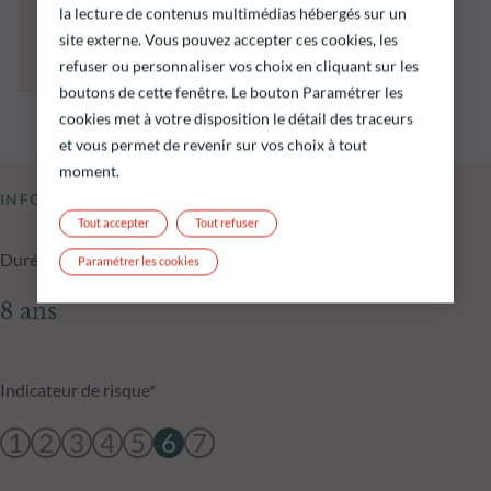
préjugent pas des performances futures et ne
la lecture de contenus multimédias hébergés sur un
sont pas constantes dans le temps.
site externe. Vous pouvez accepter ces cookies, les
L’atteinte des objectifs d’investissement ne
refuser ou personnaliser vos choix en cliquant sur les
peut être garantie.
boutons de cette fenêtre. Le bouton Paramétrer les
cookies met à votre disposition le détail des traceurs
et vous permet de revenir sur vos choix à tout
moment.
INFORMATIONS CLÉS
Tout accepter
Tout refuser
Durée d'investissement conseillée
Paramétrer les cookies
8 ans
Indicateur de risque*
1
2
3
4
5
6
7