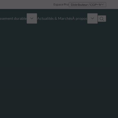
Espace Pro
Distributeur / CGP
fr
issement durable
Actualités & Marchés
À propos
Présentation
Identité
Approche
Gouvernance
Publications
Notre équipe commerciale
Nos bureaux
Nous contacter