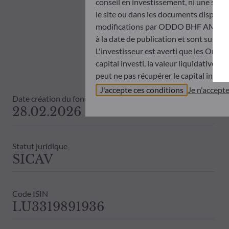
conseil en investissement, ni une soll
le site ou dans les documents disponibl
modifications par ODDO BHF AM à tout 
à la date de publication et sont suscep
L'investisseur est averti que les Orga
capital investi, la valeur liquidative 
peut ne pas récupérer le capital invest
Avant de souscrire dans un OPC, l’inve
J'accepte ces conditions
Je n'accept
Date création du fonds
Document d’informations Clés (DIC) et 
28.02.2026
ODDO BHF AM ne saurait être tenue po
désinvestissement prise sur la base de
objectifs d’investissement, de son hori
Statut juridique
ODDO BHF AM ne saurait également êtr
SICAV
publication ou des informations qu’ell
Les valeurs liquidatives affichées sur ce
relevés de titre fait foi.
Code ISIN
Le traitement fiscal lié à l'investiss
LU3319891936
de contacter un conseiller fiscal avant