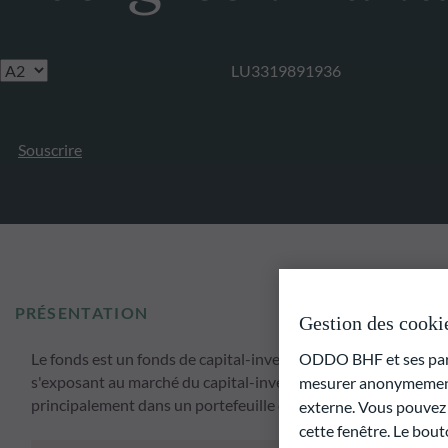
LU3319891936
Souscrire
PRÉSENTATION
Gestion des cooki
ODDO BHF et ses parte
Le fonds est un fonds de capital-investissement dont l'object
s'exposant au marché du capital-investissement et de maximise
mesurer anonymement 
principalement dans un portefeuille diversifié de fonds d'inv
externe. Vous pouvez a
cette fenêtre. Le bout