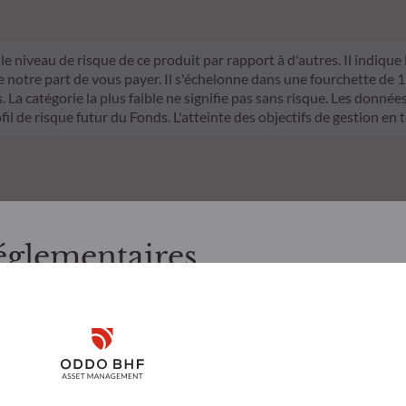
le niveau de risque de ce produit par rapport à d'autres. Il indique
otre part de vous payer. Il s'échelonne dans une fourchette de 1 (ri
La catégorie la plus faible ne signifie pas sans risque. Les données 
fil de risque futur du Fonds. L'atteinte des objectifs de gestion en 
églementaires
, merci de bien vouloir prendre connaissance des informations suiv
Risques
Équipe
e aux résidents Luxembourgeois. Il appartient à l’investisseur de s
Disclaimer
 utiliser et consulter les informations et services présentés sur le 
’il présente a été réalisé dans un but d’information uniquement et n
Remember me for 30 days