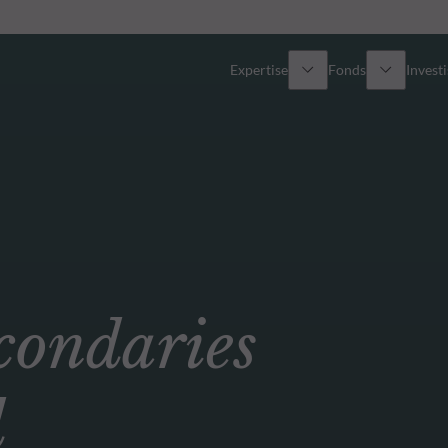
Expertise
Fonds
Invest
Vue d’ensemble
Tous les fonds
Actions
Sélection de fonds
Obligations
Comment souscrire ?
ondaries
Multi-Actifs
Private Assets
d