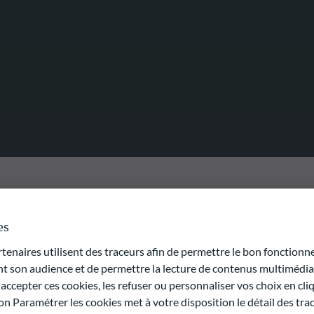
es
naires utilisent des traceurs afin de permettre le bon fonctionne
if d'investissement est d'obtenir un rendement positif en
r la plus-value des actifs sous-jacents en investissant
son audience et de permettre la lecture de contenus multimédias
estissement en capital-investissement.
ccepter ces cookies, les refuser ou personnaliser vos choix en cli
on Paramétrer les cookies met à votre disposition le détail des tr