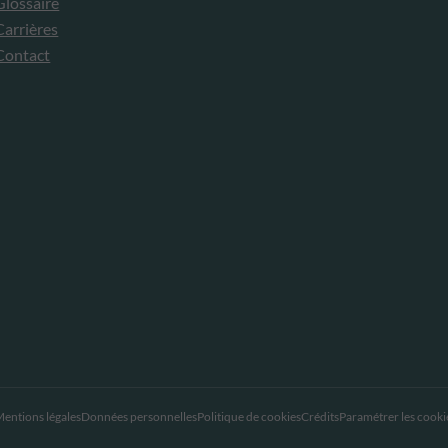
Glossaire
Carrières
Contact
entions légales
Données personnelles
Politique de cookies
Crédits
Paramétrer les cooki