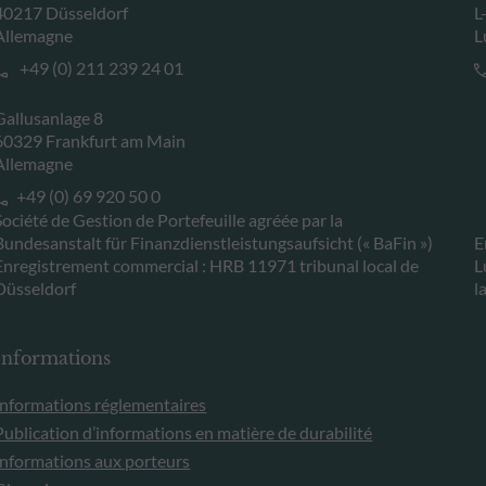
40217 Düsseldorf
L
Allemagne
L
+49 (0) 211 239 24 01
Gallusanlage 8
60329 Frankfurt am Main
Allemagne
+49 (0) 69 920 50 0
Société de Gestion de Portefeuille agréée par la
Bundesanstalt für Finanzdienstleistungsaufsicht (« BaFin »)
E
Enregistrement commercial : HRB 11971 tribunal local de
L
Düsseldorf
l
Informations
Informations réglementaires
Publication d’informations en matière de durabilité
Informations aux porteurs