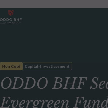
Non Coté
Capital-Investissement
ODDO BHF Sec
Evergreen Fun