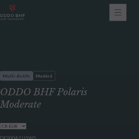
Multi-Actifs
Modéré
ODDO BHF Polaris
Moderate
DE000A2JJ1W5