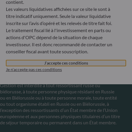
Enregistré au registre du commerce et des sociétés de
contient.
Luxembourg sous le numéro B 29891 Agréé et supervisé
Les valeurs liquidatives affichées sur ce site le sont à
par la commission de Surveillance du Secteur Financier
titre indicatif uniquement. Seule la valeur liquidative
(CSSF)
inscrite sur l’avis d’opéré et les relevés de titre fait foi.
Le traitement fiscal lié à l'investissement en parts ou
actions d'OPC dépend de la situation de chaque
Communiqué sur les sanctions européennes contre la
Russie
investisseur. Il est donc recommandé de contacter un
conseiller fiscal avant toute souscription.
S’inscrivant dans le cadre des sanctions prises par l’Union
européenne dans le cadre de la crise ukrainienne, nous vous
J'accepte ces conditions
informons que, compte tenu des dispositions des
Je n'accepte pas ces conditions
règlements UE n°833/2014 et UE n°398/2022, la
souscription des parts des fonds gérés par la Société de
Gestion est interdite à tout ressortissant russe ou
biélorusse, à toute personne physique résidant en Russie
ou en Biélorussie ou à toute personne morale, toute entité
ou tout organisme établi en Russie ou en Biélorussie, à
l’exception des ressortissants d’un État membre de l’Union
européenne et aux personnes physiques titulaires d’un titre
de séjour temporaire ou permanent dans un État membre.