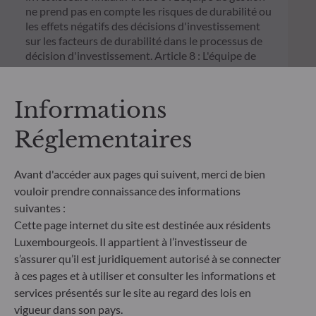
ne prend pas en compte les risques de durabilité ou
les effets négatifs des décisions d'investissement
sur les facteurs de durabilité dans le processus de
décision d'investissement. Article 8 : L'équipe de
gestion traite les risques de durabilité en intégrant
des critères ESG (Environnement et/ou Social et/ou
Gouvernance) dans son processus de décision
Informations
d'investissement. Article 9 : L'équipe de gestion suit
un objectif d'investissement durable strict qui
Réglementaires
contribue de manière significative aux défis de la
transition écologique, et traite les risques de
Avant d'accéder aux pages qui suivent, merci de bien
durabilité par le biais de notations fournies par le
fournisseur externe de données ESG de la société
vouloir prendre connaissance des informations
de gestion
suivantes :
Cette page internet du site est destinée aux résidents
Luxembourgeois. Il appartient à l’investisseur de
s’assurer qu’il est juridiquement autorisé à se connecter
à ces pages et à utiliser et consulter les informations et
services présentés sur le site au regard des lois en
vigueur dans son pays.