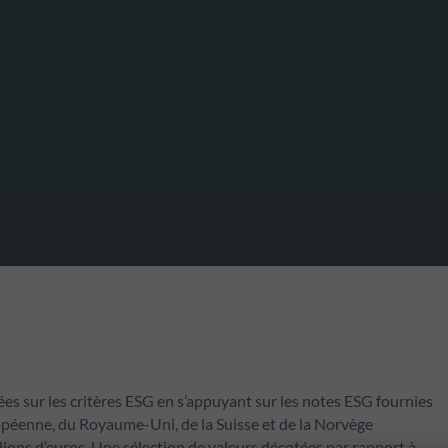
tées sur les critères ESG en s’appuyant sur les notes ESG fournies
péenne, du Royaume-Uni, de la Suisse et de la Norvège
lions d’euros. Une sélection de valeurs décotées par rapport à