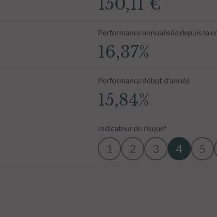
150,11 €
Performance annualisée depuis la c
16,37%
Performance début d'année
15,84%
Indicateur de risque*
1
2
3
4
5