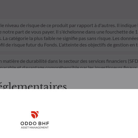
le niveau de risque de ce produit par rapport à d'autres. Il indique
otre part de vous payer. Il s'échelonne dans une fourchette de 1 (ri
La catégorie la plus faible ne signifie pas sans risque. Les données 
fil de risque futur du Fonds. L'atteinte des objectifs de gestion en 
n matière de durabilité dans le secteur des services financiers (S
mparable et davantage compréhensible par les investisseurs finaux.
d'investissement sur les facteurs de durabilité dans le processus de
itères ESG (Environnement et/ou Social et/ou Gouvernance) dans son 
églementaires
trict qui contribue de manière significative aux défis de la transiti
nnées ESG de la société de gestion
, merci de bien vouloir prendre connaissance des informations suiv
e aux résidents Luxembourgeois. Il appartient à l’investisseur de s
Disclaimer
 utiliser et consulter les informations et services présentés sur le 
’il présente a été réalisé dans un but d’information uniquement et n
Remember me for 30 days