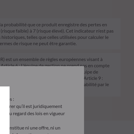
 la probabilité que ce produit enregistre des pertes en
sque faible) à 7 (risque élevé). Cet indicateur n'est pas
historiques, telles que celles utilisées pour calculer le
termes de risque ne peut être garantie.
FDR) est un ensemble de règles européennes visant à
 Article 6 : L'équipe de gestion ne prend pas en compte
 décision d'investissement. Article 8 : L'équipe de
processus de décision d'investissement. Article 9 :
on écologique, et traite les risques de durabilité par le
antes :
’assurer qu’il est juridiquement
site au regard des lois en vigueur
e constitue ni une offre, ni un