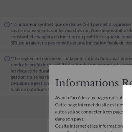
* L'indicateur synthétique de risque (SRI) permet d'apprécier 
cas de mouvements sur les marchés ou d'une impossibilité de n
constant et changera en fonction du profil de risque du fonds. 
SRI, pourraient ne pas constituer une indication fiable du pro
** Le règlement européen sur la publication d’informations e
rendre le profil de durabilité des fonds transparent, plus co
les risques de durabilité ou les effets négatifs des décisions 
gestion traite les risques de durabilité en intégrant des cr
Informations R
L'équipe de gestion suit un objectif d'investissement durable s
biais de notations fournies par le fournisseur externe de do
Avant d'accéder aux pages qui suivent
Cette page internet du site est destiné
autorisé à se connecter à ces pages et à
dans son pays.
Ce site internet et les informations qu