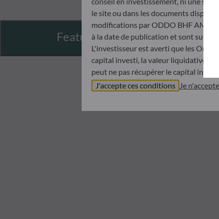
conseil en investissement, ni une soll
le site ou dans les documents disponibl
modifications par ODDO BHF AM à tout 
Features
à la date de publication et sont suscep
L'investisseur est averti que les Orga
capital investi, la valeur liquidative 
peut ne pas récupérer le capital invest
Avant de souscrire dans un OPC, l’inve
J'accepte ces conditions
Je n'accept
Document d’informations Clés (DIC) et 
ODDO BHF AM ne saurait être tenue po
désinvestissement prise sur la base de
objectifs d’investissement, de son hori
ODDO BHF AM ne saurait également êtr
publication ou des informations qu’ell
Les valeurs liquidatives affichées sur ce
relevés de titre fait foi.
Le traitement fiscal lié à l'investiss
de contacter un conseiller fiscal avant