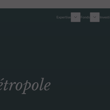
Expertise
Fonds
Invest
Vue d’ensemble
Tous les fonds
Actions
Sélection de fonds
Obligations
Comment souscrire ?
ropole
Multi-Actifs
Private Assets