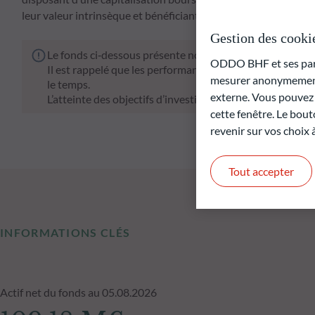
leur valeur intrinsèque et bénéficiant d’un ou plusieurs catal
Gestion des cooki
Le fonds ci‑dessous présente notamment un risque de pe
ODDO BHF et ses parte
Il est rappelé que les performances passées ne préjugen
mesurer anonymement 
le temps.
externe. Vous pouvez a
L’atteinte des objectifs d’investissement ne peut être gar
cette fenêtre. Le bout
revenir sur vos choix
Tout accepter
INFORMATIONS CLÉS
Actif net du fonds au 05.08.2026