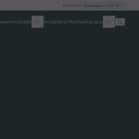
Espace Pro
Distributeur / CGP
fr
issement durable
Actualités & Marchés
À propos
Présentation
Identité
Approche
Gouvernance
Publications
Notre équipe commerciale
Nos bureaux
Nous contacter