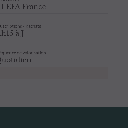
I EFA France
uscriptions / Rachats
1h15 à J
équence de valorisation
uotidien