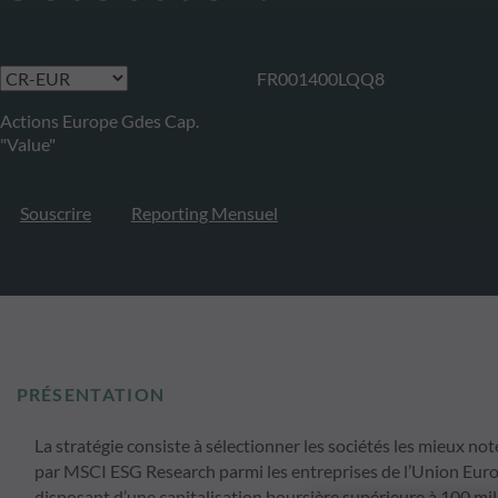
FR001400LQQ8
Actions Europe Gdes Cap.
"Value"
Souscrire
Reporting Mensuel
PRÉSENTATION
La stratégie consiste à sélectionner les sociétés les mieux no
par MSCI ESG Research parmi les entreprises de l’Union Euro
disposant d’une capitalisation boursière supérieure à 100 mil