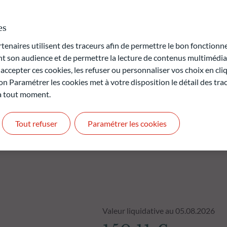
yseurs susceptibles de réduire cette décote est ensuite opérée.
es
rte en capital.
naires utilisent des traceurs afin de permettre le bon fonctionne
t pas des performances futures et ne sont pas constantes dans
son audience et de permettre la lecture de contenus multimédias
ccepter ces cookies, les refuser ou personnaliser vos choix en cli
antie.
on Paramétrer les cookies met à votre disposition le détail des tr
 à tout moment.
Tout refuser
Paramétrer les cookies
Valeur liquidative au 05.08.2026