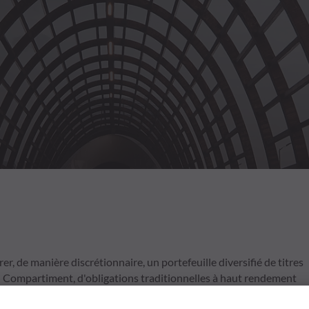
, de manière discrétionnaire, un portefeuille diversifié de titres
u Compartiment, d'obligations traditionnelles à haut rendement
des sociétés ayant leur siège social dans un pays membre de