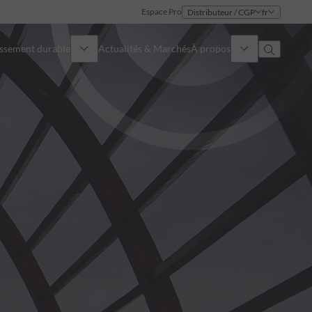
Espace Pro
Distributeur / CGP
fr
issement durable
Actualités & Marchés
À propos
Présentation
Identité
Approche
Gouvernance
Publications
Notre équipe commerciale
Nos bureaux
Nous contacter