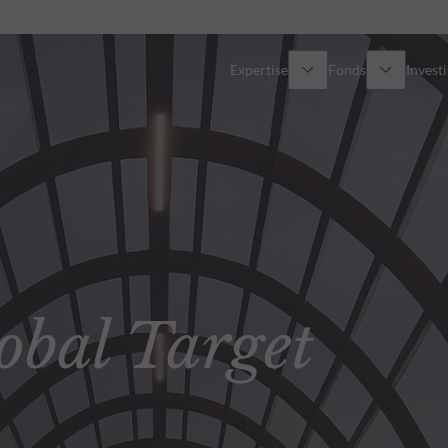
Expertise
Fonds
Invest
Vue d’ensemble
Tous les fonds
Actions
Sélection de fonds
Obligations
Comment souscrire ?
bal Target
Multi-Actifs
Private Assets