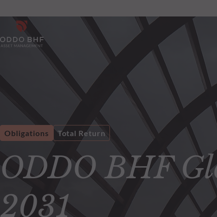
Obligations
Total Return
ODDO BHF Glo
2031