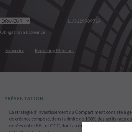
LU3129989714
Obligation à Echéance
Souscrire
Reporting Mensuel
PRÉSENTATION
La stratégie d'investissement du Compartiment consiste à gérer
de créance composé, dans la limite de 100% des actifs nets d
notées entre BB+ et CCC, dont au moins 60% sont émises par 