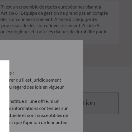
FDR) est un ensemble de règles européennes visant à
 Article 6 : L'équipe de gestion ne prend pas en compte
 décision d'investissement. Article 8 : L'équipe de
processus de décision d'investissement. Article 9 :
on écologique, et traite les risques de durabilité par le
antes :
’assurer qu’il est juridiquement
site au regard des lois en vigueur
e constitue ni une offre, ni un
Documentation
tés. Les informations contenues sur
ontractuelle et sont susceptibles de
ètent que l’opinion de leur auteur