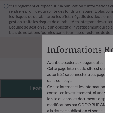
** Le règlement européen sur la publication d’informations e
rendre le profil de durabilité des fonds transparent, plus co
les risques de durabilité ou les effets négatifs des décisions 
gestion traite les risques de durabilité en intégrant des cr
L'équipe de gestion suit un objectif d'investissement durable s
biais de notations fournies par le fournisseur externe de do
Informations R
Avant d'accéder aux pages qui suivent
Cette page internet du site est destiné
autorisé à se connecter à ces pages et à
dans son pays.
Ce site internet et les informations qu
Features
conseil en investissement, ni une soll
le site ou dans les documents disponibl
modifications par ODDO BHF AM à tout 
à la date de publication et sont suscep