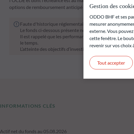
l'OCDE et dont l'échéance est au maximum de neuf mois et un
Gestion des cooki
options de remboursement anticipé à la discrétion de la Socié
ODDO BHF et ses parte
Faute d'historique réglementaire suffisant, la performan
mesurer anonymement 
Le fonds ci‑dessous présente notamment un risque de pe
externe. Vous pouvez a
Il est rappelé que les performances passées ne préjugen
cette fenêtre. Le bout
le temps.
revenir sur vos choix
L’atteinte des objectifs d’investissement ne peut être gar
Tout accepter
INFORMATIONS CLÉS
Actif net du fonds au 05.08.2026