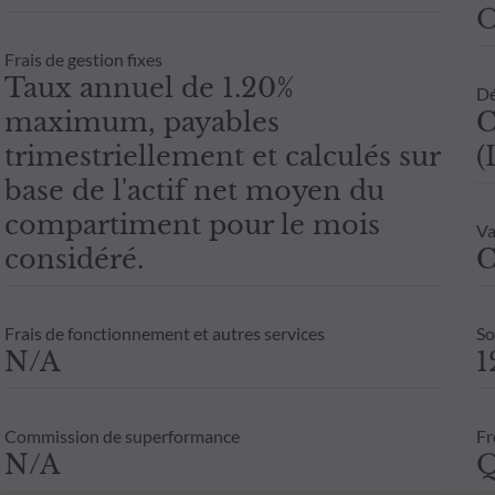
Frais de gestion fixes
Taux annuel de 1.20%
Dé
maximum, payables
C
trimestriellement et calculés sur
(
base de l'actif net moyen du
compartiment pour le mois
Va
considéré.
C
Frais de fonctionnement et autres services
So
N/A
1
Commission de superformance
Fr
N/A
Q