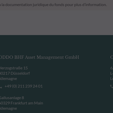
 à la documentation juridique du fonds pour plus d’information.
ODDO BHF Asset Management GmbH
O
Herzogstraße 15
6
40217 Düsseldorf
L
Allemagne
L
+49 (0) 211 239 24 01
Gallusanlage 8
60329 Frankfurt am Main
Allemagne