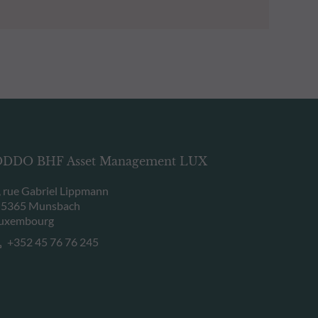
DDO BHF Asset Management LUX
, rue Gabriel Lippmann
-5365 Munsbach
uxembourg
+352 45 76 76 245