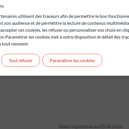
 jour après le 31 décembre 2031 (échéance finale du produit ou
es
té).
naires utilisent des traceurs afin de permettre le bon fonctionne
ce passée ne peut être diffusée.
son audience et de permettre la lecture de contenus multimédias
rte en capital.
ccepter ces cookies, les refuser ou personnaliser vos choix en cli
t pas des performances futures et ne sont pas constantes dans
on Paramétrer les cookies met à votre disposition le détail des tr
 à tout moment.
antie.
Tout refuser
Paramétrer les cookies
Valeur liquidative au 05.08.2026