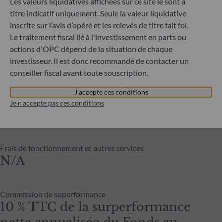
Les valeurs liquidatives affichées sur ce site le sont à
néant
titre indicatif uniquement. Seule la valeur liquidative
Risqu
inscrite sur l’avis d’opéré et les relevés de titre fait foi.
Le traitement fiscal lié à l'investissement en parts ou
Frais de gestion fixes
actions d'OPC dépend de la situation de chaque
Taux annuel de 1% maximum,
investisseur. Il est donc recommandé de contacter un
payables trimestriellement et
conseiller fiscal avant toute souscription.
calculés sur base de l'actif net
J'accepte ces conditions
moyen du compartiment pour le
Je n'accepte pas ces conditions
mois considéré.
Frais de fonctionnement et autres services
N/A
Commission de superformance
10 % TTC de la surperformance