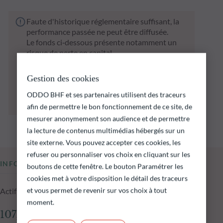
Faute d'historique réglementaire suffisant, la
performance passée ne peut être diffusée.
Le fonds ci‑dessous présente notamment un
risque de perte en capital.
Il est rappelé que les performances passées ne
préjugent pas des performances futures et ne
Gestion des cookies
sont pas constantes dans le temps.
L’atteinte des objectifs d’investissement ne
ODDO BHF et ses partenaires utilisent des traceurs
peut être garantie.
afin de permettre le bon fonctionnement de ce site, de
mesurer anonymement son audience et de permettre
la lecture de contenus multimédias hébergés sur un
site externe. Vous pouvez accepter ces cookies, les
refuser ou personnaliser vos choix en cliquant sur les
INFORMATIONS CLÉS
boutons de cette fenêtre. Le bouton Paramétrer les
cookies met à votre disposition le détail des traceurs
et vous permet de revenir sur vos choix à tout
Actif net du fonds au 05.08.2026
moment.
107,67 M$