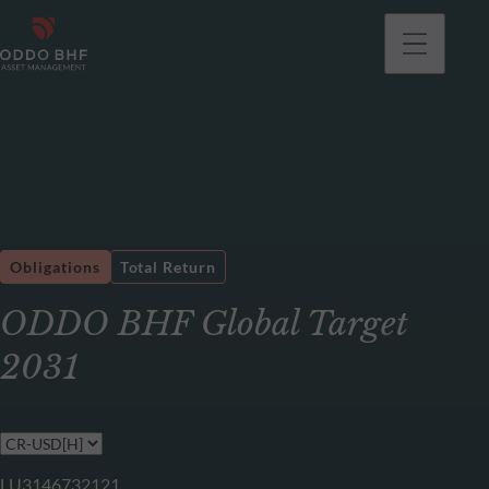
Obligations
Total Return
ODDO BHF Global Target
2031
LU3146732121