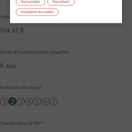
Tout accepter
Tout refuser
Paramétrer les cookies
Valeur liquidative au 05.08.2026
104,47 $
Durée d'investissement conseillée
6 ans
Indicateur de risque*
1
2
3
4
5
6
7
Classification SFDR**