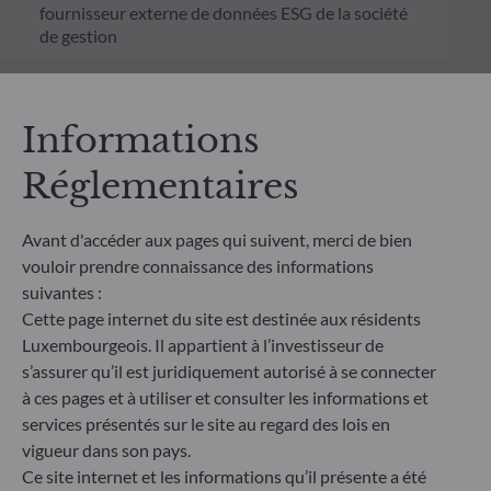
fournisseur externe de données ESG de la société
de gestion
Informations
Réglementaires
Features
Avant d'accéder aux pages qui suivent, merci de bien
Date création du fonds
Pr
vouloir prendre connaissance des informations
04.08.2025
suivantes :
Les p
Cette page internet du site est destinée aux résidents
suivan
Luxembourgeois. Il appartient à l’investisseur de
Date création de la part
11.08.2025
s’assurer qu’il est juridiquement autorisé à se connecter
Risqu
à ces pages et à utiliser et consulter les informations et
services présentés sur le site au regard des lois en
Indicateur de référence
vigueur dans son pays.
Risqu
N/A
Ce site internet et les informations qu’il présente a été