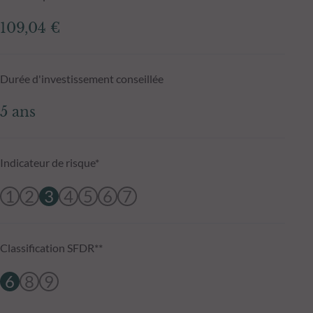
109,04 €
Durée d'investissement conseillée
5 ans
Indicateur de risque*
1
2
3
4
5
6
7
Classification SFDR**
6
8
9