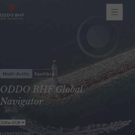
Multi-Actifs
Equilibré
ODDO BHF Global
Navigator
LU3103552082