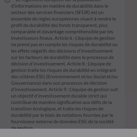
d’informations en matière de durabilité dans le
secteur des services financiers (SFDR) est un
ensemble de règles européennes visant à rendre le
profil de durabilité des fonds transparent, plus
comparable et davantage compréhensible par les
investisseurs finaux. Article 6 : L'équipe de gestion
ne prend pas en compte les risques de durabilité ou
les effets négatifs des décisions d'investissement
sur les facteurs de durabilité dans le processus de
décision d'investissement. Article 8 : L'équipe de
gestion traite les risques de durabilité en intégrant
des critères ESG (Environnement et/ou Social et/ou
Gouvernance) dans son processus de décision
d'investissement. Article 9 : L'équipe de gestion suit
un objectif d'investissement durable strict qui
contribue de manière significative aux défis de la
transition écologique, et traite les risques de
durabilité par le biais de notations fournies par le
fournisseur externe de données ESG de la société
de gestion