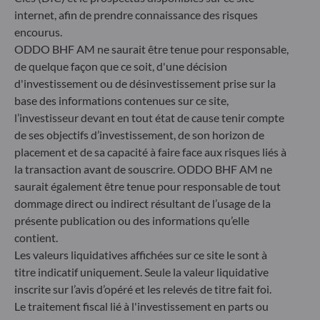
internet, afin de prendre connaissance des risques
Devise de référence
Risqu
encourus.
EUR
ODDO BHF AM ne saurait être tenue pour responsable,
de quelque façon que ce soit, d'une décision
Risque
d'investissement ou de désinvestissement prise sur la
Affectation des résultats
base des informations contenues sur ce site,
Distribué
l’investisseur devant en tout état de cause tenir compte
Risque
de ses objectifs d’investissement, de son horizon de
placement et de sa capacité à faire face aux risques liés à
Décimalisation
la transaction avant de souscrire. ODDO BHF AM ne
1 millième de part
saurait également être tenue pour responsable de tout
dommage direct ou indirect résultant de l’usage de la
présente publication ou des informations qu’elle
Commission de souscription
5.00% maximum
contient.
Les valeurs liquidatives affichées sur ce site le sont à
titre indicatif uniquement. Seule la valeur liquidative
Commission de rachat
inscrite sur l’avis d’opéré et les relevés de titre fait foi.
néant
Le traitement fiscal lié à l'investissement en parts ou