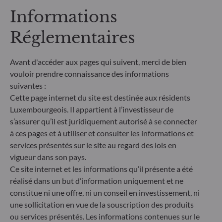
Informations
Réglementaires
Features
Avant d'accéder aux pages qui suivent, merci de bien
vouloir prendre connaissance des informations
Date création du fonds
Pr
suivantes :
27.08.2025
Cette page internet du site est destinée aux résidents
Les p
Luxembourgeois. Il appartient à l’investisseur de
suivan
s’assurer qu’il est juridiquement autorisé à se connecter
Date création de la part
à ces pages et à utiliser et consulter les informations et
20.01.2026
Risqu
services présentés sur le site au regard des lois en
vigueur dans son pays.
Ce site internet et les informations qu’il présente a été
Indicateur de référence
Risqu
réalisé dans un but d’information uniquement et ne
60% MSCI AC WORLD INdex
constitue ni une offre, ni un conseil en investissement, ni
NR + 40% Bloomberg Global
une sollicitation en vue de la souscription des produits
Aggregate
Risque
ou services présentés. Les informations contenues sur le