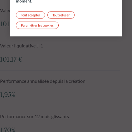
moment.
Valeur liquidative au 05.08.2026
Tout accepter
Tout refuser
101,23 €
Paramétrer les cookies
Valeur liquidative J-1
101,17 €
Performance annualisée depuis la création
1,95%
Performance sur 12 mois glissants
1,70%