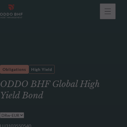
Obligations
High Yield
ODDO BHF Global High
Yield Bond
LU3103550540