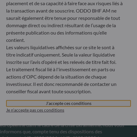
Düsseldorf
placement et de sa capacité à faire face aux risques liés à
la transaction avant de souscrire. ODDO BHF AM ne
saurait également être tenue pour responsable de tout
ODDO BHF Asset Management LUX
dommage direct ou indirect résultant de l’usage de la
présente publication ou des informations qu’elle
6, rue Gabriel Lippmann
contient.
L-5365 Munsbach
Luxembourg
Les valeurs liquidatives affichées sur ce site le sont à
titre indicatif uniquement. Seule la valeur liquidative
+352 45 76 76 245
inscrite sur l’avis d’opéré et les relevés de titre fait foi.
Enregistré au registre du commerce et des sociétés de
Luxembourg sous le numéro B 29891 Agréé et supervisé
Le traitement fiscal lié à l'investissement en parts ou
par la commission de Surveillance du Secteur Financier
actions d'OPC dépend de la situation de chaque
(CSSF)
investisseur. Il est donc recommandé de contacter un
conseiller fiscal avant toute souscription.
Communiqué sur les sanctions européennes contre la
J'accepte ces conditions
Russie
Je n'accepte pas ces conditions
S’inscrivant dans le cadre des sanctions prises par l’Union
européenne dans le cadre de la crise ukrainienne, nous vous
informons que, compte tenu des dispositions des