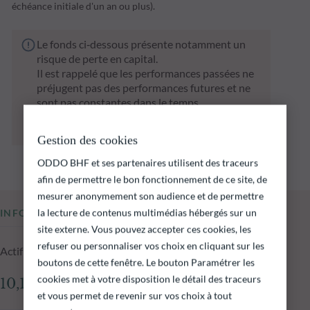
échéance initiale d'un an ou plus).
Le fonds ci‑dessous présente notamment un
risque de perte en capital.
Il est rappelé que les performances passées ne
préjugent pas des performances futures et ne
sont pas constantes dans le temps.
L’atteinte des objectifs d’investissement ne
peut être garantie.
Gestion des cookies
ODDO BHF et ses partenaires utilisent des traceurs
afin de permettre le bon fonctionnement de ce site, de
mesurer anonymement son audience et de permettre
la lecture de contenus multimédias hébergés sur un
INFORMATIONS CLÉS
site externe. Vous pouvez accepter ces cookies, les
refuser ou personnaliser vos choix en cliquant sur les
Actif net du fonds au 05.08.2026
boutons de cette fenêtre. Le bouton Paramétrer les
cookies met à votre disposition le détail des traceurs
10,14 M€
et vous permet de revenir sur vos choix à tout