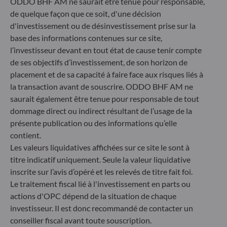
ODDO BHF Asset Management GmbH
ODDO BHF AM ne saurait être tenue pour responsable,
de quelque façon que ce soit, d'une décision
Herzogstraße 15
d'investissement ou de désinvestissement prise sur la
40217 Düsseldorf
base des informations contenues sur ce site,
Allemagne
l’investisseur devant en tout état de cause tenir compte
+49 (0) 211 239 24 01
de ses objectifs d’investissement, de son horizon de
placement et de sa capacité à faire face aux risques liés à
Gallusanlage 8
la transaction avant de souscrire. ODDO BHF AM ne
60329 Frankfurt am Main
saurait également être tenue pour responsable de tout
Allemagne
dommage direct ou indirect résultant de l’usage de la
+49 (0) 69 920 50 0
présente publication ou des informations qu’elle
Société de Gestion de Portefeuille agréée par la
contient.
Bundesanstalt für Finanzdienstleistungsaufsicht (« BaFin »)
Les valeurs liquidatives affichées sur ce site le sont à
Enregistrement commercial : HRB 11971 tribunal local de
Düsseldorf
titre indicatif uniquement. Seule la valeur liquidative
inscrite sur l’avis d’opéré et les relevés de titre fait foi.
Le traitement fiscal lié à l'investissement en parts ou
ODDO BHF Asset Management LUX
actions d'OPC dépend de la situation de chaque
investisseur. Il est donc recommandé de contacter un
6, rue Gabriel Lippmann
conseiller fiscal avant toute souscription.
L-5365 Munsbach