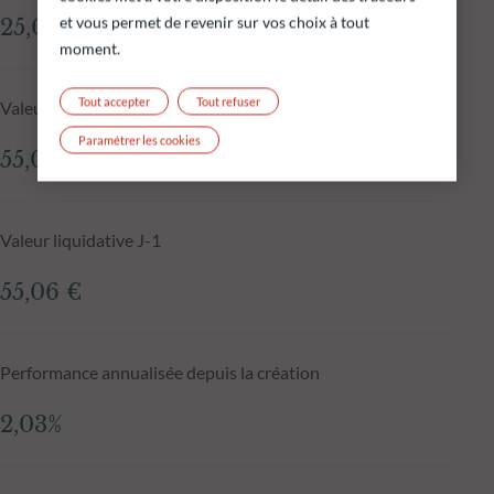
et vous permet de revenir sur vos choix à tout
25,06 M€
moment.
Tout accepter
Tout refuser
Valeur liquidative au 06.08.2026
Paramétrer les cookies
55,05 €
Valeur liquidative J-1
55,06 €
Performance annualisée depuis la création
2,03%