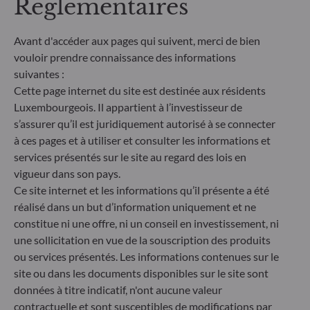
Réglementaires
profil de durabilité des fonds transparent, plus
comparable et davantage compréhensible par les
investisseurs finaux. Article 6 : L'équipe de gestion
Avant d'accéder aux pages qui suivent, merci de bien
ne prend pas en compte les risques de durabilité ou
vouloir prendre connaissance des informations
les effets négatifs des décisions d'investissement
suivantes :
sur les facteurs de durabilité dans le processus de
Cette page internet du site est destinée aux résidents
décision d'investissement. Article 8 : L'équipe de
Luxembourgeois. Il appartient à l’investisseur de
gestion traite les risques de durabilité en intégrant
s’assurer qu’il est juridiquement autorisé à se connecter
des critères ESG (Environnement et/ou Social et/ou
Gouvernance) dans son processus de décision
à ces pages et à utiliser et consulter les informations et
d'investissement. Article 9 : L'équipe de gestion suit
services présentés sur le site au regard des lois en
un objectif d'investissement durable strict qui
vigueur dans son pays.
contribue de manière significative aux défis de la
Ce site internet et les informations qu’il présente a été
transition écologique, et traite les risques de
réalisé dans un but d’information uniquement et ne
durabilité par le biais de notations fournies par le
constitue ni une offre, ni un conseil en investissement, ni
fournisseur externe de données ESG de la société
une sollicitation en vue de la souscription des produits
de gestion
ou services présentés. Les informations contenues sur le
site ou dans les documents disponibles sur le site sont
données à titre indicatif, n'ont aucune valeur
contractuelle et sont susceptibles de modifications par