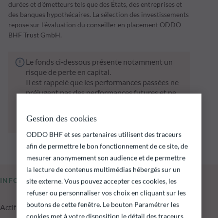
durées et d'émetteurs tels que des États, des entreprises et
des banques hypothécaires. La sélection des investissements
repose sur l'évaluation du conseiller en placement ODDO
BHF Trust GmbH.
Le fonds ci‑dessous présente notamment un
risque de perte en capital.
Il est rappelé que les performances passées ne
préjugent pas des performances futures et ne
sont pas constantes dans le temps.
L’atteinte des objectifs d’investissement ne
Gestion des cookies
peut être garantie.
ODDO BHF et ses partenaires utilisent des traceurs
afin de permettre le bon fonctionnement de ce site, de
mesurer anonymement son audience et de permettre
la lecture de contenus multimédias hébergés sur un
INFORMATIONS CLÉS
site externe. Vous pouvez accepter ces cookies, les
refuser ou personnaliser vos choix en cliquant sur les
boutons de cette fenêtre. Le bouton Paramétrer les
Actif net du fonds au 06.08.2026
cookies met à votre disposition le détail des traceurs