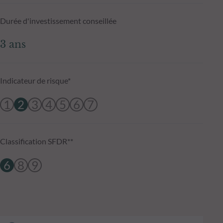
Durée d'investissement conseillée
3 ans
Indicateur de risque*
1
2
3
4
5
6
7
Classification SFDR**
6
8
9