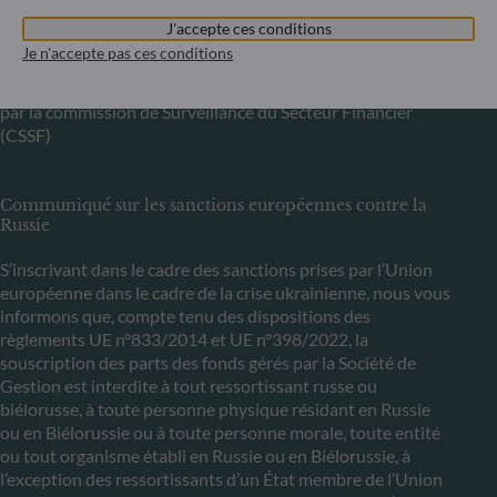
Luxembourg
J'accepte ces conditions
+352 45 76 76 245
Je n'accepte pas ces conditions
Enregistré au registre du commerce et des sociétés de
Luxembourg sous le numéro B 29891 Agréé et supervisé
par la commission de Surveillance du Secteur Financier
(CSSF)
Communiqué sur les sanctions européennes contre la
Russie
S’inscrivant dans le cadre des sanctions prises par l’Union
européenne dans le cadre de la crise ukrainienne, nous vous
informons que, compte tenu des dispositions des
règlements UE n°833/2014 et UE n°398/2022, la
souscription des parts des fonds gérés par la Société de
Gestion est interdite à tout ressortissant russe ou
biélorusse, à toute personne physique résidant en Russie
ou en Biélorussie ou à toute personne morale, toute entité
ou tout organisme établi en Russie ou en Biélorussie, à
l’exception des ressortissants d’un État membre de l’Union