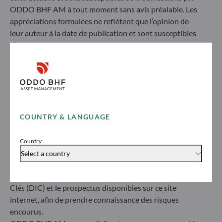
ODDO BHF AM à tout moment sans avis préalable. Les
appréciations formulées ne reflètent que l’opinion de
leur auteur à la date de publication et sont susceptibles
d’évoluer ultérieurement.
L'investisseur est averti que les Organismes de
Placement Collectif (« OPC ») référencés ci-après
présentent tous un risque de perte du capital investi, la
valeur liquidative des OPC pouvant varier à la hausse
comme à la baisse selon les fluctuations des marchés.
ODDO BHF Asset Management SAS*
L’investisseur peut ne pas récupérer le capital investi. La
COUNTRY & LANGUAGE
12 boulevard de la Madeleine
souscription et le rachat des OPC s'effectuent à VL
75440 Paris Cedex 09
inconnu
Country
France
Avant de souscrire dans un OPC, l’investisseur est invité
Select a country
+33 1 44 51 80 28
à contacter un conseiller en investissement et doit
Société de Gestion de Portefeuille agréée par l’Autorité des
obligatoirement consulter le Document d’informations
Marchés Financiers sous le numéro GP99011
Clés (DIC) et le prospectus disponibles sur ce site
* Entité responsable du site internet
internet, afin de prendre connaissance des risques
encourus.