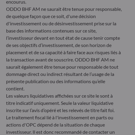
encourus.
+49 (0) 211 239 24 01
ODDO BHF AM ne saurait être tenue pour responsable,
de quelque façon que ce soit, d'une décision
Gallusanlage 8
60329 Frankfurt am Main
d'investissement ou de désinvestissement prise sur la
Allemagne
base des informations contenues sur ce site,
l’investisseur devant en tout état de cause tenir compte
+49 (0) 69 920 50 0
Société de Gestion de Portefeuille agréée par la
de ses objectifs d’investissement, de son horizon de
Bundesanstalt für Finanzdienstleistungsaufsicht (« BaFin »)
placement et de sa capacité à faire face aux risques liés à
Enregistrement commercial : HRB 11971 tribunal local de
la transaction avant de souscrire. ODDO BHF AM ne
Düsseldorf
saurait également être tenue pour responsable de tout
dommage direct ou indirect résultant de l’usage de la
présente publication ou des informations qu’elle
ODDO BHF Asset Management LUX
contient.
6, rue Gabriel Lippmann
Les valeurs liquidatives affichées sur ce site le sont à
L-5365 Munsbach
titre indicatif uniquement. Seule la valeur liquidative
Luxembourg
inscrite sur l’avis d’opéré et les relevés de titre fait foi.
+352 45 76 76 245
Le traitement fiscal lié à l'investissement en parts ou
Enregistré au registre du commerce et des sociétés de
actions d'OPC dépend de la situation de chaque
Luxembourg sous le numéro B 29891 Agréé et supervisé
investisseur. Il est donc recommandé de contacter un