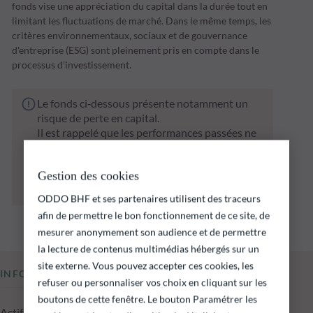
fonds vise une appréciation du capital dans la durée tout en
limitant les fluctuations de marché. Dans le même temps, les
critères environnementaux, sociaux et de gouvernance
d'entreprise (ESG) sont pleinement pris en compte dans le
processus d'investissement.
Le fonds ci‑dessous présente notamment un
risque de perte en capital.
Il est rappelé que les performances passées ne
préjugent pas des performances futures et ne
sont pas constantes dans le temps.
Gestion des cookies
L’atteinte des objectifs d’investissement ne
peut être garantie.
ODDO BHF et ses partenaires utilisent des traceurs
afin de permettre le bon fonctionnement de ce site, de
mesurer anonymement son audience et de permettre
la lecture de contenus multimédias hébergés sur un
site externe. Vous pouvez accepter ces cookies, les
INFORMATIONS CLÉS
refuser ou personnaliser vos choix en cliquant sur les
boutons de cette fenêtre. Le bouton Paramétrer les
Actif net du fonds au 05.08.2026