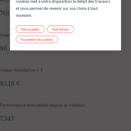
cookies met à votre disposition le détail des traceurs
et vous permet de revenir sur vos choix à tout
701,96 M€
moment.
Tout accepter
Tout refuser
Valeur liquidative au 05.08.2026
Paramétrer les cookies
86,42 €
Valeur liquidative J-1
85,18 €
Performance annualisée depuis la création
7,54%