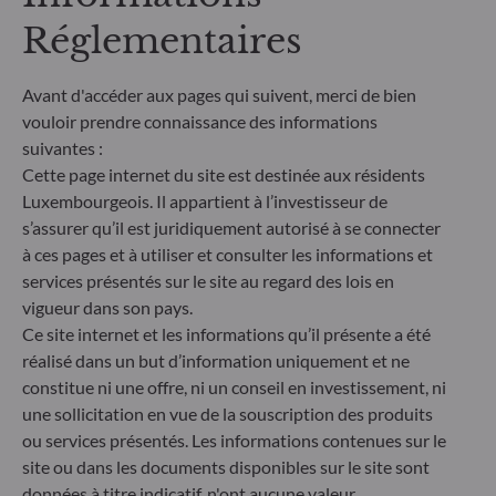
sur les facteurs de durabilité dans le processus de
Réglementaires
décision d'investissement. Article 8 : L'équipe de
gestion traite les risques de durabilité en intégrant
des critères ESG (Environnement et/ou Social et/ou
Avant d'accéder aux pages qui suivent, merci de bien
Gouvernance) dans son processus de décision
vouloir prendre connaissance des informations
d'investissement. Article 9 : L'équipe de gestion suit
suivantes :
un objectif d'investissement durable strict qui
Cette page internet du site est destinée aux résidents
contribue de manière significative aux défis de la
Luxembourgeois. Il appartient à l’investisseur de
transition écologique, et traite les risques de
durabilité par le biais de notations fournies par le
s’assurer qu’il est juridiquement autorisé à se connecter
fournisseur externe de données ESG de la société
à ces pages et à utiliser et consulter les informations et
de gestion
services présentés sur le site au regard des lois en
vigueur dans son pays.
Ce site internet et les informations qu’il présente a été
réalisé dans un but d’information uniquement et ne
constitue ni une offre, ni un conseil en investissement, ni
une sollicitation en vue de la souscription des produits
ou services présentés. Les informations contenues sur le
site ou dans les documents disponibles sur le site sont
données à titre indicatif, n'ont aucune valeur