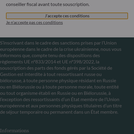
par la commission de Surveillance du Secteur Financier
conseiller fiscal avant toute souscription.
(CSSF)
J'accepte ces conditions
Je n'accepte pas ces conditions
Communiqué sur les sanctions européennes contre la
Russie
S’inscrivant dans le cadre des sanctions prises par l’Union
européenne dans le cadre de la crise ukrainienne, nous vous
informons que, compte tenu des dispositions des
règlements UE n°833/2014 et UE n°398/2022, la
souscription des parts des fonds gérés par la Société de
Gestion est interdite à tout ressortissant russe ou
biélorusse, à toute personne physique résidant en Russie
ou en Biélorussie ou à toute personne morale, toute entité
ou tout organisme établi en Russie ou en Biélorussie, à
l’exception des ressortissants d’un État membre de l’Union
européenne et aux personnes physiques titulaires d’un titre
de séjour temporaire ou permanent dans un État membre.
Informations