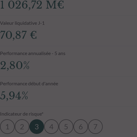
1 026,72 M€
Valeur liquidative J-1
70,87 €
Performance annualisée - 5 ans
2,80%
Performance début d'année
5,94%
Indicateur de risque*
1
2
3
4
5
6
7