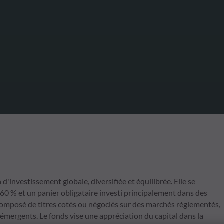
investissement globale, diversifiée et équilibrée. Elle se
 60 % et un panier obligataire investi principalement dans des
 composé de titres cotés ou négociés sur des marchés réglementés,
émergents. Le fonds vise une appréciation du capital dans la