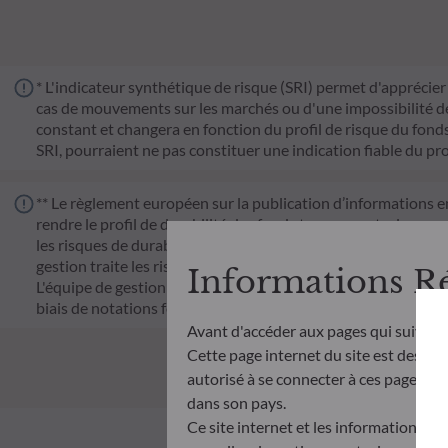
* L'indicateur synthétique de risque (SRI) permet d'apprécier 
cas de mouvements sur les marchés ou d'une impossibilité de n
constant et changera en fonction du profil de risque du fonds. 
SRI, pourraient ne pas constituer une indication fiable du pro
** Le règlement européen sur la publication d’informations e
rendre le profil de durabilité des fonds transparent, plus co
les risques de durabilité ou les effets négatifs des décisions 
gestion traite les risques de durabilité en intégrant des cr
Informations R
L'équipe de gestion suit un objectif d'investissement durable s
biais de notations fournies par le fournisseur externe de do
Avant d'accéder aux pages qui suivent
Cette page internet du site est destiné
autorisé à se connecter à ces pages et à
dans son pays.
Ce site internet et les informations qu