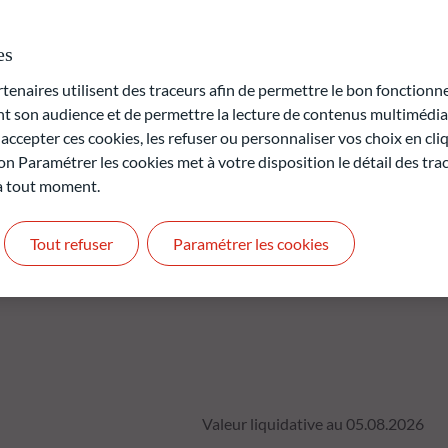
ême temps, les critères environnementaux, sociaux et de
te dans le processus d'investissement.
es
rte en capital.
naires utilisent des traceurs afin de permettre le bon fonctionne
t pas des performances futures et ne sont pas constantes dans
son audience et de permettre la lecture de contenus multimédias
ccepter ces cookies, les refuser ou personnaliser vos choix en cli
antie.
on Paramétrer les cookies met à votre disposition le détail des tr
 à tout moment.
Tout refuser
Paramétrer les cookies
Valeur liquidative au 05.08.2026