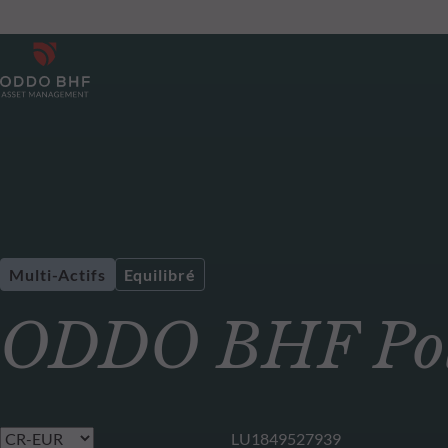
Multi-Actifs
Equilibré
ODDO BHF Pola
LU1849527939