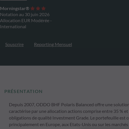
Morningstar®
Notation au 30 juin 2026
Allocation EUR Modérée -
International
Souscrire
Reporting Mensuel
PRÉSENTATION
Depuis 2007, ODDO BHF Polaris Balanced offre une solution d'
caractérise par une allocation actions comprise entre 35 % et
obligations de qualité Investment Grade. Le portefeuille est
principalement en Europe, aux Etats-Unis ou sur les marchés 