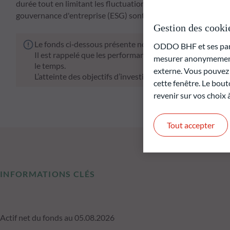
durée tout en limitant les fluctuations de marché. Dans le m
gouvernance d'entreprise (ESG) sont pleinement pris en comp
Gestion des cooki
Le fonds ci‑dessous présente notamment un risque de pe
ODDO BHF et ses parte
Il est rappelé que les performances passées ne préjugen
mesurer anonymement 
le temps.
externe. Vous pouvez a
L’atteinte des objectifs d’investissement ne peut être gar
cette fenêtre. Le bout
revenir sur vos choix
Tout accepter
INFORMATIONS CLÉS
Actif net du fonds au 05.08.2026