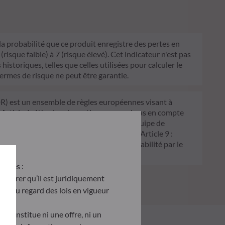
 la probabilité que ce produit enregistre des pertes en
sque faible) à 7 (risque élevé). Cet indicateur n'est pas
historiques, telles que celles utilisées pour calculer le
termes de risque ne peut être garantie.
FDR) est un ensemble de règles européennes visant à
 Article 6 : L'équipe de gestion ne prend pas en compte
 décision d'investissement. Article 8 : L'équipe de
processus de décision d'investissement. Article 9 :
on écologique, et traite les risques de durabilité par le
antes :
’assurer qu’il est juridiquement
site au regard des lois en vigueur
e constitue ni une offre, ni un