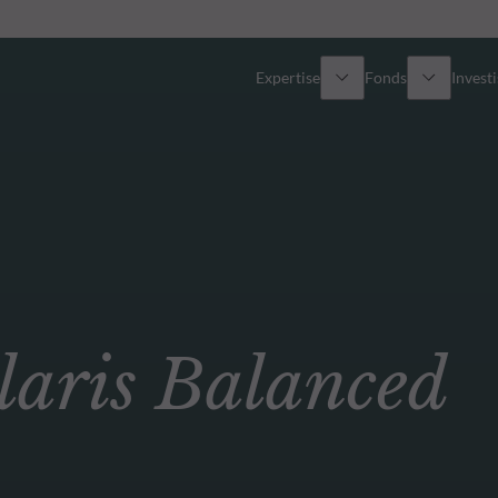
Expertise
Fonds
Invest
Vue d’ensemble
Tous les fonds
Actions
Sélection de fonds
Obligations
Comment souscrire ?
ris Balanced
Multi-Actifs
Private Assets