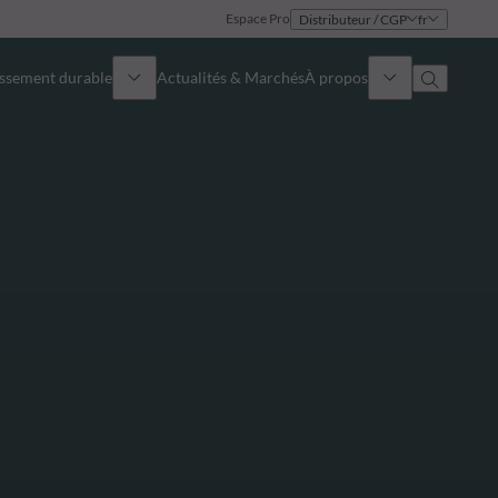
Espace Pro
Distributeur / CGP
fr
issement durable
Actualités & Marchés
À propos
Présentation
Identité
Approche
Gouvernance
Publications
Notre équipe commerciale
Nos bureaux
Nous contacter