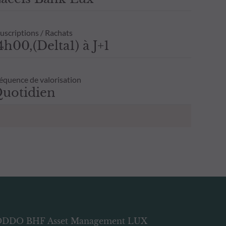
uscriptions / Rachats
4h00,(Delta1) à J+1
équence de valorisation
uotidien
DDO BHF Asset Management LUX