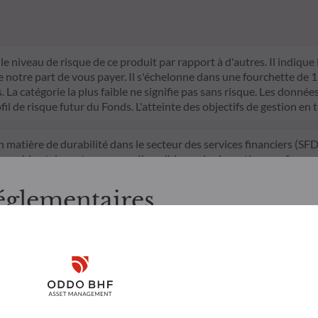
le niveau de risque de ce produit par rapport à d'autres. Il indique
otre part de vous payer. Il s'échelonne dans une fourchette de 1 (ri
La catégorie la plus faible ne signifie pas sans risque. Les données 
fil de risque futur du Fonds. L'atteinte des objectifs de gestion en 
n matière de durabilité dans le secteur des services financiers (S
mparable et davantage compréhensible par les investisseurs finaux.
d'investissement sur les facteurs de durabilité dans le processus de
itères ESG (Environnement et/ou Social et/ou Gouvernance) dans son 
églementaires
trict qui contribue de manière significative aux défis de la transiti
nnées ESG de la société de gestion
, merci de bien vouloir prendre connaissance des informations suiv
e aux résidents Luxembourgeois. Il appartient à l’investisseur de s
Disclaimer
 utiliser et consulter les informations et services présentés sur le 
’il présente a été réalisé dans un but d’information uniquement et n
Remember me for 30 days