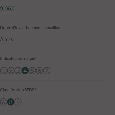
9,06%
Durée d'investissement conseillée
5 ans
Indicateur de risque*
1
2
3
4
5
6
7
Classification SFDR**
6
8
9