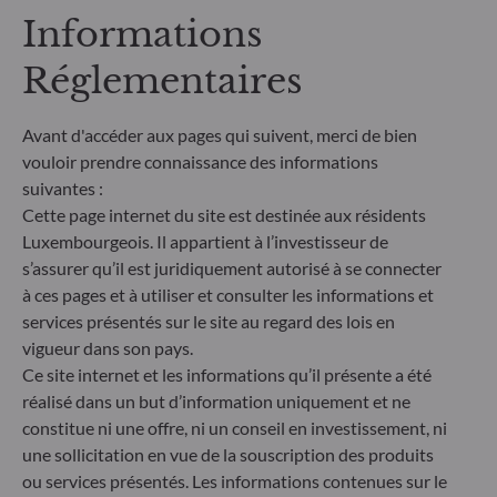
d’informations en matière de durabilité dans le
Informations
secteur des services financiers (SFDR) est un
ensemble de règles européennes visant à rendre le
Réglementaires
profil de durabilité des fonds transparent, plus
comparable et davantage compréhensible par les
investisseurs finaux. Article 6 : L'équipe de gestion
Avant d'accéder aux pages qui suivent, merci de bien
ne prend pas en compte les risques de durabilité ou
vouloir prendre connaissance des informations
les effets négatifs des décisions d'investissement
suivantes :
sur les facteurs de durabilité dans le processus de
Cette page internet du site est destinée aux résidents
décision d'investissement. Article 8 : L'équipe de
Luxembourgeois. Il appartient à l’investisseur de
gestion traite les risques de durabilité en intégrant
s’assurer qu’il est juridiquement autorisé à se connecter
des critères ESG (Environnement et/ou Social et/ou
Gouvernance) dans son processus de décision
à ces pages et à utiliser et consulter les informations et
d'investissement. Article 9 : L'équipe de gestion suit
services présentés sur le site au regard des lois en
un objectif d'investissement durable strict qui
vigueur dans son pays.
contribue de manière significative aux défis de la
Ce site internet et les informations qu’il présente a été
transition écologique, et traite les risques de
réalisé dans un but d’information uniquement et ne
durabilité par le biais de notations fournies par le
constitue ni une offre, ni un conseil en investissement, ni
fournisseur externe de données ESG de la société
une sollicitation en vue de la souscription des produits
de gestion
ou services présentés. Les informations contenues sur le