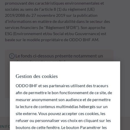
promouvant des caractéristiques environnementales et
sociales au sens de l’article 8 (1) du règlement (UE)
2019/2088 du 27 novembre 2019 sur la publication
d’informations en matière de durabilité dans le secteur des
services financiers (le "Règlement SFDR"). Son approche
ESG (Environnement et/ou Social et/ou Gouvernance) est
basée sur le modèle propriétaire de ODDO BHF AM.
Le fonds ci‑dessous présente notamment un
risque de perte en capital.
Il est rappelé que les performances passées ne
préjugent pas des performances futures et ne
Gestion des cookies
sont pas constantes dans le temps.
ODDO BHF et ses partenaires utilisent des traceurs
L’atteinte des objectifs d’investissement ne
peut être garantie.
afin de permettre le bon fonctionnement de ce site, de
mesurer anonymement son audience et de permettre
la lecture de contenus multimédias hébergés sur un
site externe. Vous pouvez accepter ces cookies, les
refuser ou personnaliser vos choix en cliquant sur les
INFORMATIONS CLÉS
boutons de cette fenêtre. Le bouton Paramétrer les