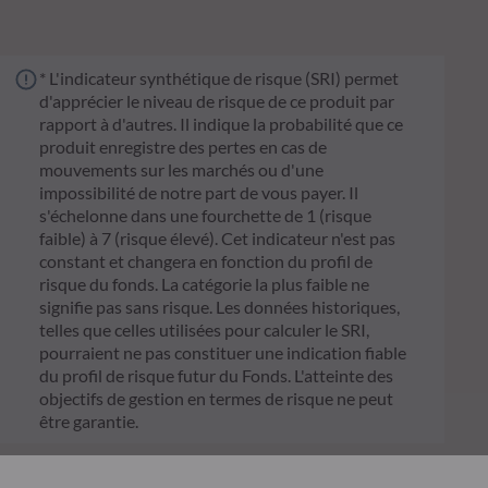
* L'indicateur synthétique de risque (SRI) permet
d'apprécier le niveau de risque de ce produit par
rapport à d'autres. Il indique la probabilité que ce
produit enregistre des pertes en cas de
mouvements sur les marchés ou d'une
impossibilité de notre part de vous payer. Il
s'échelonne dans une fourchette de 1 (risque
faible) à 7 (risque élevé). Cet indicateur n'est pas
constant et changera en fonction du profil de
risque du fonds. La catégorie la plus faible ne
signifie pas sans risque. Les données historiques,
telles que celles utilisées pour calculer le SRI,
pourraient ne pas constituer une indication fiable
du profil de risque futur du Fonds. L'atteinte des
objectifs de gestion en termes de risque ne peut
être garantie.
** Le règlement européen sur la publication