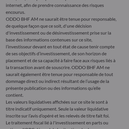
* Entité responsable du site internet
internet, afin de prendre connaissance des risques
encourus.
ODDO BHF AM ne saurait être tenue pour responsable,
ODDO BHF Asset Management GmbH
de quelque façon que ce soit, d'une décision
Herzogstraße 15
d'investissement ou de désinvestissement prise sur la
40217 Düsseldorf
base des informations contenues sur ce site,
Allemagne
l’investisseur devant en tout état de cause tenir compte
+49 (0) 211 239 24 01
de ses objectifs d’investissement, de son horizon de
placement et de sa capacité à faire face aux risques liés à
Gallusanlage 8
la transaction avant de souscrire. ODDO BHF AM ne
60329 Frankfurt am Main
saurait également être tenue pour responsable de tout
Allemagne
dommage direct ou indirect résultant de l’usage de la
+49 (0) 69 920 50 0
présente publication ou des informations qu’elle
Société de Gestion de Portefeuille agréée par la
contient.
Bundesanstalt für Finanzdienstleistungsaufsicht (« BaFin »)
Les valeurs liquidatives affichées sur ce site le sont à
Enregistrement commercial : HRB 11971 tribunal local de
Düsseldorf
titre indicatif uniquement. Seule la valeur liquidative
inscrite sur l’avis d’opéré et les relevés de titre fait foi.
Le traitement fiscal lié à l'investissement en parts ou
ODDO BHF Asset Management LUX