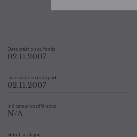
Document d’informations Clés (DIC) et 
ODDO BHF AM ne saurait être tenue po
désinvestissement prise sur la base de
objectifs d’investissement, de son hori
ODDO BHF AM ne saurait également êtr
publication ou des informations qu’ell
Les valeurs liquidatives affichées sur ce
Date création du fonds
relevés de titre fait foi.
02.11.2007
Le traitement fiscal lié à l'investiss
de contacter un conseiller fiscal avant
Date création de la part
02.11.2007
Indicateur de référence
N/A
Statut juridique