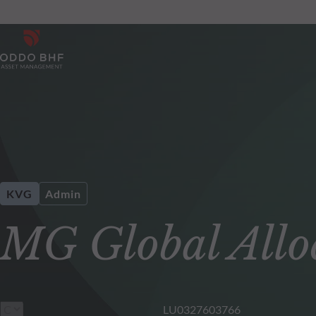
KVG
Admin
MG Global Allo
LU0327603766