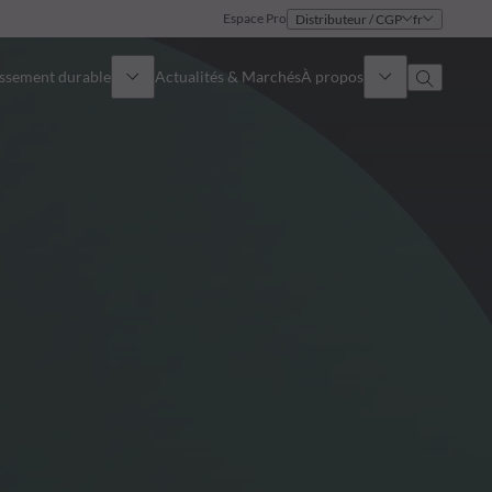
Espace Pro
Distributeur / CGP
fr
issement durable
Actualités & Marchés
À propos
Présentation
Identité
Approche
Gouvernance
Publications
Notre équipe commerciale
Nos bureaux
Nous contacter