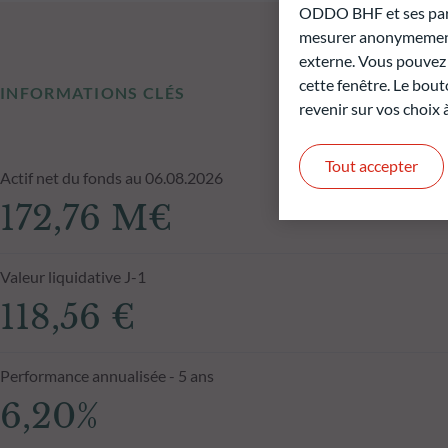
ODDO BHF et ses parte
mesurer anonymement 
externe. Vous pouvez a
cette fenêtre. Le bout
INFORMATIONS CLÉS
revenir sur vos choix
Tout accepter
Actif net du fonds au 06.08.2026
172,76 M€
Valeur liquidative J-1
118,56 €
Performance annualisée - 5 ans
6,20%