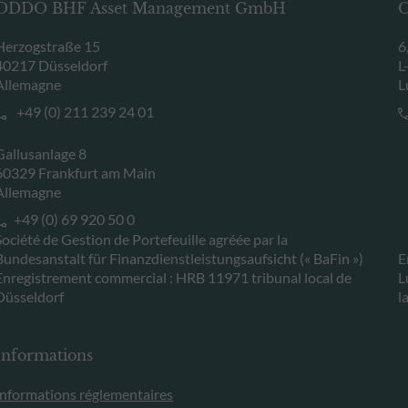
ODDO BHF Asset Management GmbH
O
Herzogstraße 15
6
40217 Düsseldorf
L
Allemagne
L
+49 (0) 211 239 24 01
Gallusanlage 8
60329 Frankfurt am Main
Allemagne
+49 (0) 69 920 50 0
Société de Gestion de Portefeuille agréée par la
Bundesanstalt für Finanzdienstleistungsaufsicht (« BaFin »)
E
Enregistrement commercial : HRB 11971 tribunal local de
L
Düsseldorf
l
Informations
Informations réglementaires