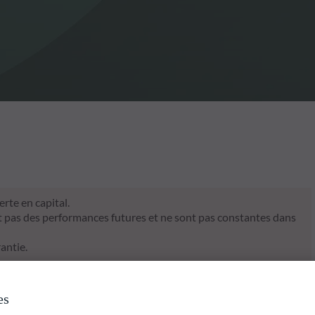
rte en capital.
t pas des performances futures et ne sont pas constantes dans
antie.
es