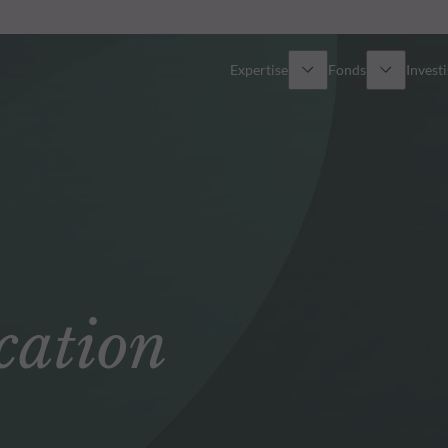
Expertise
Fonds
Invest
Vue d’ensemble
Tous les fonds
Actions
Sélection de fonds
Obligations
Comment souscrire ?
cation
Multi-Actifs
Private Assets