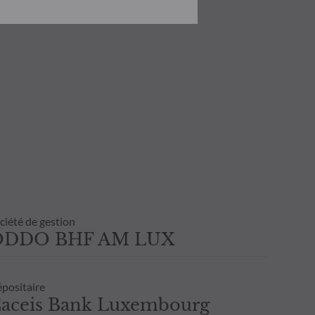
onnaissance des risques encourus.
investissement ou de
 état de cause tenir compte de ses
 transaction avant de souscrire.
ultant de l’usage de la présente
inscrite sur l’avis d’opéré et les
nvestisseur. Il est donc recommandé
ciété de gestion
ODDO BHF AM LUX
positaire
aceis Bank Luxembourg