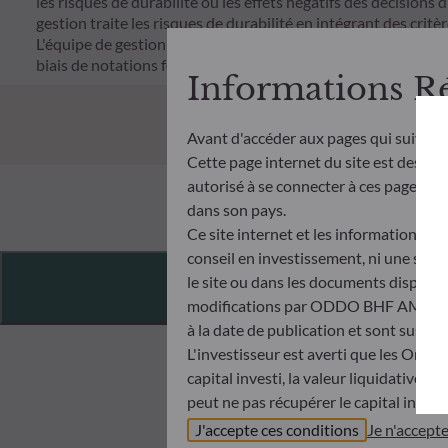
les risques de durabilité ou les effets négatifs des décisions 
gestion traite les risques de durabilité en intégrant des cr
L'équipe de gestion suit un objectif d'investissement durable s
biais de notations fournies par le fournisseur externe de do
Informations R
Avant d'accéder aux pages qui suivent
Cette page internet du site est destiné
autorisé à se connecter à ces pages et à
dans son pays.
Ce site internet et les informations qu
conseil en investissement, ni une soll
Features
le site ou dans les documents disponibl
modifications par ODDO BHF AM à tout 
à la date de publication et sont suscep
L'investisseur est averti que les Orga
capital investi, la valeur liquidative 
peut ne pas récupérer le capital invest
Avant de souscrire dans un OPC, l’inve
J'accepte ces conditions
Je n'accept