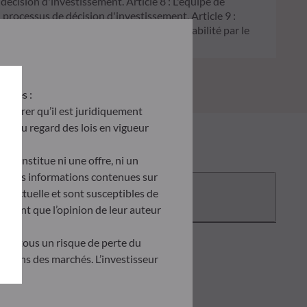
 décision d'investissement. Article 8 : L'équipe de
processus de décision d'investissement. Article 9 :
on écologique, et traite les risques de durabilité par le
antes :
’assurer qu’il est juridiquement
site au regard des lois en vigueur
e constitue ni une offre, ni un
tés. Les informations contenues sur
Documentation
ontractuelle et sont susceptibles de
ètent que l’opinion de leur auteur
tent tous un risque de perte du
uations des marchés. L’investisseur
doit obligatoirement consulter le