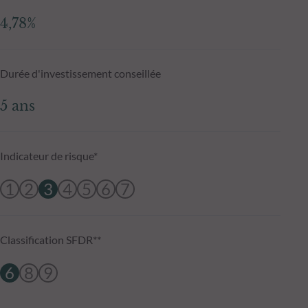
4,78%
Durée d'investissement conseillée
5 ans
Indicateur de risque*
1
2
3
4
5
6
7
Classification SFDR**
6
8
9