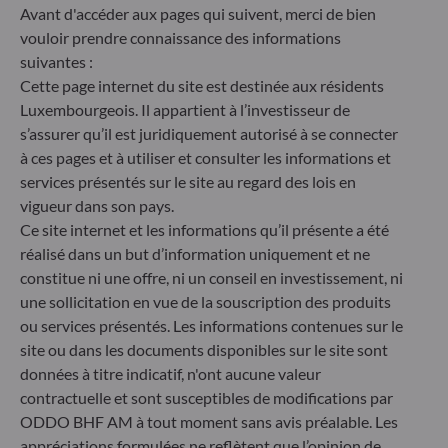
d’informations en matière de durabilité dans le
Avant d'accéder aux pages qui suivent, merci de bien
secteur des services financiers (SFDR) est un
vouloir prendre connaissance des informations
ensemble de règles européennes visant à rendre le
suivantes :
profil de durabilité des fonds transparent, plus
Cette page internet du site est destinée aux résidents
comparable et davantage compréhensible par les
Luxembourgeois. Il appartient à l’investisseur de
investisseurs finaux. Article 6 : L'équipe de gestion
s’assurer qu’il est juridiquement autorisé à se connecter
ne prend pas en compte les risques de durabilité ou
à ces pages et à utiliser et consulter les informations et
les effets négatifs des décisions d'investissement
sur les facteurs de durabilité dans le processus de
services présentés sur le site au regard des lois en
décision d'investissement. Article 8 : L'équipe de
vigueur dans son pays.
gestion traite les risques de durabilité en intégrant
Ce site internet et les informations qu’il présente a été
des critères ESG (Environnement et/ou Social et/ou
réalisé dans un but d’information uniquement et ne
Gouvernance) dans son processus de décision
constitue ni une offre, ni un conseil en investissement, ni
d'investissement. Article 9 : L'équipe de gestion suit
une sollicitation en vue de la souscription des produits
un objectif d'investissement durable strict qui
ou services présentés. Les informations contenues sur le
contribue de manière significative aux défis de la
transition écologique, et traite les risques de
site ou dans les documents disponibles sur le site sont
durabilité par le biais de notations fournies par le
données à titre indicatif, n'ont aucune valeur
fournisseur externe de données ESG de la société
contractuelle et sont susceptibles de modifications par
de gestion
ODDO BHF AM à tout moment sans avis préalable. Les
appréciations formulées ne reflètent que l’opinion de