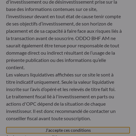
* Entité responsable du site internet
d'investissement ou de désinvestissement prise sur la
base des informations contenues sur ce site,
l’investisseur devant en tout état de cause tenir compte
ODDO BHF Asset Management GmbH
de ses objectifs d’investissement, de son horizon de
placement et de sa capacité à faire face aux risques liés à
Herzogstraße 15
la transaction avant de souscrire. ODDO BHF AM ne
40217 Düsseldorf
Allemagne
saurait également être tenue pour responsable de tout
dommage direct ou indirect résultant de l’usage de la
+49 (0) 211 239 24 01
présente publication ou des informations qu’elle
contient.
Gallusanlage 8
60329 Frankfurt am Main
Les valeurs liquidatives affichées sur ce site le sont à
Allemagne
titre indicatif uniquement. Seule la valeur liquidative
inscrite sur l’avis d’opéré et les relevés de titre fait foi.
+49 (0) 69 920 50 0
Société de Gestion de Portefeuille agréée par la
Le traitement fiscal lié à l'investissement en parts ou
Bundesanstalt für Finanzdienstleistungsaufsicht (« BaFin »)
actions d'OPC dépend de la situation de chaque
Enregistrement commercial : HRB 11971 tribunal local de
investisseur. Il est donc recommandé de contacter un
Düsseldorf
conseiller fiscal avant toute souscription.
J'accepte ces conditions
ODDO BHF Asset Management LUX