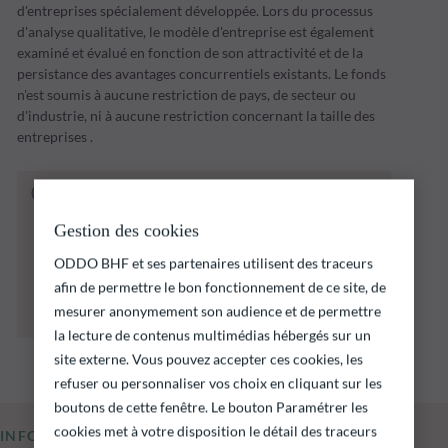
d'entreprises spécialement développée. Lors du processus
d'analyse qualitative, le modèle d'entreprise est également
examiné et évalué en fonction de son attractivité et de la
persistance des avantages concurrentiels existants. Le fonds
n'est soumis à aucune restriction de pays, de secteur ou
d'industrie, ni à aucune restriction concernant la taille des
entreprises .
Le fonds ci‑dessous présente notamment un
risque de perte en capital.
Gestion des cookies
Il est rappelé que les performances passées ne
préjugent pas des performances futures et ne
ODDO BHF et ses partenaires utilisent des traceurs
sont pas constantes dans le temps.
afin de permettre le bon fonctionnement de ce site, de
L’atteinte des objectifs d’investissement ne
mesurer anonymement son audience et de permettre
peut être garantie.
la lecture de contenus multimédias hébergés sur un
site externe. Vous pouvez accepter ces cookies, les
refuser ou personnaliser vos choix en cliquant sur les
boutons de cette fenêtre. Le bouton Paramétrer les
cookies met à votre disposition le détail des traceurs
INFORMATIONS CLÉS