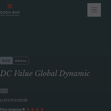
KVG
Admin
DC Value Global Dynamic
LU0370310038
Morningstar®