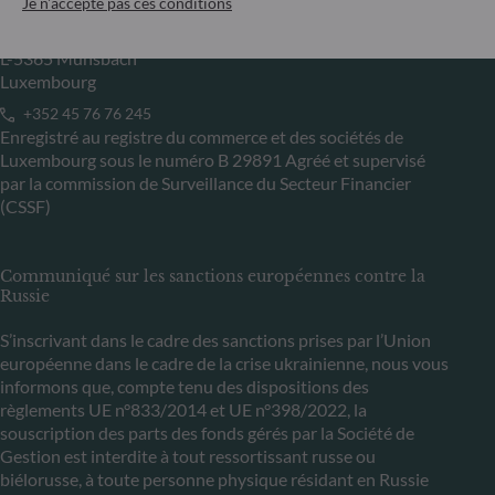
Je n'accepte pas ces conditions
6, rue Gabriel Lippmann
L-5365 Munsbach
Luxembourg
+352 45 76 76 245
Enregistré au registre du commerce et des sociétés de
Luxembourg sous le numéro B 29891 Agréé et supervisé
par la commission de Surveillance du Secteur Financier
(CSSF)
Communiqué sur les sanctions européennes contre la
Russie
S’inscrivant dans le cadre des sanctions prises par l’Union
européenne dans le cadre de la crise ukrainienne, nous vous
informons que, compte tenu des dispositions des
règlements UE n°833/2014 et UE n°398/2022, la
souscription des parts des fonds gérés par la Société de
Gestion est interdite à tout ressortissant russe ou
biélorusse, à toute personne physique résidant en Russie