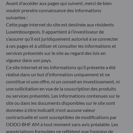
des critères ESG (Environnement et/ou Social et/ou
Avant d'accéder aux pages qui suivent, merci de bien
Gouvernance) dans son processus de décision
vouloir prendre connaissance des informations
d'investissement. Article 9 : L'équipe de gestion suit
suivantes :
un objectif d'investissement durable strict qui
Cette page internet du site est destinée aux résidents
contribue de manière significative aux défis de la
Luxembourgeois. Il appartient à l’investisseur de
transition écologique, et traite les risques de
s’assurer qu’il est juridiquement autorisé à se connecter
durabilité par le biais de notations fournies par le
à ces pages et à utiliser et consulter les informations et
fournisseur externe de données ESG de la société
de gestion
services présentés sur le site au regard des lois en
vigueur dans son pays.
Ce site internet et les informations qu’il présente a été
réalisé dans un but d’information uniquement et ne
constitue ni une offre, ni un conseil en investissement, ni
une sollicitation en vue de la souscription des produits
ou services présentés. Les informations contenues sur le
site ou dans les documents disponibles sur le site sont
données à titre indicatif, n'ont aucune valeur
contractuelle et sont susceptibles de modifications par
ODDO BHF AM à tout moment sans avis préalable. Les
appréciations formulées ne reflètent que l’opinion de