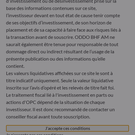
d'investissement ou de désinvestissement prise sur la
60329 Frankfurt am Main
base des informations contenues sur ce site,
Allemagne
l’investisseur devant en tout état de cause tenir compte
+49 (0) 69 920 50 0
de ses objectifs d’investissement, de son horizon de
Société de Gestion de Portefeuille agréée par la
Bundesanstalt für Finanzdienstleistungsaufsicht (« BaFin »)
placement et de sa capacité à faire face aux risques liés à
Enregistrement commercial : HRB 11971 tribunal local de
la transaction avant de souscrire. ODDO BHF AM ne
Düsseldorf
saurait également être tenue pour responsable de tout
dommage direct ou indirect résultant de l’usage de la
présente publication ou des informations qu’elle
ODDO BHF Asset Management LUX
contient.
Les valeurs liquidatives affichées sur ce site le sont à
6, rue Gabriel Lippmann
L-5365 Munsbach
titre indicatif uniquement. Seule la valeur liquidative
Luxembourg
inscrite sur l’avis d’opéré et les relevés de titre fait foi.
Le traitement fiscal lié à l'investissement en parts ou
+352 45 76 76 245
Enregistré au registre du commerce et des sociétés de
actions d'OPC dépend de la situation de chaque
Luxembourg sous le numéro B 29891 Agréé et supervisé
investisseur. Il est donc recommandé de contacter un
par la commission de Surveillance du Secteur Financier
conseiller fiscal avant toute souscription.
(CSSF)
J'accepte ces conditions
Je n'accepte pas ces conditions