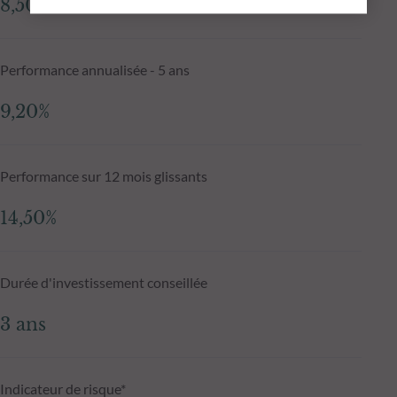
8,50%
Performance annualisée - 5 ans
9,20%
Performance sur 12 mois glissants
14,50%
Durée d'investissement conseillée
3 ans
Indicateur de risque*