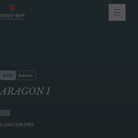
KVG
Admin
ARAGON I
LU0472081909