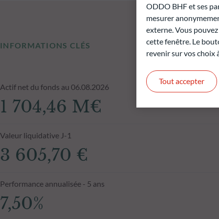
ODDO BHF et ses parte
mesurer anonymement 
externe. Vous pouvez a
cette fenêtre. Le bout
INFORMATIONS CLÉS
revenir sur vos choix
Tout accepter
Actif net du fonds au 06.08.2026
1 704,46 M€
Valeur liquidative J-1
3 605,70 €
Performance annualisée - 5 ans
7,50%