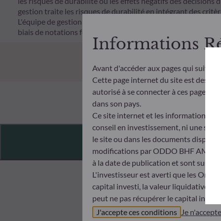
les risques de durabilité ou les effets négatifs des décisions 
gestion traite les risques de durabilité en intégrant des cr
L'équipe de gestion suit un objectif d'investissement durable s
biais de notations fournies par le fournisseur externe de do
Informations R
Avant d'accéder aux pages qui suivent
Cette page internet du site est destiné
autorisé à se connecter à ces pages et à
dans son pays.
Ce site internet et les informations qu
conseil en investissement, ni une soll
Features
le site ou dans les documents disponibl
modifications par ODDO BHF AM à tout 
à la date de publication et sont suscep
L'investisseur est averti que les Orga
capital investi, la valeur liquidative 
peut ne pas récupérer le capital invest
Avant de souscrire dans un OPC, l’inve
J'accepte ces conditions
Je n'accept