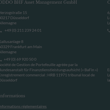
ODDO BHF Asset Management GmbH
O
Herzogstraße 15
6
40217 Düsseldorf
L
Allemagne
L
+49 (0) 211 239 24 01
Gallusanlage 8
60329 Frankfurt am Main
Allemagne
+49 (0) 69 920 50 0
Société de Gestion de Portefeuille agréée par la
Bundesanstalt für Finanzdienstleistungsaufsicht (« BaFin »)
E
Enregistrement commercial : HRB 11971 tribunal local de
L
Düsseldorf
l
Informations
Informations réglementaires