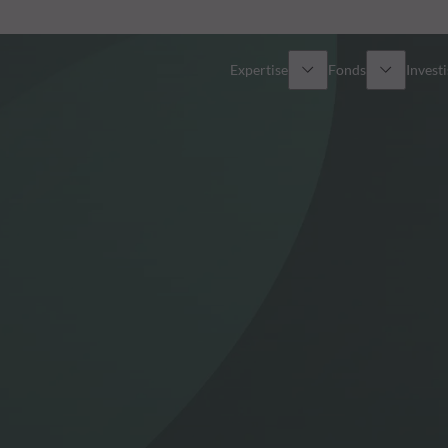
Expertise
Fonds
Invest
Vue d’ensemble
Tous les fonds
Actions
Sélection de fonds
Obligations
Comment souscrire ?
Multi-Actifs
Private Assets