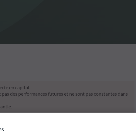
rte en capital.
t pas des performances futures et ne sont pas constantes dans
antie.
es