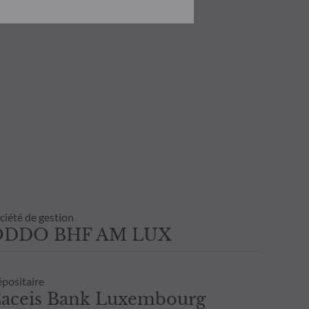
onnaissance des risques encourus.
investissement ou de
 état de cause tenir compte de ses
 transaction avant de souscrire.
ultant de l’usage de la présente
inscrite sur l’avis d’opéré et les
nvestisseur. Il est donc recommandé
ciété de gestion
ODDO BHF AM LUX
positaire
aceis Bank Luxembourg