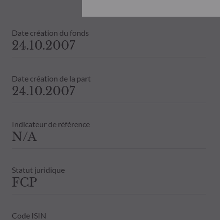
Document d’informations Clés (DIC) et 
ODDO BHF AM ne saurait être tenue po
désinvestissement prise sur la base de
Date création du fonds
objectifs d’investissement, de son hori
24.10.2007
ODDO BHF AM ne saurait également êtr
publication ou des informations qu’ell
Les valeurs liquidatives affichées sur ce
Date création de la part
relevés de titre fait foi.
24.10.2007
Le traitement fiscal lié à l'investiss
de contacter un conseiller fiscal avant
Indicateur de référence
N/A
Statut juridique
FCP
Code ISIN