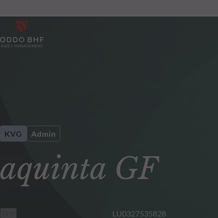
KVG
Admin
aquinta GF
LU0327535828