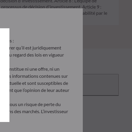
 décision d'investissement. Article 8 : L'équipe de
processus de décision d'investissement. Article 9 :
on écologique, et traite les risques de durabilité par le
antes :
’assurer qu’il est juridiquement
site au regard des lois en vigueur
e constitue ni une offre, ni un
tés. Les informations contenues sur
Documentation
ontractuelle et sont susceptibles de
ètent que l’opinion de leur auteur
tent tous un risque de perte du
uations des marchés. L’investisseur
doit obligatoirement consulter le