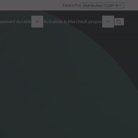
Espace Pro
Distributeur / CGP
fr
issement durable
Actualités & Marchés
À propos
Présentation
Identité
Approche
Gouvernance
Publications
Notre équipe commerciale
Nos bureaux
Nous contacter