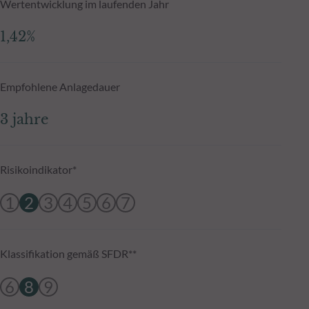
Wertentwicklung im laufenden Jahr
1,42%
Empfohlene Anlagedauer
3 jahre
Risikoindikator*
1
2
3
4
5
6
7
Klassifikation gemäß SFDR**
6
8
9