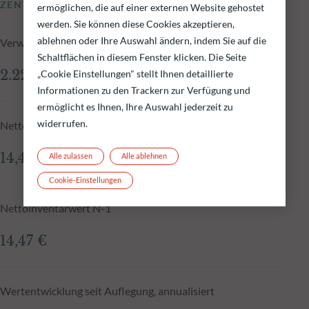
ZENTRALE KENNZAHLEN
ermöglichen, die auf einer externen Website gehostet
werden. Sie können diese Cookies akzeptieren,
ablehnen oder Ihre Auswahl ändern, indem Sie auf die
Verwaltetes Fondsvolumen zum 04.08.2026
Schaltflächen in diesem Fenster klicken. Die Seite
2.225,85 Mio.€
„Cookie Einstellungen" stellt Ihnen detaillierte
Informationen zu den Trackern zur Verfügung und
ermöglicht es Ihnen, Ihre Auswahl jederzeit zu
widerrufen.
Nettoinventarwert zum 04.08.2026
14,48 €
Alle zulassen
Alle ablehnen
Cookie-Einstellungen
Nettoinventarwert N-1
14,47 €
Wertentwicklung seit Auflegung, annualisiert