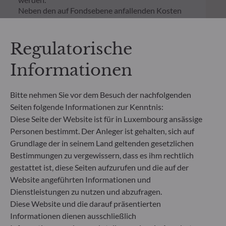
Neben den auf Fondsebene anfallenden Kosten
wurde für einen Anlagebetrag von 1.000 Euro ein
einmaliger Ausgabeaufschlag bzw.
Rücknahmegebühr gemäß dem in der Rubrik
Regulatorische
„Merkmale“ aufgeführten Prozentsatz des
Rücknahmepreises berücksichtigt. Kosten für die
Informationen
Verwahrung von Fondsanteilen in Ihrem Depot
können die Wertentwicklung zusätzlich mindern.
Bitte nehmen Sie vor dem Besuch der nachfolgenden
Seiten folgende Informationen zur Kenntnis:
**Die EU-Verordnung zur Offenlegung von
Diese Seite der Website ist für in Luxembourg ansässige
Nachhaltigkeitsinformationen (Sustainable
Personen bestimmt. Der Anleger ist gehalten, sich auf
Finance Disclosure Regulation, SFDR) ist ein
Grundlage der in seinem Land geltenden gesetzlichen
Regelwerk der EU, das darauf abzielt, das
Nachhaltigkeitsprofil von Fonds transparent,
Bestimmungen zu vergewissern, dass es ihm rechtlich
besser vergleichbar und für Endinvestoren besser
gestattet ist, diese Seiten aufzurufen und die auf der
verständlich zu machen.
Website angeführten Informationen und
Artikel 6: Das Fondsmanagementteam
Dienstleistungen zu nutzen und abzufragen.
berücksichtigt bei der Anlageentscheidung keine
Diese Website und die darauf präsentierten
Nachhaltigkeitsrisiken oder nachteiligen
Informationen dienen ausschließlich
Auswirkungen von Anlageentscheidungen auf