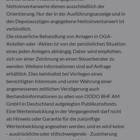
Nettoinventarwerte dienen ausschließlich der
+49 (0) 211 239 24 01
Orientierung. Nur der in der Ausführungsanzeige und in
Gallusanlage 8
den Depotauszügen angegebene Nettoinventarwert ist
60329 Frankfurt am Main
verbindlich.
Deutschland
Die steuerliche Behandlung von Anlagen in OGA-
+49 (0) 69 920 50 0
Anteilen oder -Aktien ist von der persönlichen Situation
Von der Bundesanstalt für Finanzdienstleistungsaufsicht
eines jeden Anlegers abhängig. Daher wird empfohlen,
(„BaFin“) zugelassene und beaufsichtigte
sich vor einer Zeichnung an einen Steuerberater zu
Fondsverwaltungsgesellschaft
wenden. Weitere Informationen sind auf Anfrage
Handelsregister : HRB 11971 Amtsgericht Düsseldorf
erhältlich. Dies beinhaltet bei Vorliegen eines
berechtigten Interesses und unter Wahrung einer
angemessenen zeitlichen Verzögerung auch
ODDO BHF Asset Management LUX
Bestandsinformationen zu allen von ODDO BHF AM
6, rue Gabriel Lippmann
GmbH in Deutschland aufgelegten Publikumsfonds.
L-5365 Munsbach
Eine Wertentwicklung in der Vergangenheit darf nicht
Luxemburg
als Hinweis oder Garantie für die zukünftige
+352 45 76 76 245
Wertentwicklung angesehen werden, und es wird keine
Von der Luxemburger Commission de Surveillance du
- ausdrückliche oder stillschweigende - Zusicherung
Secteur Financier (CSSF) zugelassene