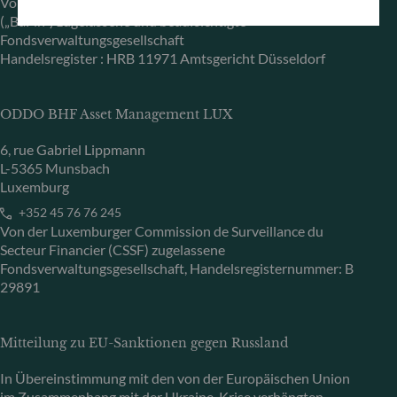
Von der Bundesanstalt für Finanzdienstleistungsaufsicht
(„BaFin“) zugelassene und beaufsichtigte
Fondsverwaltungsgesellschaft
Handelsregister : HRB 11971 Amtsgericht Düsseldorf
ODDO BHF Asset Management LUX
6, rue Gabriel Lippmann
L-5365 Munsbach
Luxemburg
+352 45 76 76 245
Von der Luxemburger Commission de Surveillance du
Secteur Financier (CSSF) zugelassene
Fondsverwaltungsgesellschaft, Handelsregisternummer: B
29891
Mitteilung zu EU-Sanktionen gegen Russland
In Übereinstimmung mit den von der Europäischen Union
im Zusammenhang mit der Ukraine-Krise verhängten