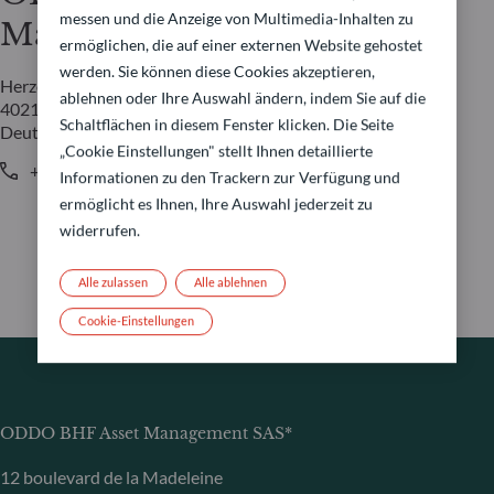
messen und die Anzeige von Multimedia-Inhalten zu
Management GmbH
ermöglichen, die auf einer externen Website gehostet
werden. Sie können diese Cookies akzeptieren,
Herzogstraße 15
ablehnen oder Ihre Auswahl ändern, indem Sie auf die
40217 Düsseldorf
Schaltflächen in diesem Fenster klicken. Die Seite
Deutschland
„Cookie Einstellungen" stellt Ihnen detaillierte
+49 (0) 211 239 24 01
Informationen zu den Trackern zur Verfügung und
ermöglicht es Ihnen, Ihre Auswahl jederzeit zu
widerrufen.
Alle zulassen
Alle ablehnen
Cookie-Einstellungen
ODDO BHF Asset Management SAS*
12 boulevard de la Madeleine