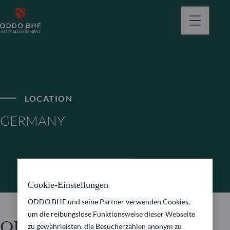
gehen
LOCATION
GERMANY
Cookie-Einstellungen
ODDO BHF und seine Partner verwenden Cookies,
um die reibungslose Funktionsweise dieser Webseite
ODDO BHF Asset
zu gewährleisten, die Besucherzahlen anonym zu