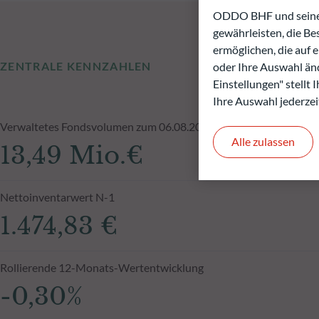
ODDO BHF und seine P
gewährleisten, die B
ermöglichen, die auf 
ZENTRALE KENNZAHLEN
oder Ihre Auswahl änd
Einstellungen" stellt
Ihre Auswahl jederzei
Verwaltetes Fondsvolumen zum 06.08.2026
Alle zulassen
13,49 Mio.€
Nettoinventarwert N-1
1.474,83 €
Rollierende 12-Monats-Wertentwicklung
-0,30%