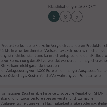
Klassifikation gemäß SFDR**
6
8
9
em Produkt verbundene Risiko im Vergleich zu anderen Produkten ei
e Märkte in einer bestimmten Weise entwickeln oder wir nicht in der
tufung ist nicht konstant und kann sich entsprechend dem Risikopro
sie zur Berechnung des SRI verwendet werden, sind möglicherweise 
 Risiko kann nicht garantiert werden.
nen Anlagebetrag von 1.000 Euro ein einmaliger Ausgabeaufsch
 berücksichtigt. Kosten für die Verwahrung von Fondsanteilen i
ormationen (Sustainable Finance Disclosure Regulation, SFDR) ist
chbar und für Endinvestoren besser verständlich zu machen.
r Anlageentscheidung keine Nachhaltigkeitsrisiken oder nachtei