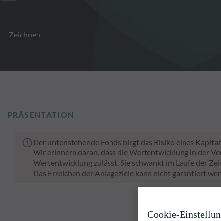
Zeichnen
PRÄSENTATION
Der untenstehende Fonds birgt das Risiko eines Kapital
Wir erinnern daran, dass die Wertentwicklung in der Ve
Wertentwicklung zulässt. Sie schwankt im Laufe der Zeit
Das Erreichen der Anlageziele kann nicht garantiert wer
Cookie-Einstellu