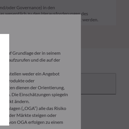
und/oder Governance) in den
 das wesentlich zu den Herausforderungen des
er Verwaltungsgesellschaft bereitgestellt werden.
ich auf Grundlage der in seinem
iten aufzurufen und die auf der
und stellen weder ein Angebot
ten Produkte oder
Dokumente
umenten dienen der Orientierung,
den. Die Einschätzungen spiegeln
itpunkt ändern.
 Anlagen („OGA“) alle das Risiko
ation der Märkte steigen oder
ahmen von OGA erfolgen zu einem