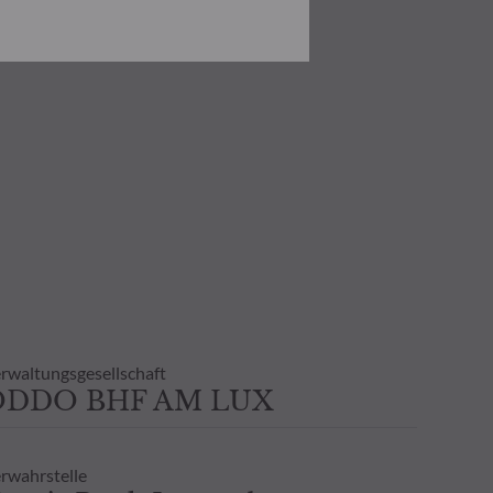
. Er ist verpflichtet, das
zusehen, um sich über die Risiken,
ner Anlage, die auf der
 Anleger in jedem Fall seine
ndenen Risiken zu begegnen.
ng der vorliegenden
er in der Ausführungsanzeige und
on eines jeden Anlegers abhängig.
n sind auf Anfrage erhältlich.
tlichen Verzögerung auch
 Eine Wertentwicklung in der
rwaltungsgesellschaft
ODDO BHF AM LUX
n, und es wird keine -
klung gegeben.
rwahrstelle