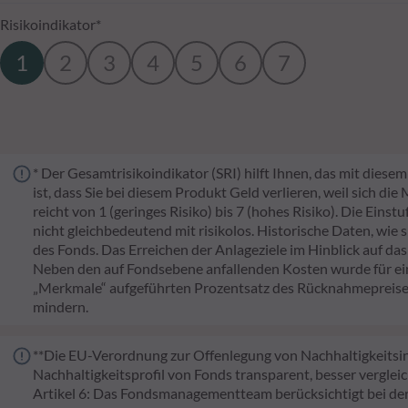
Risikoindikator*
1
2
3
4
5
6
7
* Der Gesamtrisikoindikator (SRI) hilft Ihnen, das mit dies
ist, dass Sie bei diesem Produkt Geld verlieren, weil sich di
reicht von 1 (geringes Risiko) bis 7 (hohes Risiko). Die Eins
nicht gleichbedeutend mit risikolos. Historische Daten, wie 
des Fonds. Das Erreichen der Anlageziele im Hinblick auf das
Neben den auf Fondsebene anfallenden Kosten wurde für ei
„Merkmale“ aufgeführten Prozentsatz des Rücknahmepreises
mindern.
**Die EU-Verordnung zur Offenlegung von Nachhaltigkeitsinf
Nachhaltigkeitsprofil von Fonds transparent, besser verglei
Artikel 6: Das Fondsmanagementteam berücksichtigt bei de