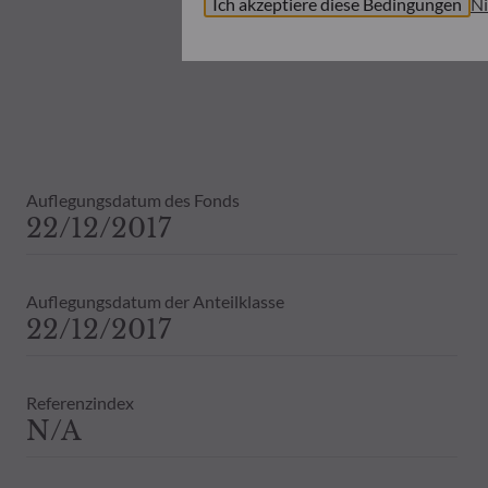
Ich akzeptiere diese Bedingungen
Ni
Vor Zeichnung eines OGA wird der Anle
Basisinformationsblatt (KID) und den 
die er eingeht, zu informieren.
ODDO BHF AM haftet in keiner Weise f
Grundlage der auf dieser Website enth
Anlageziele, seinen Anlagehorizont un
ODDO BHF AM haftet auch nicht für i
Auflegungsdatum des Fonds
Veröffentlichung oder der in ihr enth
22/12/2017
Die auf dieser Website angegebenen N
in den Depotauszügen angegebene Nett
Die steuerliche Behandlung von Anlage
Auflegungsdatum der Anteilklasse
Daher wird empfohlen, sich vor einer 
22/12/2017
Dies beinhaltet bei Vorliegen eines 
Bestandsinformationen zu allen von
Vergangenheit darf nicht als Hinweis 
Referenzindex
ausdrückliche oder stillschweigende 
N/A