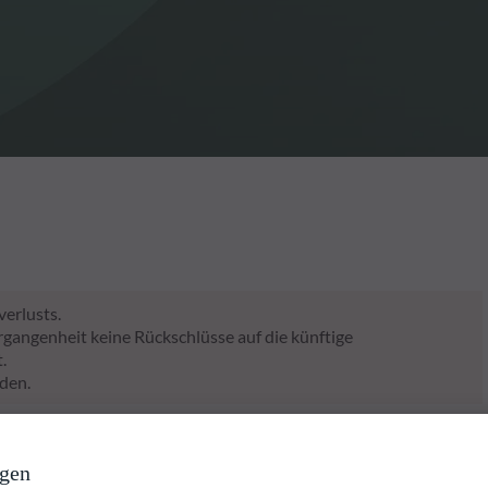
verlusts.
rgangenheit keine Rückschlüsse auf die künftige
.
den.
ngen