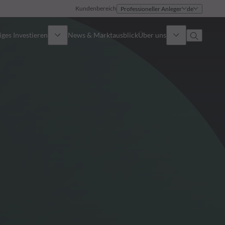
Kundenbereich
Professioneller Anleger
de
ges Investieren
News & Marktausblick
Über uns
Überblick
Identität
Ansatz
Führungsteam
Publikationen
Vertriebsteam
Standorte
Kontakt