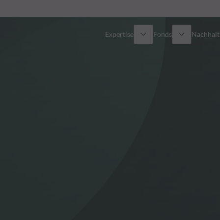
Expertise
Fonds
Nachhalti
Alle Fonds
Überblick
Fondsauswahl
Aktien
Partner-Publikumsfonds
Renten
Spezial-Investmentfonds
Multi-Asset
Wie kann ich Fonds zeichnen?
Private Assets