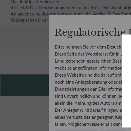
Nachhaltigkeitsfaktoren.
Artikel 8: Das Fondsmanagementteam adressiert Nachhaltigk
Anlageentscheidungsprozess einbezieht. Artikel 9: Das Fon
ökologischen Übergangs beiträgt, und adressiert Nachhaltig
Regulatorische
Bitte nehmen Sie vor dem Besuch der 
Diese Seite der Website ist für in Lu
Land geltenden gesetzlichen Bestimmung
Website angeführten Informationen u
Diese Website und die darauf präsent
noch eine Anlageberatung oder eine 
Merkmale
Dienstleistungen dar. Die Informatio
sind unverbindlich und können jeder
allein die Meinung des Autors am Tag 
Der Anleger wird darauf hingewiesen,
eines Verlusts des angelegten Kapital
fallen. Möglicherweise erhält der An
unbekannten Nettoinventarwert.