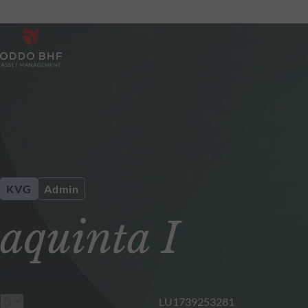
KVG
Admin
aquinta I
LU1739253281