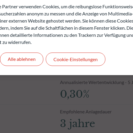
artner verwenden Cookies, um die reibungslose Funktionsweise
esucherzahlen anonym zu messen und die Anzeige von Multimedia-
einer externen Website gehostet werden. Sie können diese Cookie
ern, indem Sie auf die Schaltflächen in diesem Fenster klicken. Di
 Ihnen detaillierte Informationen zu den Trackern zur Verfügung un
t zu widerrufen.
Nettoinventarwert zum 06.08.2026
Alle ablehnen
Cookie-Einstellungen
1.474,83 €
Annualisierte Wertentwicklung - 5 
0,30%
Empfohlene Anlagedauer
3 jahre