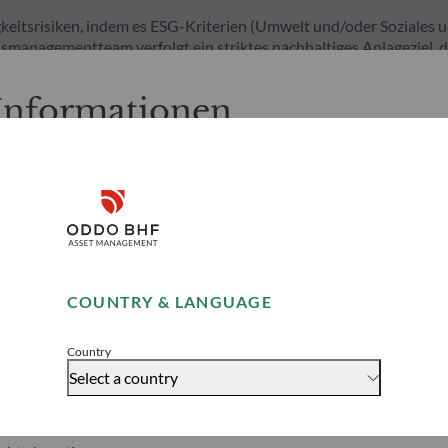
eitsrisiken, indem es ESG-Kriterien (Umwelt und/oder Soziales 
dsmanagementteam verfolgt ein striktes nachhaltiges Anlageziel,
keitsrisiken durch Ratings, die vom externen ESG-Datenanbieter d
 Informationen
nachfolgenden Seiten folgende Informationen zur Kenntnis:
xembourg ansässige Personen bestimmt. Der Anleger ist gehalten, s
Disclaimer
en zu vergewissern, dass es ihm rechtlich gestattet ist, diese Se
nd Dienstleistungen zu nutzen und abzufragen.
ierten Informationen dienen ausschließlich Informationszwecken 
Remember me for 30 days
Aufforderung zur Zeichnung bzw. Inanspruchnahme der aufgeführ
COUNTRY & LANGUAGE
nen auf der Website oder in den auf der Website verfügbaren Dok
Accept
zeit ohne vorherige Ankündigung von ODDO BHF AM geändert wer
der Veröffentlichung wider und können sich zu einem späteren Ze
Country
 dass die im Nachfolgenden genannten Organismen für gemeinsame
Select a country
s in sich bergen. Der Liquiditätswert der OGA kann je nach Fluktu
leger das angelegte Kapital nicht zurück. Zeichnungen und Rückn
Währung