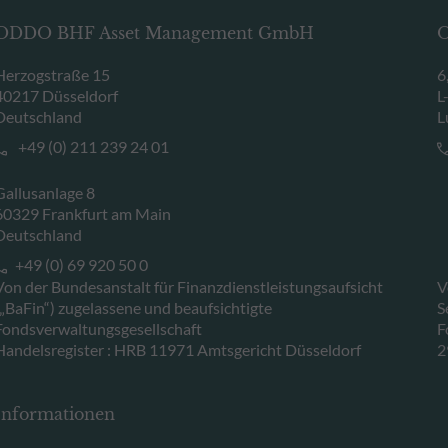
ODDO BHF Asset Management GmbH
O
Herzogstraße 15
6
40217 Düsseldorf
L
Deutschland
L
+49 (0) 211 239 24 01
Gallusanlage 8
60329 Frankfurt am Main
Deutschland
+49 (0) 69 920 50 0
Von der Bundesanstalt für Finanzdienstleistungsaufsicht
V
(„BaFin“) zugelassene und beaufsichtigte
S
Fondsverwaltungsgesellschaft
F
Handelsregister : HRB 11971 Amtsgericht Düsseldorf
2
Informationen