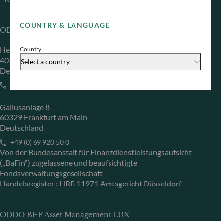
COUNTRY & LANGUAGE
ODDO BHF Asset Management GmbH
Herzogstraße 15
Country
40217 Düsseldorf
Select a country
Deutschland
+49 (0) 211 239 24 01
Gallusanlage 8
60329 Frankfurt am Main
Deutschland
+49 (0) 69 920 50 0
Von der Bundesanstalt für Finanzdienstleistungsaufsicht
(„BaFin“) zugelassene und beaufsichtigte
Fondsverwaltungsgesellschaft
Handelsregister : HRB 11971 Amtsgericht Düsseldorf
ODDO BHF Asset Management LUX