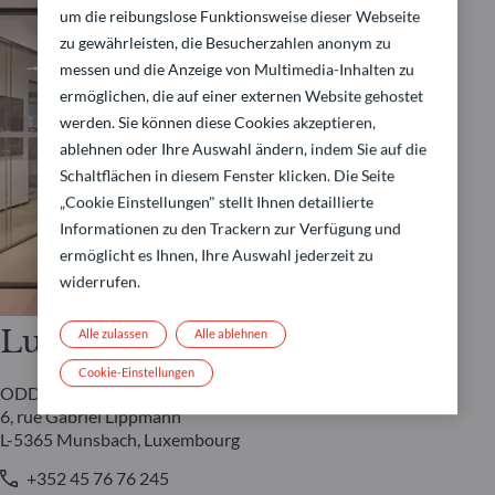
um die reibungslose Funktionsweise dieser Webseite
zu gewährleisten, die Besucherzahlen anonym zu
messen und die Anzeige von Multimedia-Inhalten zu
ermöglichen, die auf einer externen Website gehostet
werden. Sie können diese Cookies akzeptieren,
ablehnen oder Ihre Auswahl ändern, indem Sie auf die
Schaltflächen in diesem Fenster klicken. Die Seite
„Cookie Einstellungen" stellt Ihnen detaillierte
Informationen zu den Trackern zur Verfügung und
ermöglicht es Ihnen, Ihre Auswahl jederzeit zu
widerrufen.
Luxemburg
Alle zulassen
Alle ablehnen
Cookie-Einstellungen
ODDO BHF AM Lux
6, rue Gabriel Lippmann
L-5365 Munsbach, Luxembourg
+352 45 76 76 245