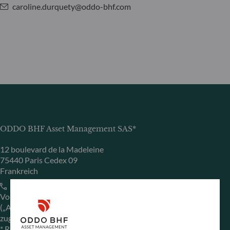
caroline.durquety@oddo-bhf.com
ODDO BHF Asset Management SAS*
12 boulevard de la Madeleine
75440 Paris Cedex 09
Frankreich
+33 1 44 51 80 28
Von der französischen Finanzmarktaufsichtsbehörde
(„Autorité des Marchés Financiers“) unter der Nr. GP 99011
zugelassene Fondsverwaltungsgesellschaft
* Rechtlich verantwortlich für die Inhalte der Internetseite