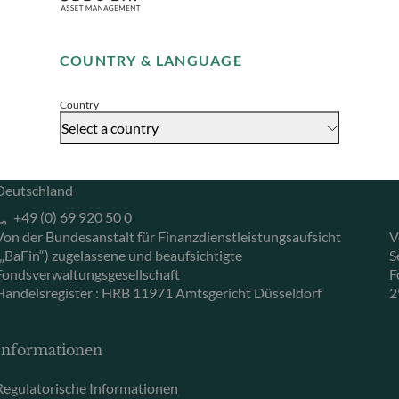
ODDO BHF Asset Management GmbH
O
Remember me for 30 days
Herzogstraße 15
6
COUNTRY & LANGUAGE
40217 Düsseldorf
L
Accept
Deutschland
L
Country
+49 (0) 211 239 24 01
Select a country
Gallusanlage 8
60329 Frankfurt am Main
Deutschland
+49 (0) 69 920 50 0
Von der Bundesanstalt für Finanzdienstleistungsaufsicht
V
(„BaFin“) zugelassene und beaufsichtigte
S
Fondsverwaltungsgesellschaft
F
Handelsregister : HRB 11971 Amtsgericht Düsseldorf
2
Informationen
Regulatorische Informationen