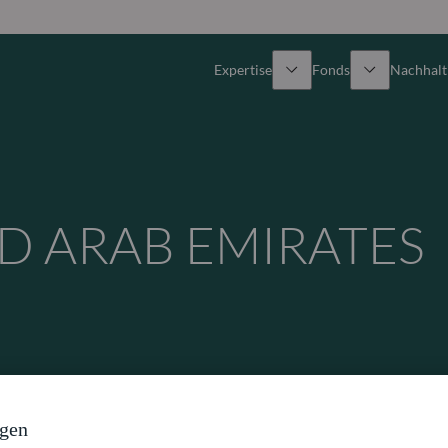
Expertise
Fonds
Nachhalti
Alle Fonds
Überblick
Fondsauswahl
Aktien
ED ARAB EMIRATES
Partner-Publikumsfonds
Renten
Spezial-Investmentfonds
Multi-Asset
Wie kann ich Fonds zeichnen?
Private Assets
ngen