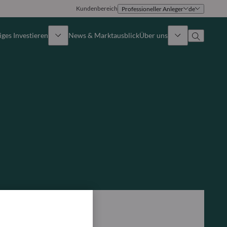
Kundenbereich
Professioneller Anleger
de
ges Investieren
News & Marktausblick
Über uns
Überblick
Identität
Ansatz
Führungsteam
Publikationen
Vertriebsteam
Standorte
Kontakt