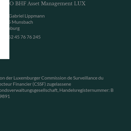
DDO BHF Asset Management LUX
, rue Gabriel Lippmann
-5365 Munsbach
uxemburg
+352 45 76 76 245
on der Luxemburger Commission de Surveillance du
ecteur Financier (CSSF) zugelassene
ondsverwaltungsgesellschaft, Handelsregisternummer: B
9891