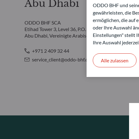
Abu Dhabi
ODDO BHF und seine P
gewährleisten, die B
ermöglichen, die auf 
ODDO BHF SCA
oder Ihre Auswahl änd
Etihad Tower 3, Level 36, P.O. Box 54826
Einstellungen" stellt
Abu Dhabi, Vereinigte Arabische Emirate
Ihre Auswahl jederzei
+971 2 409 32 44
service_client@oddo-bhf.com
Alle zulassen