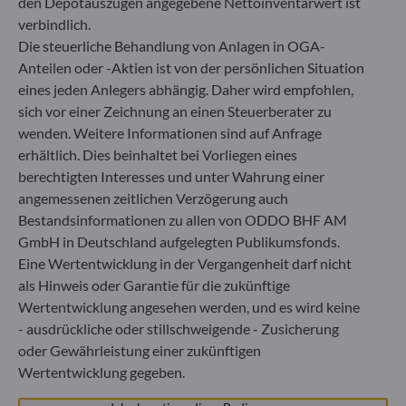
den Depotauszügen angegebene Nettoinventarwert ist
(„BaFin“) zugelassene und beaufsichtigte
Fondsverwaltungsgesellschaft
verbindlich.
Handelsregister : HRB 11971 Amtsgericht Düsseldorf
Die steuerliche Behandlung von Anlagen in OGA-
Anteilen oder -Aktien ist von der persönlichen Situation
eines jeden Anlegers abhängig. Daher wird empfohlen,
ODDO BHF Asset Management LUX
sich vor einer Zeichnung an einen Steuerberater zu
wenden. Weitere Informationen sind auf Anfrage
6, rue Gabriel Lippmann
L-5365 Munsbach
erhältlich. Dies beinhaltet bei Vorliegen eines
Luxemburg
berechtigten Interesses und unter Wahrung einer
angemessenen zeitlichen Verzögerung auch
+352 45 76 76 245
Von der Luxemburger Commission de Surveillance du
Bestandsinformationen zu allen von ODDO BHF AM
Secteur Financier (CSSF) zugelassene
GmbH in Deutschland aufgelegten Publikumsfonds.
Fondsverwaltungsgesellschaft, Handelsregisternummer: B
Eine Wertentwicklung in der Vergangenheit darf nicht
29891
als Hinweis oder Garantie für die zukünftige
Wertentwicklung angesehen werden, und es wird keine
- ausdrückliche oder stillschweigende - Zusicherung
Mitteilung zu EU-Sanktionen gegen Russland
oder Gewährleistung einer zukünftigen
In Übereinstimmung mit den von der Europäischen Union
Wertentwicklung gegeben.
im Zusammenhang mit der Ukraine-Krise verhängten
Sanktionen informieren wir Sie darüber, dass es gemäß den