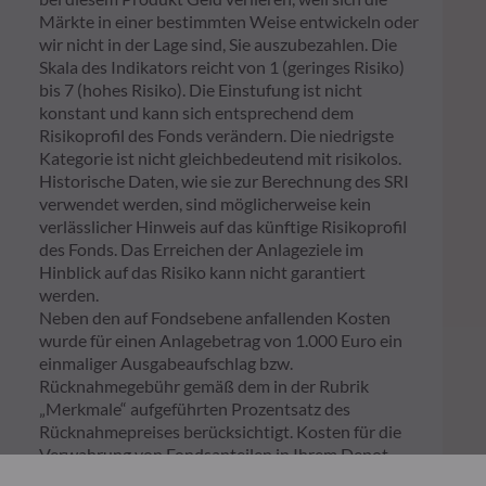
Märkte in einer bestimmten Weise entwickeln oder
wir nicht in der Lage sind, Sie auszubezahlen. Die
Skala des Indikators reicht von 1 (geringes Risiko)
bis 7 (hohes Risiko). Die Einstufung ist nicht
konstant und kann sich entsprechend dem
Risikoprofil des Fonds verändern. Die niedrigste
Kategorie ist nicht gleichbedeutend mit risikolos.
Historische Daten, wie sie zur Berechnung des SRI
verwendet werden, sind möglicherweise kein
verlässlicher Hinweis auf das künftige Risikoprofil
des Fonds. Das Erreichen der Anlageziele im
Hinblick auf das Risiko kann nicht garantiert
werden.
Neben den auf Fondsebene anfallenden Kosten
wurde für einen Anlagebetrag von 1.000 Euro ein
einmaliger Ausgabeaufschlag bzw.
Rücknahmegebühr gemäß dem in der Rubrik
„Merkmale“ aufgeführten Prozentsatz des
Rücknahmepreises berücksichtigt. Kosten für die
Verwahrung von Fondsanteilen in Ihrem Depot
können die Wertentwicklung zusätzlich mindern.