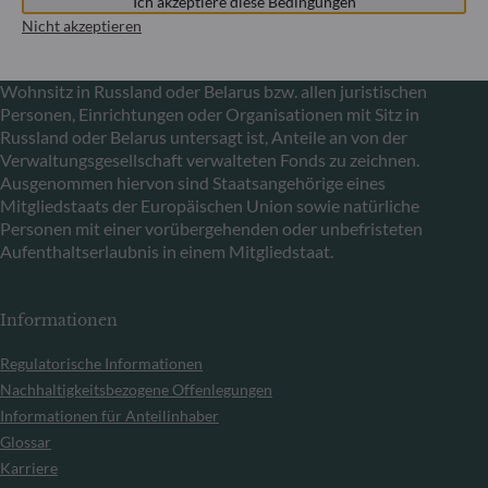
Ich akzeptiere diese Bedingungen
Bestimmungen der Verordnungen (EU) Nr. 833/2014 und
Nicht akzeptieren
(EU) Nr. 398/2022 allen russischen und belarussischen
Staatsangehörigen sowie allen natürlichen Personen mit
Wohnsitz in Russland oder Belarus bzw. allen juristischen
Personen, Einrichtungen oder Organisationen mit Sitz in
Russland oder Belarus untersagt ist, Anteile an von der
Verwaltungsgesellschaft verwalteten Fonds zu zeichnen.
Ausgenommen hiervon sind Staatsangehörige eines
Mitgliedstaats der Europäischen Union sowie natürliche
Personen mit einer vorübergehenden oder unbefristeten
Aufenthaltserlaubnis in einem Mitgliedstaat.
Informationen
Regulatorische Informationen
Nachhaltigkeitsbezogene Offenlegungen
Informationen für Anteilinhaber
Glossar
Karriere