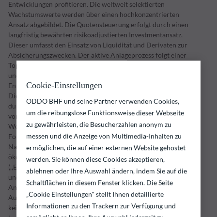
Entwicklungen profitieren. Die weltweit selektierten
Wachstumswerte werden über einen hochkonzentrierten
Ansatz abgebildet. Die Quotensteuerung erfolgt durch einen
langfristig bewährten risikoadjustierten Investmentansatz.
Dieser umfasst den Einsatz von Liquidität und Derivaten zur
Absicherungszwecken. Der aktive Anlageprozess folgt einer
Top-Down-Logik. Makroökonomische und ESG-Analysen
und Fragestellungen bilden hierbei die
Cookie-Einstellungen
Entscheidungsgrundlage für die strategische Ausrichtung.
Die taktische Asset Allokation und die hierbei
ODDO BHF und seine Partner verwenden Cookies,
durchgeführten Analysen sind Eckpfeiler für die Definition
um die reibungslose Funktionsweise dieser Webseite
von Wachstumsthemen sowie der Titelselektion. Die
zu gewährleisten, die Besucherzahlen anonym zu
Wertpapiere für den SARA global equities wählt der
messen und die Anzeige von Multimedia-Inhalten zu
Fondsmanager zudem nach den Grundsätzen der
Nachhaltigkeit aus. Dazu werden die Emittenten nach
ermöglichen, die auf einer externen Website gehostet
ökologischen, sozialen und Governance-Kriterien
werden. Sie können diese Cookies akzeptieren,
(,,Environment, Social und Governance“ – „ESG‘‘) analysiert
ablehnen oder Ihre Auswahl ändern, indem Sie auf die
und klassifiziert und Nachhaltigkeitsrisiken in den
Schaltflächen in diesem Fenster klicken. Die Seite
Anlageprozess einbezogen und berücksichtigt. Bei der
„Cookie Einstellungen" stellt Ihnen detaillierte
Auswahl der Anlagen orientiert sich der Fondsmanager an
Informationen zu den Trackern zur Verfügung und
keinem Vergleichsmaßstab. Ziel der Anlagepolitik ist die