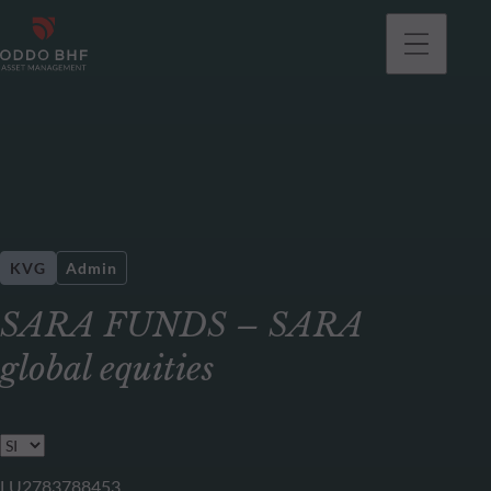
gehen
KVG
Admin
SARA FUNDS – SARA
global equities
LU2783788453