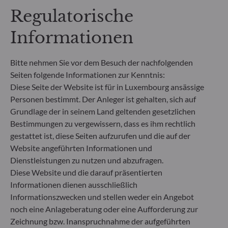
Regulatorische
**Die EU-Verordnung zur Offenlegung von
Informationen
Nachhaltigkeitsinformationen (Sustainable
Finance Disclosure Regulation, SFDR) ist ein
Regelwerk der EU, das darauf abzielt, das
Bitte nehmen Sie vor dem Besuch der nachfolgenden
Nachhaltigkeitsprofil von Fonds transparent,
Seiten folgende Informationen zur Kenntnis:
besser vergleichbar und für Endinvestoren besser
Diese Seite der Website ist für in Luxembourg ansässige
verständlich zu machen.
Artikel 6: Das Fondsmanagementteam
Personen bestimmt. Der Anleger ist gehalten, sich auf
berücksichtigt bei der Anlageentscheidung keine
Grundlage der in seinem Land geltenden gesetzlichen
Nachhaltigkeitsrisiken oder nachteiligen
Bestimmungen zu vergewissern, dass es ihm rechtlich
Auswirkungen von Anlageentscheidungen auf
gestattet ist, diese Seiten aufzurufen und die auf der
Nachhaltigkeitsfaktoren.
Website angeführten Informationen und
Artikel 8: Das Fondsmanagementteam adressiert
Dienstleistungen zu nutzen und abzufragen.
Nachhaltigkeitsrisiken, indem es ESG-Kriterien
Diese Website und die darauf präsentierten
(Umwelt und/oder Soziales und/oder Governance)
in den Anlageentscheidungsprozess einbezieht.
Informationen dienen ausschließlich
Artikel 9: Das Fondsmanagementteam verfolgt ein
Informationszwecken und stellen weder ein Angebot
striktes nachhaltiges Anlageziel, das wesentlich zu
noch eine Anlageberatung oder eine Aufforderung zur
den Herausforderungen des ökologischen
Zeichnung bzw. Inanspruchnahme der aufgeführten
Übergangs beiträgt, und adressiert