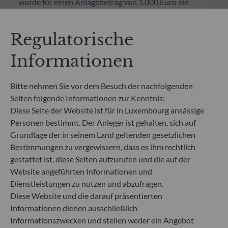
wurde für einen Anlagebetrag von 1.000 Euro ein
einmaliger Ausgabeaufschlag bzw.
Rücknahmegebühr gemäß dem in der Rubrik
„Merkmale“ aufgeführten Prozentsatz des
Regulatorische
Rücknahmepreises berücksichtigt. Kosten für die
Verwahrung von Fondsanteilen in Ihrem Depot
Informationen
können die Wertentwicklung zusätzlich mindern.
Bitte nehmen Sie vor dem Besuch der nachfolgenden
**Die EU-Verordnung zur Offenlegung von
Seiten folgende Informationen zur Kenntnis:
Nachhaltigkeitsinformationen (Sustainable
Diese Seite der Website ist für in Luxembourg ansässige
Finance Disclosure Regulation, SFDR) ist ein
Personen bestimmt. Der Anleger ist gehalten, sich auf
Regelwerk der EU, das darauf abzielt, das
Grundlage der in seinem Land geltenden gesetzlichen
Nachhaltigkeitsprofil von Fonds transparent,
besser vergleichbar und für Endinvestoren besser
Bestimmungen zu vergewissern, dass es ihm rechtlich
verständlich zu machen.
gestattet ist, diese Seiten aufzurufen und die auf der
Artikel 6: Das Fondsmanagementteam
Website angeführten Informationen und
berücksichtigt bei der Anlageentscheidung keine
Dienstleistungen zu nutzen und abzufragen.
Nachhaltigkeitsrisiken oder nachteiligen
Diese Website und die darauf präsentierten
Auswirkungen von Anlageentscheidungen auf
Informationen dienen ausschließlich
Nachhaltigkeitsfaktoren.
Informationszwecken und stellen weder ein Angebot
Artikel 8: Das Fondsmanagementteam adressiert