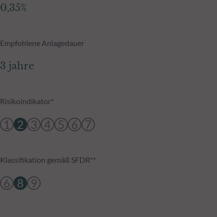
0,35%
Empfohlene Anlagedauer
3 jahre
Risikoindikator*
1
2
3
4
5
6
7
Klassifikation gemäß SFDR**
6
8
9