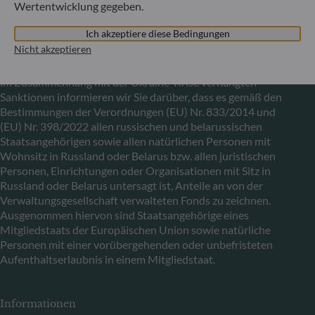
Wertentwicklung gegeben.
Ich akzeptiere diese Bedingungen
Mitteilung zu EU-Sanktionen gegen Russland
Nicht akzeptieren
In Übereinstimmung mit den von der Europäischen Union
im Zusammenhang mit der Ukraine-Krise verhängten
Sanktionen informieren wir Sie darüber, dass es gemäß den
Bestimmungen der Verordnungen (EU) Nr. 833/2014 und
(EU) Nr. 398/2022 allen russischen und belarussischen
Staatsangehörigen sowie allen natürlichen Personen mit
Wohnsitz in Russland oder Belarus bzw. allen juristischen
Personen, Einrichtungen oder Organisationen mit Sitz in
Russland oder Belarus untersagt ist, Anteile an von der
Verwaltungsgesellschaft verwalteten Fonds zu zeichnen.
Ausgenommen hiervon sind Staatsangehörige eines
Mitgliedstaats der Europäischen Union sowie natürliche
Personen mit einer vorübergehenden oder unbefristeten
Aufenthaltserlaubnis in einem Mitgliedstaat.
Informationen