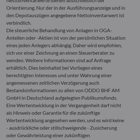
Nettoinventarwerte dienen ausschließlich der
Orientierung. Nur der in der Ausführungsanzeige und in
Gallusanlage 8
60329 Frankfurt am Main
den Depotauszügen angegebene Nettoinventarwert ist
Deutschland
verbindlich.
Die steuerliche Behandlung von Anlagen in OGA-
+49 (0) 69 920 50 0
Von der Bundesanstalt für Finanzdienstleistungsaufsicht
Anteilen oder -Aktien ist von der persönlichen Situation
(„BaFin“) zugelassene und beaufsichtigte
eines jeden Anlegers abhängig. Daher wird empfohlen,
Fondsverwaltungsgesellschaft
sich vor einer Zeichnung an einen Steuerberater zu
Handelsregister : HRB 11971 Amtsgericht Düsseldorf
wenden. Weitere Informationen sind auf Anfrage
erhältlich. Dies beinhaltet bei Vorliegen eines
berechtigten Interesses und unter Wahrung einer
ODDO BHF Asset Management LUX
angemessenen zeitlichen Verzögerung auch
6, rue Gabriel Lippmann
Bestandsinformationen zu allen von ODDO BHF AM
L-5365 Munsbach
GmbH in Deutschland aufgelegten Publikumsfonds.
Luxemburg
Eine Wertentwicklung in der Vergangenheit darf nicht
+352 45 76 76 245
als Hinweis oder Garantie für die zukünftige
Von der Luxemburger Commission de Surveillance du
Wertentwicklung angesehen werden, und es wird keine
Secteur Financier (CSSF) zugelassene
- ausdrückliche oder stillschweigende - Zusicherung
Fondsverwaltungsgesellschaft, Handelsregisternummer: B
oder Gewährleistung einer zukünftigen
29891