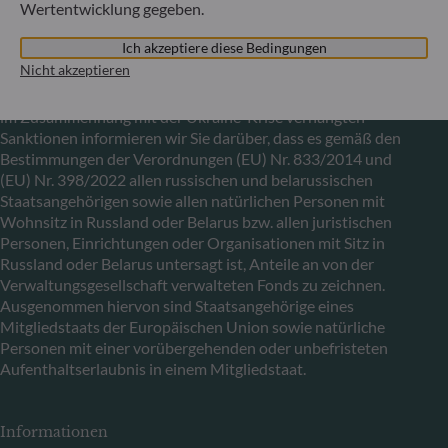
Wertentwicklung gegeben.
Ich akzeptiere diese Bedingungen
Mitteilung zu EU-Sanktionen gegen Russland
Nicht akzeptieren
In Übereinstimmung mit den von der Europäischen Union
im Zusammenhang mit der Ukraine-Krise verhängten
Sanktionen informieren wir Sie darüber, dass es gemäß den
Bestimmungen der Verordnungen (EU) Nr. 833/2014 und
(EU) Nr. 398/2022 allen russischen und belarussischen
Staatsangehörigen sowie allen natürlichen Personen mit
Wohnsitz in Russland oder Belarus bzw. allen juristischen
Personen, Einrichtungen oder Organisationen mit Sitz in
Russland oder Belarus untersagt ist, Anteile an von der
Verwaltungsgesellschaft verwalteten Fonds zu zeichnen.
Ausgenommen hiervon sind Staatsangehörige eines
Mitgliedstaats der Europäischen Union sowie natürliche
Personen mit einer vorübergehenden oder unbefristeten
Aufenthaltserlaubnis in einem Mitgliedstaat.
Informationen