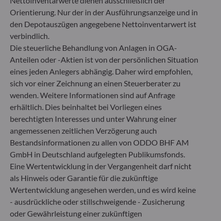
Nettoinventarwerte dienen ausschließlich der
Orientierung. Nur der in der Ausführungsanzeige und in
Gallusanlage 8
60329 Frankfurt am Main
den Depotauszügen angegebene Nettoinventarwert ist
Deutschland
verbindlich.
Die steuerliche Behandlung von Anlagen in OGA-
+49 (0) 69 920 50 0
Von der Bundesanstalt für Finanzdienstleistungsaufsicht
Anteilen oder -Aktien ist von der persönlichen Situation
(„BaFin“) zugelassene und beaufsichtigte
eines jeden Anlegers abhängig. Daher wird empfohlen,
Fondsverwaltungsgesellschaft
sich vor einer Zeichnung an einen Steuerberater zu
Handelsregister : HRB 11971 Amtsgericht Düsseldorf
wenden. Weitere Informationen sind auf Anfrage
erhältlich. Dies beinhaltet bei Vorliegen eines
berechtigten Interesses und unter Wahrung einer
ODDO BHF Asset Management LUX
angemessenen zeitlichen Verzögerung auch
6, rue Gabriel Lippmann
Bestandsinformationen zu allen von ODDO BHF AM
L-5365 Munsbach
GmbH in Deutschland aufgelegten Publikumsfonds.
Luxemburg
Eine Wertentwicklung in der Vergangenheit darf nicht
+352 45 76 76 245
als Hinweis oder Garantie für die zukünftige
Von der Luxemburger Commission de Surveillance du
Wertentwicklung angesehen werden, und es wird keine
Secteur Financier (CSSF) zugelassene
- ausdrückliche oder stillschweigende - Zusicherung
Fondsverwaltungsgesellschaft, Handelsregisternummer: B
oder Gewährleistung einer zukünftigen
29891