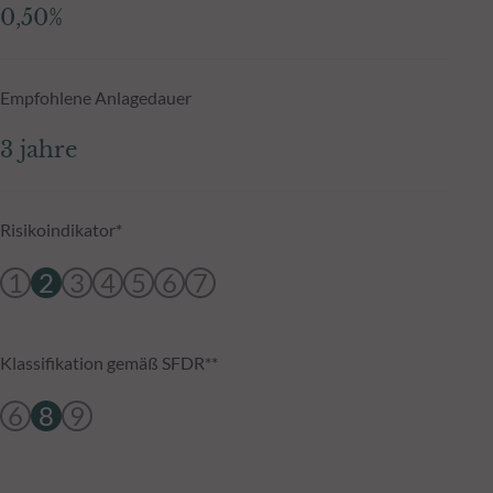
0,50%
Empfohlene Anlagedauer
3 jahre
Risikoindikator*
1
2
3
4
5
6
7
Klassifikation gemäß SFDR**
6
8
9