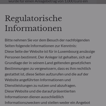
wurde für einen Anlagebetrag von 1.000 Euro ein
einmaliger Ausgabeaufschlag bzw.
Rücknahmegebühr gemäß dem in der Rubrik
„Merkmale“ aufgeführten Prozentsatz des
Regulatorische
Rücknahmepreises berücksichtigt. Kosten für die
Verwahrung von Fondsanteilen in Ihrem Depot
Informationen
können die Wertentwicklung zusätzlich mindern.
Bitte nehmen Sie vor dem Besuch der nachfolgenden
**Die EU-Verordnung zur Offenlegung von
Seiten folgende Informationen zur Kenntnis:
Nachhaltigkeitsinformationen (Sustainable
Diese Seite der Website ist für in Luxembourg ansässige
Finance Disclosure Regulation, SFDR) ist ein
Personen bestimmt. Der Anleger ist gehalten, sich auf
Regelwerk der EU, das darauf abzielt, das
Grundlage der in seinem Land geltenden gesetzlichen
Nachhaltigkeitsprofil von Fonds transparent,
besser vergleichbar und für Endinvestoren besser
Bestimmungen zu vergewissern, dass es ihm rechtlich
verständlich zu machen.
gestattet ist, diese Seiten aufzurufen und die auf der
Artikel 6: Das Fondsmanagementteam
Website angeführten Informationen und
berücksichtigt bei der Anlageentscheidung keine
Dienstleistungen zu nutzen und abzufragen.
Nachhaltigkeitsrisiken oder nachteiligen
Diese Website und die darauf präsentierten
Auswirkungen von Anlageentscheidungen auf
Informationen dienen ausschließlich
Nachhaltigkeitsfaktoren.
Informationszwecken und stellen weder ein Angebot
Artikel 8: Das Fondsmanagementteam adressiert