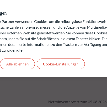
en, einen Zusatzertrag zu einer Rentenanlage zu erwirtschaften
n und Unternehmensführung (ESG) zu berücksichtigen.
ngen
verlusts.
artner verwenden Cookies, um die reibungslose Funktionsweise
rgangenheit keine Rückschlüsse auf die künftige
esucherzahlen anonym zu messen und die Anzeige von Multimedia-
.
einer externen Website gehostet werden. Sie können diese Cookie
den.
ern, indem Sie auf die Schaltflächen in diesem Fenster klicken. Di
 Ihnen detaillierte Informationen zu den Trackern zur Verfügung un
t zu widerrufen.
Alle ablehnen
Cookie-Einstellungen
Nettoinventarwert zum 05.08.2026