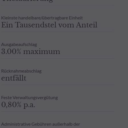
Zeichnung an einen Steuerberater zu wenden. Weitere Informatione
berechtigten Interesses und unter Wahrung einer angemessenen zei
 ODDO BHF AM GmbH in Deutschland aufgelegten Publikumsfonds.
Kleinste handelbare/übertragbare Einheit
Ein Tausendstel vom Anteil
oder Garantie für die zukünftige Wertentwicklung angesehen werde
- Zusicherung oder Gewährleistung einer zukünftigen Wertentwic
Ausgabeaufschlag
3.00% maximum
Rücknahmeabschlag
entfällt
Feste Verwaltungsvergütung
0,80% p.a.
Administrative Gebühren außerhalb der