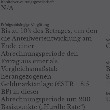
Kapitalverwaltungsgesellschaft
N/A
Erfolgsabhängige Vergütung
Bis zu 10% des Betrages, um den
die Anteilwertentwicklung am
Ve
Ende einer
Abrechnungsperiode den
Ertrag aus einer als
Ve
Vergleichsmaßstab
B
herangezogenen
S
Geldmarktanlage (€STR + 8,5
BP) in dieser
Be
Abrechnungsperiode um 200
U
Basispunkte („Hurdle Rate“)