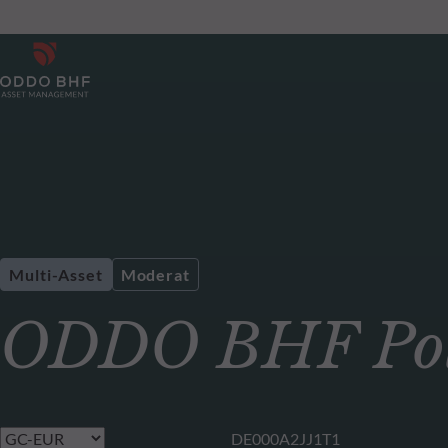
Multi-Asset
Moderat
ODDO BHF Pola
DE000A2JJ1T1