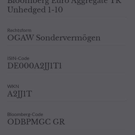
Bloomberg Euro Aggregate TR
Unhedged 1-10
Rechtsform
OGAW Sondervermögen
ISIN-Code
DE000A2JJ1T1
WKN
A2JJ1T
Bloomberg-Code
ODBPMGC GR