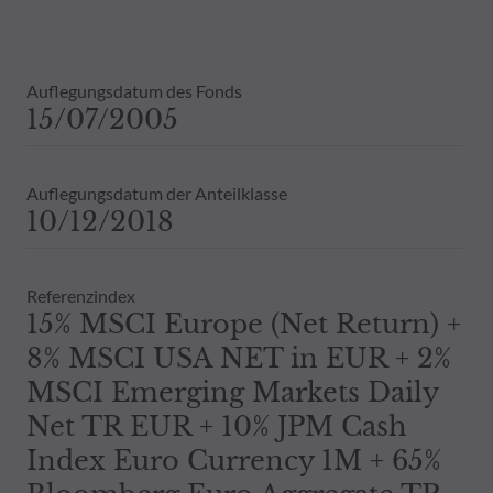
Daher wird empfohlen, sich vor einer 
Dies beinhaltet bei Vorliegen eines 
Bestandsinformationen zu allen von
Auflegungsdatum des Fonds
Vergangenheit darf nicht als Hinweis 
15/07/2005
ausdrückliche oder stillschweigende 
Auflegungsdatum der Anteilklasse
10/12/2018
Referenzindex
15% MSCI Europe (Net Return) +
8% MSCI USA NET in EUR + 2%
MSCI Emerging Markets Daily
Net TR EUR + 10% JPM Cash
Index Euro Currency 1M + 65%