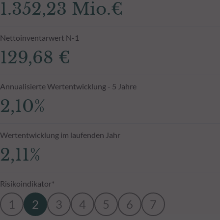
1.352,23 Mio.€
Nettoinventarwert N-1
129,68 €
Annualisierte Wertentwicklung - 5 Jahre
2,10%
Wertentwicklung im laufenden Jahr
2,11%
Risikoindikator*
1
2
3
4
5
6
7