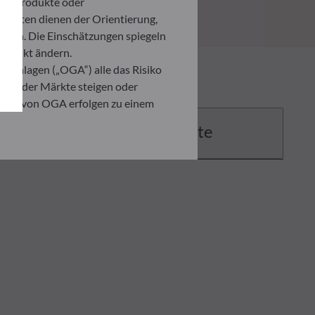
ten Produkte oder
umenten dienen der Orientierung,
den. Die Einschätzungen spiegeln
itpunkt ändern.
 Anlagen („OGA“) alle das Risiko
ation der Märkte steigen oder
ahmen von OGA erfolgen zu einem
Dokumente
. Er ist verpflichtet, das
zusehen, um sich über die Risiken,
ner Anlage, die auf der
 Anleger in jedem Fall seine
ndenen Risiken zu begegnen.
ng der vorliegenden
er in der Ausführungsanzeige und
on eines jeden Anlegers abhängig.