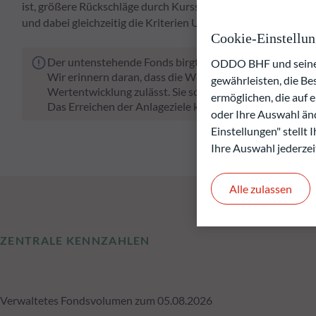
ist, größere Rückschläge durch Kursschwankungen zu vermeid
und dabei gleichzeitig die Kriterien Umwelt, soziale Theme
Cookie-Einstellu
Der untenstehende Fonds birgt das Risiko eines Kapital
ODDO BHF und seine P
Wir erinnern daran, dass die Wertentwicklung in der Ve
gewährleisten, die B
Wertentwicklung zulässt. Sie schwankt im Laufe der Zeit
ermöglichen, die auf 
Das Erreichen der Anlageziele kann nicht garantiert wer
oder Ihre Auswahl änd
Einstellungen" stellt
Ihre Auswahl jederzei
Alle zulassen
ZENTRALE KENNZAHLEN
Verwaltetes Fondsvolumen zum 05.08.2026