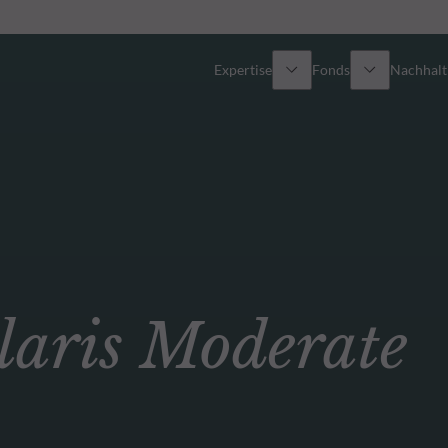
Expertise
Fonds
Nachhalti
Alle Fonds
Überblick
Fondsauswahl
Aktien
Partner-Publikumsfonds
Renten
ris Moderate
Spezial-Investmentfonds
Multi-Asset
Wie kann ich Fonds zeichnen?
Private Assets