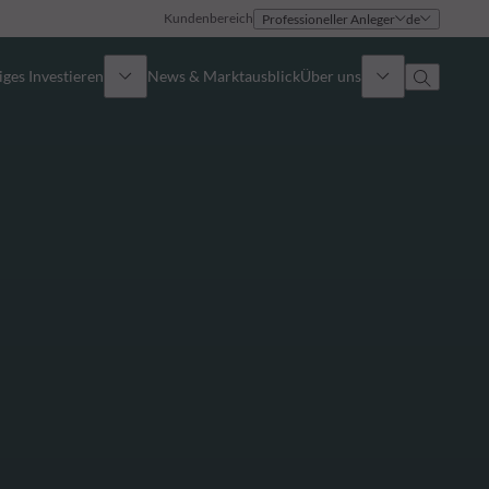
Kundenbereich
Professioneller Anleger
de
ges Investieren
News & Marktausblick
Über uns
Überblick
Identität
Ansatz
Führungsteam
Publikationen
Vertriebsteam
Standorte
Kontakt