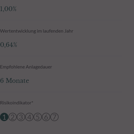
1,00%
Wertentwicklung im laufenden Jahr
0,64%
Empfohlene Anlagedauer
6 Monate
Risikoindikator*
1
2
3
4
5
6
7