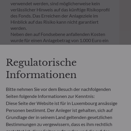
verwendet werden, sind möglicherweise kein
verlässlicher Hinweis auf das künftige Risikoprofil
des Fonds. Das Erreichen der Anlageziele im
Hinblick auf das Risiko kann nicht garantiert
werden.
Neben den auf Fondsebene anfallenden Kosten
wurde für einen Anlagebetrag von 1.000 Euro ein
einmaliger Ausgabeaufschlag bzw.
Rücknahmegebühr gemäß dem in der Rubrik
„Merkmale“ aufgeführten Prozentsatz des
Regulatorische
Rücknahmepreises berücksichtigt. Kosten für die
Verwahrung von Fondsanteilen in Ihrem Depot
Informationen
können die Wertentwicklung zusätzlich mindern.
Bitte nehmen Sie vor dem Besuch der nachfolgenden
**Die EU-Verordnung zur Offenlegung von
Seiten folgende Informationen zur Kenntnis:
Nachhaltigkeitsinformationen (Sustainable
Diese Seite der Website ist für in Luxembourg ansässige
Finance Disclosure Regulation, SFDR) ist ein
Personen bestimmt. Der Anleger ist gehalten, sich auf
Regelwerk der EU, das darauf abzielt, das
Grundlage der in seinem Land geltenden gesetzlichen
Nachhaltigkeitsprofil von Fonds transparent,
besser vergleichbar und für Endinvestoren besser
Bestimmungen zu vergewissern, dass es ihm rechtlich
verständlich zu machen.