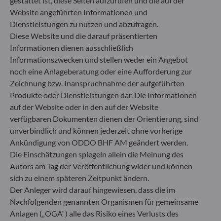
gestattet ist, diese Seiten aufzurufen und die auf der
Artikel 6: Das Fondsmanagementteam
Website angeführten Informationen und
berücksichtigt bei der Anlageentscheidung keine
Dienstleistungen zu nutzen und abzufragen.
Nachhaltigkeitsrisiken oder nachteiligen
Diese Website und die darauf präsentierten
Auswirkungen von Anlageentscheidungen auf
Informationen dienen ausschließlich
Nachhaltigkeitsfaktoren.
Informationszwecken und stellen weder ein Angebot
Artikel 8: Das Fondsmanagementteam adressiert
Nachhaltigkeitsrisiken, indem es ESG-Kriterien
noch eine Anlageberatung oder eine Aufforderung zur
(Umwelt und/oder Soziales und/oder Governance)
Zeichnung bzw. Inanspruchnahme der aufgeführten
in den Anlageentscheidungsprozess einbezieht.
Produkte oder Dienstleistungen dar. Die Informationen
Artikel 9: Das Fondsmanagementteam verfolgt ein
auf der Website oder in den auf der Website
striktes nachhaltiges Anlageziel, das wesentlich zu
verfügbaren Dokumenten dienen der Orientierung, sind
den Herausforderungen des ökologischen
unverbindlich und können jederzeit ohne vorherige
Übergangs beiträgt, und adressiert
Ankündigung von ODDO BHF AM geändert werden.
Nachhaltigkeitsrisiken durch Ratings, die vom
externen ESG-Datenanbieter der
Die Einschätzungen spiegeln allein die Meinung des
Verwaltungsgesellschaft bereitgestellt werden.
Autors am Tag der Veröffentlichung wider und können
sich zu einem späteren Zeitpunkt ändern.
Der Anleger wird darauf hingewiesen, dass die im
Nachfolgenden genannten Organismen für gemeinsame
Anlagen („OGA“) alle das Risiko eines Verlusts des