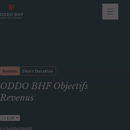
gehen
Renten
Short Duration
ODDO BHF Objectifs
Revenus
LU1493433699