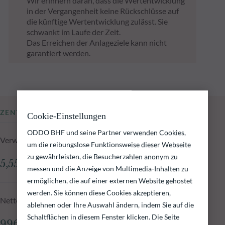
Wir erinnern daran, dass die Wertentwicklung
in der Vergangenheit keine Rückschlüsse auf
die künftige Wertentwicklung zulässt. Sie
schwankt im Laufe der Zeit.
Das Erreichen der Anlageziele kann nicht
garantiert werden.
ZENTRALE KENNZAHLEN
Cookie-Einstellungen
ODDO BHF und seine Partner verwenden Cookies,
Verwaltetes Fondsvolumen zum 05.08.2026
um die reibungslose Funktionsweise dieser Webseite
zu gewährleisten, die Besucherzahlen anonym zu
5,55 Mio.€
messen und die Anzeige von Multimedia-Inhalten zu
ermöglichen, die auf einer externen Website gehostet
werden. Sie können diese Cookies akzeptieren,
Nettoinventarwert zum 05.08.2026
ablehnen oder Ihre Auswahl ändern, indem Sie auf die
Schaltflächen in diesem Fenster klicken. Die Seite
996,86 €