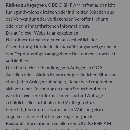
ODDO BHF Asset Management GmbH
Risiken zu begegnen. ODDO BHF AM haftet auch nicht
für irgendwelche direkten oder indirekten Schäden aus
Herzogstraße 15
der Verwendung der vorliegenden Veröffentlichung
40217 Düsseldorf
Deutschland
oder der in ihr enthaltenen Informationen.
Die auf dieser Website angegebenen
+49 (0) 211 239 24 01
Nettoinventarwerte dienen ausschließlich der
Orientierung. Nur der in der Ausführungsanzeige und in
Gallusanlage 8
60329 Frankfurt am Main
den Depotauszügen angegebene Nettoinventarwert ist
Deutschland
verbindlich.
Die steuerliche Behandlung von Anlagen in OGA-
+49 (0) 69 920 50 0
Von der Bundesanstalt für Finanzdienstleistungsaufsicht
Anteilen oder -Aktien ist von der persönlichen Situation
(„BaFin“) zugelassene und beaufsichtigte
eines jeden Anlegers abhängig. Daher wird empfohlen,
Fondsverwaltungsgesellschaft
sich vor einer Zeichnung an einen Steuerberater zu
Handelsregister : HRB 11971 Amtsgericht Düsseldorf
wenden. Weitere Informationen sind auf Anfrage
erhältlich. Dies beinhaltet bei Vorliegen eines
berechtigten Interesses und unter Wahrung einer
ODDO BHF Asset Management LUX
angemessenen zeitlichen Verzögerung auch
6, rue Gabriel Lippmann
Bestandsinformationen zu allen von ODDO BHF AM
L-5365 Munsbach