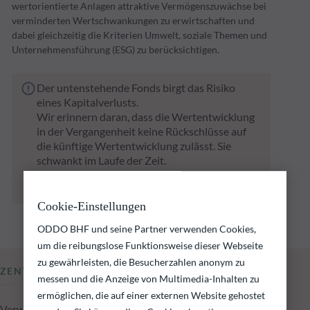
wertorientierte Anlagen attraktive Vermögenszuwächse bei
verminderten Wertschwankungen zu erwirtschaften und
dabei gleichzeitig die Kriterien Umwelt, soziale Themen und
Unternehmensführung (ESG) zu berücksichtigen.
Der untenstehende Fonds birgt das Risiko
eines Kapitalverlusts.
Wir erinnern daran, dass die Wertentwicklung
in der Vergangenheit keine Rückschlüsse auf
die künftige Wertentwicklung zulässt. Sie
schwankt im Laufe der Zeit.
Das Erreichen der Anlageziele kann nicht
garantiert werden.
Cookie-Einstellungen
ODDO BHF und seine Partner verwenden Cookies,
um die reibungslose Funktionsweise dieser Webseite
zu gewährleisten, die Besucherzahlen anonym zu
ZENTRALE KENNZAHLEN
messen und die Anzeige von Multimedia-Inhalten zu
ermöglichen, die auf einer externen Website gehostet
Verwaltetes Fondsvolumen zum 06.08.2026