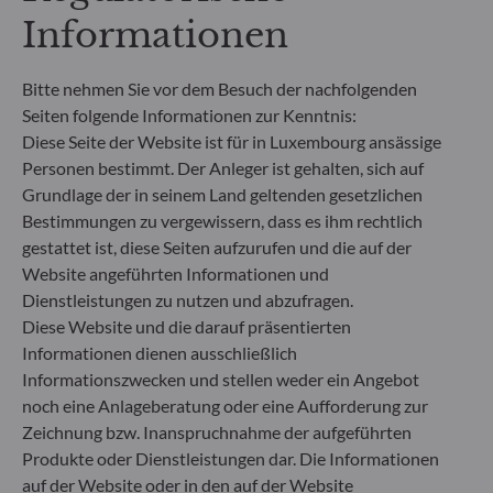
Informationen
**Die EU-Verordnung zur Offenlegung von
Nachhaltigkeitsinformationen (Sustainable
Finance Disclosure Regulation, SFDR) ist ein
Bitte nehmen Sie vor dem Besuch der nachfolgenden
Regelwerk der EU, das darauf abzielt, das
Seiten folgende Informationen zur Kenntnis:
Nachhaltigkeitsprofil von Fonds transparent,
Diese Seite der Website ist für in Luxembourg ansässige
besser vergleichbar und für Endinvestoren besser
Personen bestimmt. Der Anleger ist gehalten, sich auf
verständlich zu machen.
Grundlage der in seinem Land geltenden gesetzlichen
Artikel 6: Das Fondsmanagementteam
Bestimmungen zu vergewissern, dass es ihm rechtlich
berücksichtigt bei der Anlageentscheidung keine
gestattet ist, diese Seiten aufzurufen und die auf der
Nachhaltigkeitsrisiken oder nachteiligen
Auswirkungen von Anlageentscheidungen auf
Website angeführten Informationen und
Nachhaltigkeitsfaktoren.
Dienstleistungen zu nutzen und abzufragen.
Artikel 8: Das Fondsmanagementteam adressiert
Diese Website und die darauf präsentierten
Nachhaltigkeitsrisiken, indem es ESG-Kriterien
Informationen dienen ausschließlich
(Umwelt und/oder Soziales und/oder Governance)
Informationszwecken und stellen weder ein Angebot
in den Anlageentscheidungsprozess einbezieht.
noch eine Anlageberatung oder eine Aufforderung zur
Artikel 9: Das Fondsmanagementteam verfolgt ein
Zeichnung bzw. Inanspruchnahme der aufgeführten
striktes nachhaltiges Anlageziel, das wesentlich zu
den Herausforderungen des ökologischen
Produkte oder Dienstleistungen dar. Die Informationen
Übergangs beiträgt, und adressiert
auf der Website oder in den auf der Website