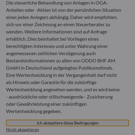
Die steuerliche Behandlung von Anlagen in OGA-
Fondsverwaltungsgesellschaft
Anteilen oder -Aktien ist von der persönlichen Situation
Handelsregister : HRB 11971 Amtsgericht Düsseldorf
eines jeden Anlegers abhängig. Daher wird empfohlen,
sich vor einer Zeichnung an einen Steuerberater zu
ODDO BHF Asset Management LUX
wenden. Weitere Informationen sind auf Anfrage
erhältlich. Dies beinhaltet bei Vorliegen eines
6, rue Gabriel Lippmann
berechtigten Interesses und unter Wahrung einer
L-5365 Munsbach
angemessenen zeitlichen Verzögerung auch
Luxemburg
Bestandsinformationen zu allen von ODDO BHF AM
+352 45 76 76 245
GmbH in Deutschland aufgelegten Publikumsfonds.
Von der Luxemburger Commission de Surveillance du
Eine Wertentwicklung in der Vergangenheit darf nicht
Secteur Financier (CSSF) zugelassene
als Hinweis oder Garantie für die zukünftige
Fondsverwaltungsgesellschaft, Handelsregisternummer: B
29891
Wertentwicklung angesehen werden, und es wird keine
- ausdrückliche oder stillschweigende - Zusicherung
oder Gewährleistung einer zukünftigen
Mitteilung zu EU-Sanktionen gegen Russland
Wertentwicklung gegeben.
In Übereinstimmung mit den von der Europäischen Union
Ich akzeptiere diese Bedingungen
im Zusammenhang mit der Ukraine-Krise verhängten
Nicht akzeptieren
Sanktionen informieren wir Sie darüber, dass es gemäß den