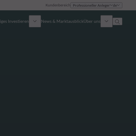
Kundenbereich
Professioneller Anleger
de
ges Investieren
News & Marktausblick
Über uns
Überblick
Identität
Ansatz
Führungsteam
Publikationen
Vertriebsteam
Standorte
Kontakt