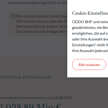
Unternehmensführung (ESG) zu berücksichtigen.
Cookie-Einstellu
Der untenstehende Fonds birgt das Risiko eines Kapital
Wir erinnern daran, dass die Wertentwicklung in der Ve
ODDO BHF und seine P
Wertentwicklung zulässt. Sie schwankt im Laufe der Zeit
gewährleisten, die B
Das Erreichen der Anlageziele kann nicht garantiert wer
ermöglichen, die auf 
oder Ihre Auswahl änd
Einstellungen" stellt
Ihre Auswahl jederzei
Alle zulassen
ZENTRALE KENNZAHLEN
Verwaltetes Fondsvolumen zum 06.08.2026
1.028,89 Mio.€