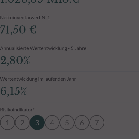
Nettoinventarwert N-1
71,50 €
Annualisierte Wertentwicklung - 5 Jahre
2,80%
Wertentwicklung im laufenden Jahr
6,15%
Risikoindikator*
1
2
3
4
5
6
7