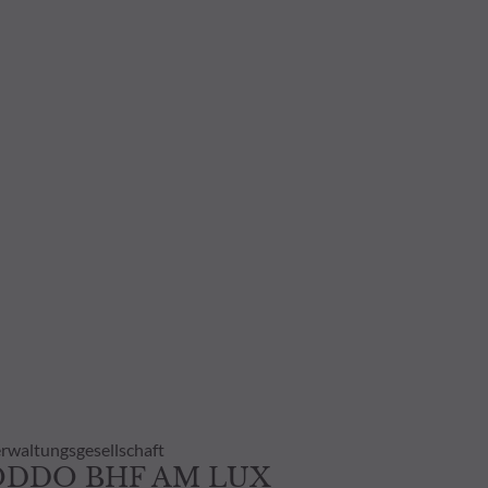
n sind auf Anfrage erhältlich.
tlichen Verzögerung auch
 Eine Wertentwicklung in der
n, und es wird keine -
klung gegeben.
rwaltungsgesellschaft
ODDO BHF AM LUX