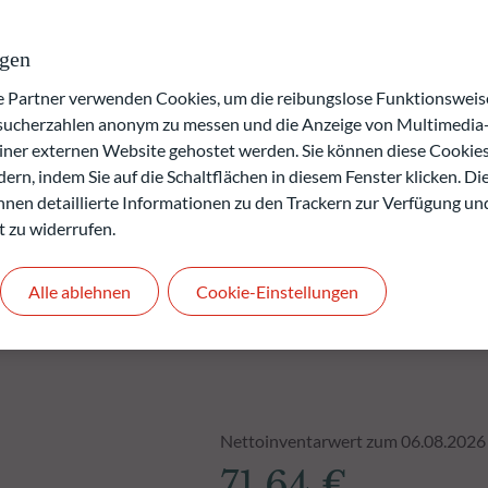
ngen
verlusts.
rgangenheit keine Rückschlüsse auf die künftige
artner verwenden Cookies, um die reibungslose Funktionsweise
.
esucherzahlen anonym zu messen und die Anzeige von Multimedia-
den.
einer externen Website gehostet werden. Sie können diese Cookie
ern, indem Sie auf die Schaltflächen in diesem Fenster klicken. Di
 Ihnen detaillierte Informationen zu den Trackern zur Verfügung un
t zu widerrufen.
Alle ablehnen
Cookie-Einstellungen
Nettoinventarwert zum 06.08.2026
71,64 €