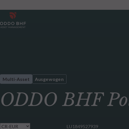
Multi-Asset
Ausgewogen
ODDO BHF Pola
LU1849527939