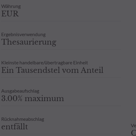
Zeichnung an einen Steuerberater zu wenden. Weitere Informatione
Währung
berechtigten Interesses und unter Wahrung einer angemessenen zei
EUR
 ODDO BHF AM GmbH in Deutschland aufgelegten Publikumsfonds.
oder Garantie für die zukünftige Wertentwicklung angesehen werde
- Zusicherung oder Gewährleistung einer zukünftigen Wertentwic
Ergebnisverwendung
Thesaurierung
Kleinste handelbare/übertragbare Einheit
Ein Tausendstel vom Anteil
Ausgabeaufschlag
3.00% maximum
Rücknahmeabschlag
entfällt
Ve