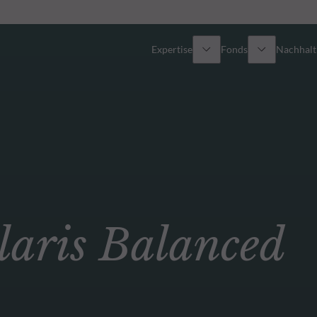
Expertise
Fonds
Nachhalti
Alle Fonds
Überblick
Fondsauswahl
Aktien
Partner-Publikumsfonds
Renten
ris Balanced
Spezial-Investmentfonds
Multi-Asset
Wie kann ich Fonds zeichnen?
Private Assets