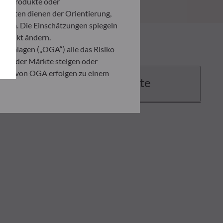
ten Produkte oder
umenten dienen der Orientierung,
den. Die Einschätzungen spiegeln
itpunkt ändern.
 Anlagen („OGA“) alle das Risiko
ation der Märkte steigen oder
ahmen von OGA erfolgen zu einem
Dokumente
. Er ist verpflichtet, das
zusehen, um sich über die Risiken,
ner Anlage, die auf der
 Anleger in jedem Fall seine
ndenen Risiken zu begegnen.
ng der vorliegenden
er in der Ausführungsanzeige und
on eines jeden Anlegers abhängig.