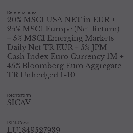
Daher wird empfohlen, sich vor einer 
Dies beinhaltet bei Vorliegen eines 
Referenzindex
Bestandsinformationen zu allen von
20% MSCI USA NET in EUR +
Vergangenheit darf nicht als Hinweis 
25% MSCI Europe (Net Return)
ausdrückliche oder stillschweigende 
+ 5% MSCI Emerging Markets
Daily Net TR EUR + 5% JPM
Cash Index Euro Currency 1M +
45% Bloomberg Euro Aggregate
TR Unhedged 1-10
Rechtsform
SICAV
ISIN-Code
LU1849527939