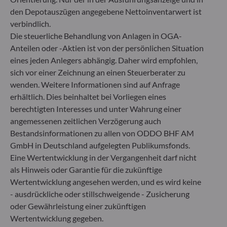
Fondsverwaltungsgesellschaft
den Depotauszügen angegebene Nettoinventarwert ist
Handelsregister : HRB 11971 Amtsgericht Düsseldorf
verbindlich.
Die steuerliche Behandlung von Anlagen in OGA-
Anteilen oder -Aktien ist von der persönlichen Situation
ODDO BHF Asset Management LUX
eines jeden Anlegers abhängig. Daher wird empfohlen,
6, rue Gabriel Lippmann
sich vor einer Zeichnung an einen Steuerberater zu
L-5365 Munsbach
wenden. Weitere Informationen sind auf Anfrage
Luxemburg
erhältlich. Dies beinhaltet bei Vorliegen eines
+352 45 76 76 245
berechtigten Interesses und unter Wahrung einer
Von der Luxemburger Commission de Surveillance du
angemessenen zeitlichen Verzögerung auch
Secteur Financier (CSSF) zugelassene
Bestandsinformationen zu allen von ODDO BHF AM
Fondsverwaltungsgesellschaft, Handelsregisternummer: B
GmbH in Deutschland aufgelegten Publikumsfonds.
29891
Eine Wertentwicklung in der Vergangenheit darf nicht
als Hinweis oder Garantie für die zukünftige
Wertentwicklung angesehen werden, und es wird keine
Mitteilung zu EU-Sanktionen gegen Russland
- ausdrückliche oder stillschweigende - Zusicherung
In Übereinstimmung mit den von der Europäischen Union
oder Gewährleistung einer zukünftigen
im Zusammenhang mit der Ukraine-Krise verhängten
Wertentwicklung gegeben.
Sanktionen informieren wir Sie darüber, dass es gemäß den