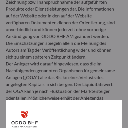
Zeichnung bzw. Inanspruchnahme der aufgeführten
Nachhaltigkeitsrisiken durch Ratings, die vom
externen ESG-Datenanbieter der
Produkte oder Dienstleistungen dar. Die Informationen
Verwaltungsgesellschaft bereitgestellt werden.
auf der Website oder in den auf der Website
verfügbaren Dokumenten dienen der Orientierung, sind
unverbindlich und können jederzeit ohne vorherige
Ankündigung von ODDO BHF AM geändert werden.
Die Einschätzungen spiegeln allein die Meinung des
Autors am Tag der Veröffentlichung wider und können
sich zu einem späteren Zeitpunkt ändern.
Der Anleger wird darauf hingewiesen, dass die im
Nachfolgenden genannten Organismen für gemeinsame
Anlagen („OGA“) alle das Risiko eines Verlusts des
angelegten Kapitals in sich bergen. Der Liquiditätswert
der OGA kann je nach Fluktuation der Märkte steigen
oder fallen. Möglicherweise erhält der Anleger das
ODDO BHF Asset Management SAS*
angelegte Kapital nicht zurück. Zeichnungen und
Rücknahmen von OGA erfolgen zu einem unbekannten
12 boulevard de la Madeleine
Nettoinventarwert.
75440 Paris Cedex 09
Vor Zeichnung eines OGA wird der Anleger gebeten,
Frankreich