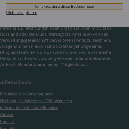
Bestimmungen der Verordnungen (EU) Nr. 833/2014 und
Ich akzeptiere diese Bedingungen
(EU) Nr. 398/2022 allen russischen und belarussischen
Nicht akzeptieren
Staatsangehörigen sowie allen natürlichen Personen mit
Wohnsitz in Russland oder Belarus bzw. allen juristischen
Personen, Einrichtungen oder Organisationen mit Sitz in
Russland oder Belarus untersagt ist, Anteile an von der
Verwaltungsgesellschaft verwalteten Fonds zu zeichnen.
Ausgenommen hiervon sind Staatsangehörige eines
Mitgliedstaats der Europäischen Union sowie natürliche
Personen mit einer vorübergehenden oder unbefristeten
Aufenthaltserlaubnis in einem Mitgliedstaat.
Informationen
Regulatorische Informationen
Nachhaltigkeitsbezogene Offenlegungen
Informationen für Anteilinhaber
Glossar
Karriere
Kontakt