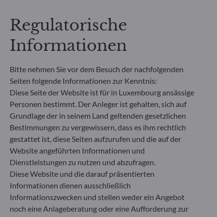
**Die EU-Verordnung zur Offenlegung von
Regulatorische
Nachhaltigkeitsinformationen (Sustainable
Finance Disclosure Regulation, SFDR) ist ein
Informationen
Regelwerk der EU, das darauf abzielt, das
Nachhaltigkeitsprofil von Fonds transparent,
besser vergleichbar und für Endinvestoren besser
Bitte nehmen Sie vor dem Besuch der nachfolgenden
verständlich zu machen.
Seiten folgende Informationen zur Kenntnis:
Artikel 6: Das Fondsmanagementteam
Diese Seite der Website ist für in Luxembourg ansässige
berücksichtigt bei der Anlageentscheidung keine
Personen bestimmt. Der Anleger ist gehalten, sich auf
Nachhaltigkeitsrisiken oder nachteiligen
Grundlage der in seinem Land geltenden gesetzlichen
Auswirkungen von Anlageentscheidungen auf
Bestimmungen zu vergewissern, dass es ihm rechtlich
Nachhaltigkeitsfaktoren.
gestattet ist, diese Seiten aufzurufen und die auf der
Artikel 8: Das Fondsmanagementteam adressiert
Nachhaltigkeitsrisiken, indem es ESG-Kriterien
Website angeführten Informationen und
(Umwelt und/oder Soziales und/oder Governance)
Dienstleistungen zu nutzen und abzufragen.
in den Anlageentscheidungsprozess einbezieht.
Diese Website und die darauf präsentierten
Artikel 9: Das Fondsmanagementteam verfolgt ein
Informationen dienen ausschließlich
striktes nachhaltiges Anlageziel, das wesentlich zu
Informationszwecken und stellen weder ein Angebot
den Herausforderungen des ökologischen
noch eine Anlageberatung oder eine Aufforderung zur
Übergangs beiträgt, und adressiert