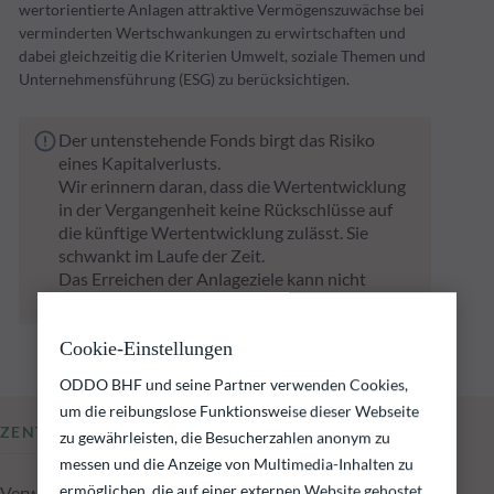
wertorientierte Anlagen attraktive Vermögenszuwächse bei
verminderten Wertschwankungen zu erwirtschaften und
dabei gleichzeitig die Kriterien Umwelt, soziale Themen und
Unternehmensführung (ESG) zu berücksichtigen.
Der untenstehende Fonds birgt das Risiko
eines Kapitalverlusts.
Wir erinnern daran, dass die Wertentwicklung
in der Vergangenheit keine Rückschlüsse auf
die künftige Wertentwicklung zulässt. Sie
schwankt im Laufe der Zeit.
Das Erreichen der Anlageziele kann nicht
garantiert werden.
Cookie-Einstellungen
ODDO BHF und seine Partner verwenden Cookies,
um die reibungslose Funktionsweise dieser Webseite
ZENTRALE KENNZAHLEN
zu gewährleisten, die Besucherzahlen anonym zu
messen und die Anzeige von Multimedia-Inhalten zu
ermöglichen, die auf einer externen Website gehostet
Verwaltetes Fondsvolumen zum 06.08.2026