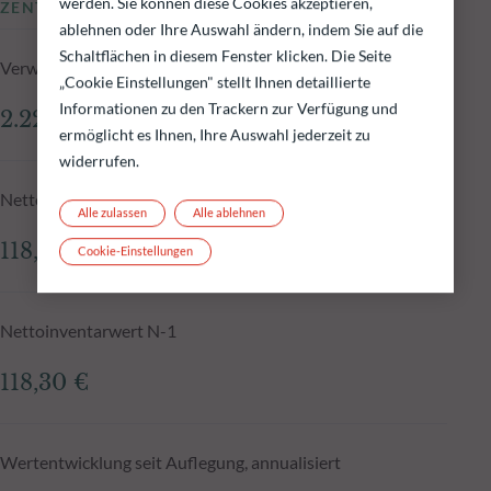
werden. Sie können diese Cookies akzeptieren,
ZENTRALE KENNZAHLEN
ablehnen oder Ihre Auswahl ändern, indem Sie auf die
Schaltflächen in diesem Fenster klicken. Die Seite
Verwaltetes Fondsvolumen zum 04.08.2026
„Cookie Einstellungen" stellt Ihnen detaillierte
Informationen zu den Trackern zur Verfügung und
2.225,85 Mio.€
ermöglicht es Ihnen, Ihre Auswahl jederzeit zu
widerrufen.
Nettoinventarwert zum 04.08.2026
Alle zulassen
Alle ablehnen
118,38 €
Cookie-Einstellungen
Nettoinventarwert N-1
118,30 €
Wertentwicklung seit Auflegung, annualisiert