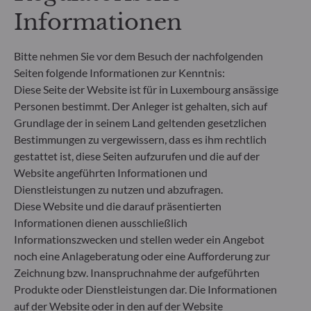
Rücknahmepreises berücksichtigt. Kosten für die
Informationen
Verwahrung von Fondsanteilen in Ihrem Depot
können die Wertentwicklung zusätzlich mindern.
Bitte nehmen Sie vor dem Besuch der nachfolgenden
**Die EU-Verordnung zur Offenlegung von
Seiten folgende Informationen zur Kenntnis:
Nachhaltigkeitsinformationen (Sustainable
Diese Seite der Website ist für in Luxembourg ansässige
Finance Disclosure Regulation, SFDR) ist ein
Personen bestimmt. Der Anleger ist gehalten, sich auf
Regelwerk der EU, das darauf abzielt, das
Grundlage der in seinem Land geltenden gesetzlichen
Nachhaltigkeitsprofil von Fonds transparent,
Bestimmungen zu vergewissern, dass es ihm rechtlich
besser vergleichbar und für Endinvestoren besser
gestattet ist, diese Seiten aufzurufen und die auf der
verständlich zu machen.
Artikel 6: Das Fondsmanagementteam
Website angeführten Informationen und
berücksichtigt bei der Anlageentscheidung keine
Dienstleistungen zu nutzen und abzufragen.
Nachhaltigkeitsrisiken oder nachteiligen
Diese Website und die darauf präsentierten
Auswirkungen von Anlageentscheidungen auf
Informationen dienen ausschließlich
Nachhaltigkeitsfaktoren.
Informationszwecken und stellen weder ein Angebot
Artikel 8: Das Fondsmanagementteam adressiert
noch eine Anlageberatung oder eine Aufforderung zur
Nachhaltigkeitsrisiken, indem es ESG-Kriterien
Zeichnung bzw. Inanspruchnahme der aufgeführten
(Umwelt und/oder Soziales und/oder Governance)
in den Anlageentscheidungsprozess einbezieht.
Produkte oder Dienstleistungen dar. Die Informationen
Artikel 9: Das Fondsmanagementteam verfolgt ein
auf der Website oder in den auf der Website