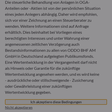
Die steuerliche Behandlung von Anlagen in OGA-
+49 (0) 69 920 50 0
Anteilen oder -Aktien ist von der persönlichen Situation
Von der Bundesanstalt für Finanzdienstleistungsaufsicht
eines jeden Anlegers abhängig. Daher wird empfohlen,
(„BaFin“) zugelassene und beaufsichtigte
Fondsverwaltungsgesellschaft
sich vor einer Zeichnung an einen Steuerberater zu
Handelsregister : HRB 11971 Amtsgericht Düsseldorf
wenden. Weitere Informationen sind auf Anfrage
erhältlich. Dies beinhaltet bei Vorliegen eines
berechtigten Interesses und unter Wahrung einer
ODDO BHF Asset Management LUX
angemessenen zeitlichen Verzögerung auch
Bestandsinformationen zu allen von ODDO BHF AM
6, rue Gabriel Lippmann
L-5365 Munsbach
GmbH in Deutschland aufgelegten Publikumsfonds.
Luxemburg
Eine Wertentwicklung in der Vergangenheit darf nicht
als Hinweis oder Garantie für die zukünftige
+352 45 76 76 245
Von der Luxemburger Commission de Surveillance du
Wertentwicklung angesehen werden, und es wird keine
Secteur Financier (CSSF) zugelassene
- ausdrückliche oder stillschweigende - Zusicherung
Fondsverwaltungsgesellschaft, Handelsregisternummer: B
oder Gewährleistung einer zukünftigen
29891
Wertentwicklung gegeben.
Ich akzeptiere diese Bedingungen
Mitteilung zu EU-Sanktionen gegen Russland
Nicht akzeptieren