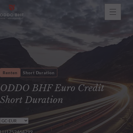
gehen
Renten
Short Duration
ODDO BHF Euro Credit
Short Duration
LU1752464799