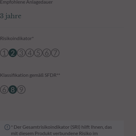
Empfohlene Anlagedauer
3 jahre
Risikoindikator*
1
2
3
4
5
6
7
Klassifikation gemäß SFDR**
6
8
9
* Der Gesamtrisikoindikator (SRI) hilft Ihnen, das
mit diesem Produkt verbundene Risiko im