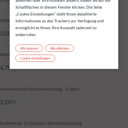
ablehnen oder Ihre Auswahl ändern, indem Sie auf die
Schaltflächen in diesem Fenster klicken. Die Seite
„Cookie Einstellungen" stellt Ihnen detaillierte
Nettoinventarwert N-1
Informationen zu den Trackern zur Verfügung und
ermöglicht es Ihnen, Ihre Auswahl jederzeit zu
133,44 €
widerrufen.
Alle zulassen
Alle ablehnen
Wertentwicklung seit Auflegung, annualisiert
Cookie-Einstellungen
4,79%
Annualisierte Wertentwicklung - 5 Jahre
2,00%
Rollierende 12-Monats-Wertentwicklung