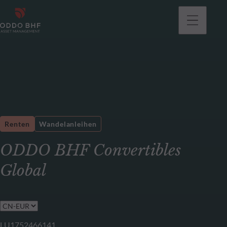
gehen
Renten
Wandelanleihen
ODDO BHF Convertibles
Global
LU1752466141