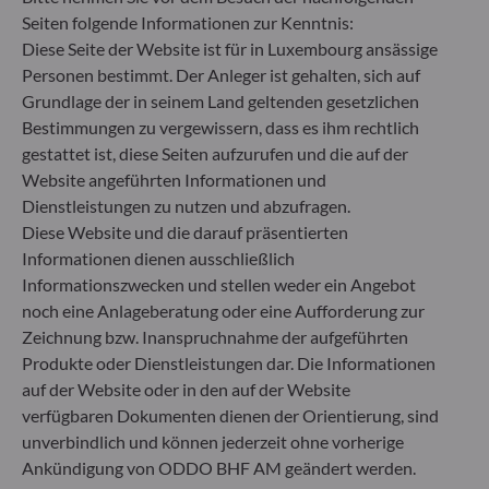
Artikel 6: Das Fondsmanagementteam
Seiten folgende Informationen zur Kenntnis:
berücksichtigt bei der Anlageentscheidung keine
Diese Seite der Website ist für in Luxembourg ansässige
Nachhaltigkeitsrisiken oder nachteiligen
Personen bestimmt. Der Anleger ist gehalten, sich auf
Auswirkungen von Anlageentscheidungen auf
Grundlage der in seinem Land geltenden gesetzlichen
Nachhaltigkeitsfaktoren.
Bestimmungen zu vergewissern, dass es ihm rechtlich
Artikel 8: Das Fondsmanagementteam adressiert
gestattet ist, diese Seiten aufzurufen und die auf der
Nachhaltigkeitsrisiken, indem es ESG-Kriterien
(Umwelt und/oder Soziales und/oder Governance)
Website angeführten Informationen und
in den Anlageentscheidungsprozess einbezieht.
Dienstleistungen zu nutzen und abzufragen.
Artikel 9: Das Fondsmanagementteam verfolgt ein
Diese Website und die darauf präsentierten
striktes nachhaltiges Anlageziel, das wesentlich zu
Informationen dienen ausschließlich
den Herausforderungen des ökologischen
Informationszwecken und stellen weder ein Angebot
Übergangs beiträgt, und adressiert
noch eine Anlageberatung oder eine Aufforderung zur
Nachhaltigkeitsrisiken durch Ratings, die vom
Zeichnung bzw. Inanspruchnahme der aufgeführten
externen ESG-Datenanbieter der
Verwaltungsgesellschaft bereitgestellt werden.
Produkte oder Dienstleistungen dar. Die Informationen
auf der Website oder in den auf der Website
verfügbaren Dokumenten dienen der Orientierung, sind
unverbindlich und können jederzeit ohne vorherige
Ankündigung von ODDO BHF AM geändert werden.