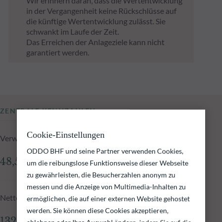
Wir erinnern daran, dass die Wertentwicklung
in der Vergangenheit keine Rückschlüsse auf
die künftige Wertentwicklung zulässt. Sie
schwankt im Laufe der Zeit.
Das Erreichen der Anlageziele kann nicht
garantiert werden.
ZENTRALE KENNZAHLEN
Cookie-Einstellungen
Verwaltetes Fondsvolumen zum 06.08.2026
ODDO BHF und seine Partner verwenden Cookies,
48,52 Mio.€
um die reibungslose Funktionsweise dieser Webseite
zu gewährleisten, die Besucherzahlen anonym zu
messen und die Anzeige von Multimedia-Inhalten zu
Nettoinventarwert zum 06.08.2026
ermöglichen, die auf einer externen Website gehostet
werden. Sie können diese Cookies akzeptieren,
132,55 €