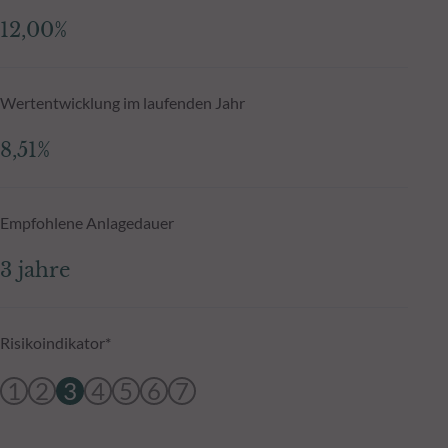
12,00%
Wertentwicklung im laufenden Jahr
8,51%
Empfohlene Anlagedauer
3 jahre
Risikoindikator*
1
2
3
4
5
6
7