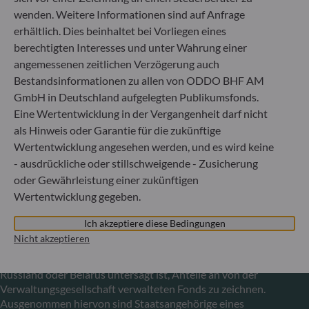
Luxemburg
wenden. Weitere Informationen sind auf Anfrage
+352 45 76 76 245
erhältlich. Dies beinhaltet bei Vorliegen eines
Von der Luxemburger Commission de Surveillance du
berechtigten Interesses und unter Wahrung einer
Secteur Financier (CSSF) zugelassene
angemessenen zeitlichen Verzögerung auch
Fondsverwaltungsgesellschaft, Handelsregisternummer: B
Bestandsinformationen zu allen von ODDO BHF AM
29891
GmbH in Deutschland aufgelegten Publikumsfonds.
Eine Wertentwicklung in der Vergangenheit darf nicht
als Hinweis oder Garantie für die zukünftige
Mitteilung zu EU-Sanktionen gegen Russland
Wertentwicklung angesehen werden, und es wird keine
In Übereinstimmung mit den von der Europäischen Union
- ausdrückliche oder stillschweigende - Zusicherung
im Zusammenhang mit der Ukraine-Krise verhängten
oder Gewährleistung einer zukünftigen
Sanktionen informieren wir Sie darüber, dass es gemäß den
Wertentwicklung gegeben.
Bestimmungen der Verordnungen (EU) Nr. 833/2014 und
(EU) Nr. 398/2022 allen russischen und belarussischen
Ich akzeptiere diese Bedingungen
Staatsangehörigen sowie allen natürlichen Personen mit
Nicht akzeptieren
Wohnsitz in Russland oder Belarus bzw. allen juristischen
Personen, Einrichtungen oder Organisationen mit Sitz in
Russland oder Belarus untersagt ist, Anteile an von der
Verwaltungsgesellschaft verwalteten Fonds zu zeichnen.
Ausgenommen hiervon sind Staatsangehörige eines