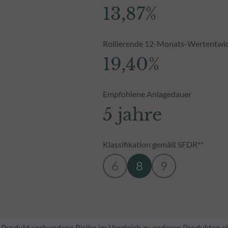
13,87%
Rollierende 12-Monats-Wertentwi
19,40%
Empfohlene Anlagedauer
5 jahre
Klassifikation gemäß SFDR**
6
8
9
em Produkt verbundene Risiko im Vergleich zu anderen Produkten ei