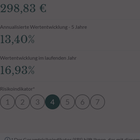
298,83 €
Annualisierte Wertentwicklung - 5 Jahre
13,40%
Wertentwicklung im laufenden Jahr
16,93%
Risikoindikator*
1
2
3
4
5
6
7
* Der Gesamtrisikoindikator (SRI) hilft Ihnen, das mit dies