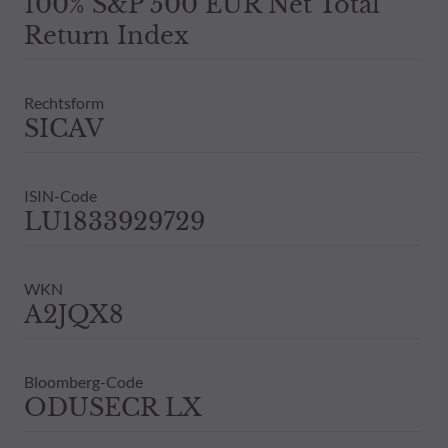
100% S&P 500 EUR Net Total
Return Index
Rechtsform
SICAV
ISIN-Code
LU1833929729
WKN
A2JQX8
Bloomberg-Code
ODUSECR LX