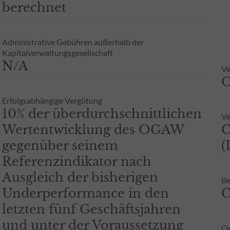
berechnet
Administrative Gebühren außerhalb der
Kapitalverwaltungsgesellschaft
N/A
Ve
Erfolgsabhängige Vergütung
10% der überdurchschnittlichen
Ve
Wertentwicklung des OGAW
C
gegenüber seinem
(
Referenzindikator nach
Ausgleich der bisherigen
Be
Underperformance in den
C
letzten fünf Geschäftsjahren
und unter der Voraussetzung
Or