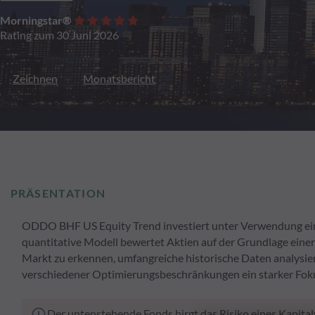
Morningstar®
Rating zum 30 Juni 2026
Zeichnen
Monatsbericht
PRÄSENTATION
ODDO BHF US Equity Trend investiert unter Verwendung eine
quantitative Modell bewertet Aktien auf der Grundlage eine
Markt zu erkennen, umfangreiche historische Daten analysie
verschiedener Optimierungsbeschränkungen ein starker Foku
Der untenstehende Fonds birgt das Risiko eines Kapital