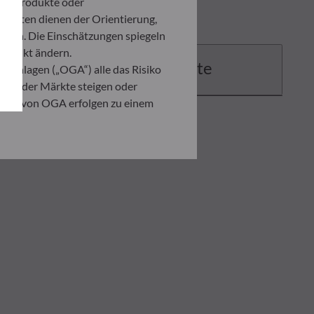
ten Produkte oder
umenten dienen der Orientierung,
den. Die Einschätzungen spiegeln
itpunkt ändern.
Dokumente
 Anlagen („OGA“) alle das Risiko
ation der Märkte steigen oder
ahmen von OGA erfolgen zu einem
. Er ist verpflichtet, das
zusehen, um sich über die Risiken,
ner Anlage, die auf der
 Anleger in jedem Fall seine
ndenen Risiken zu begegnen.
ng der vorliegenden
er in der Ausführungsanzeige und
on eines jeden Anlegers abhängig.