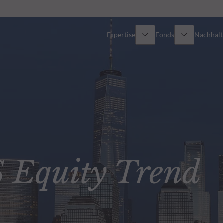
Expertise
Fonds
Nachhalti
Alle Fonds
Überblick
Fondsauswahl
Aktien
Partner-Publikumsfonds
Renten
Equity Trend
Spezial-Investmentfonds
Multi-Asset
Wie kann ich Fonds zeichnen?
Private Assets