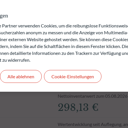
rgangenheit keine Rückschlüsse auf die künftige
.
ngen
den.
artner verwenden Cookies, um die reibungslose Funktionsweise
esucherzahlen anonym zu messen und die Anzeige von Multimedia-
einer externen Website gehostet werden. Sie können diese Cookie
ern, indem Sie auf die Schaltflächen in diesem Fenster klicken. Di
 Ihnen detaillierte Informationen zu den Trackern zur Verfügung un
t zu widerrufen.
Alle ablehnen
Cookie-Einstellungen
Nettoinventarwert zum 05.08.2026
298,13 €
Wertentwicklung seit Auflegung, an