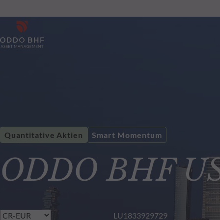
Quantitative Aktien
Smart Momentum
ODDO BHF US 
LU1833929729