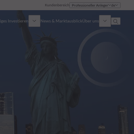
Kundenbereich
Professioneller Anleger
de
ges Investieren
News & Marktausblick
Über uns
Überblick
Identität
Ansatz
Führungsteam
Publikationen
Vertriebsteam
Standorte
Kontakt