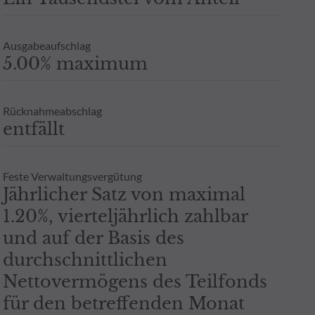
Zeichnung an einen Steuerberater zu wenden. Weitere Informatione
berechtigten Interesses und unter Wahrung einer angemessenen zei
 ODDO BHF AM GmbH in Deutschland aufgelegten Publikumsfonds.
Ausgabeaufschlag
oder Garantie für die zukünftige Wertentwicklung angesehen werde
5.00% maximum
- Zusicherung oder Gewährleistung einer zukünftigen Wertentwic
Rücknahmeabschlag
entfällt
Feste Verwaltungsvergütung
Jährlicher Satz von maximal
1.20%, vierteljährlich zahlbar
und auf der Basis des
durchschnittlichen
Nettovermögens des Teilfonds
für den betreffenden Monat