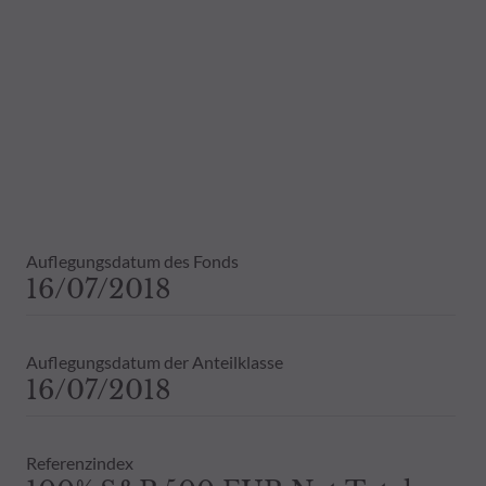
Daher wird empfohlen, sich vor einer 
Dies beinhaltet bei Vorliegen eines 
Bestandsinformationen zu allen von
Vergangenheit darf nicht als Hinweis 
ausdrückliche oder stillschweigende 
Auflegungsdatum des Fonds
16/07/2018
Auflegungsdatum der Anteilklasse
16/07/2018
Referenzindex