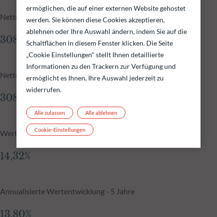
ermöglichen, die auf einer externen Website gehostet
Nettoinventarwert zum 05.08.2026
werden. Sie können diese Cookies akzeptieren,
ablehnen oder Ihre Auswahl ändern, indem Sie auf die
308,08 €
Schaltflächen in diesem Fenster klicken. Die Seite
„Cookie Einstellungen" stellt Ihnen detaillierte
Informationen zu den Trackern zur Verfügung und
Nettoinventarwert N-1
ermöglicht es Ihnen, Ihre Auswahl jederzeit zu
widerrufen.
308,81 €
Alle zulassen
Alle ablehnen
Cookie-Einstellungen
Wertentwicklung seit Auflegung, annualisiert
14,32%
Annualisierte Wertentwicklung - 5 Jahre
13,80%