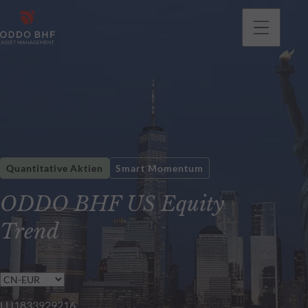
gehen
Quantitative Aktien
Smart Momentum
ODDO BHF US Equity
Trend
LU1833929216