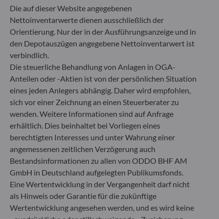
ODDO BHF Asset Management LUX
Die auf dieser Website angegebenen
Nettoinventarwerte dienen ausschließlich der
6, rue Gabriel Lippmann
Orientierung. Nur der in der Ausführungsanzeige und in
L-5365 Munsbach
den Depotauszügen angegebene Nettoinventarwert ist
Luxemburg
verbindlich.
+352 45 76 76 245
Die steuerliche Behandlung von Anlagen in OGA-
Von der Luxemburger Commission de Surveillance du
Anteilen oder -Aktien ist von der persönlichen Situation
Secteur Financier (CSSF) zugelassene
eines jeden Anlegers abhängig. Daher wird empfohlen,
Fondsverwaltungsgesellschaft, Handelsregisternummer: B
sich vor einer Zeichnung an einen Steuerberater zu
29891
wenden. Weitere Informationen sind auf Anfrage
erhältlich. Dies beinhaltet bei Vorliegen eines
Mitteilung zu EU-Sanktionen gegen Russland
berechtigten Interesses und unter Wahrung einer
angemessenen zeitlichen Verzögerung auch
In Übereinstimmung mit den von der Europäischen Union
Bestandsinformationen zu allen von ODDO BHF AM
im Zusammenhang mit der Ukraine-Krise verhängten
GmbH in Deutschland aufgelegten Publikumsfonds.
Sanktionen informieren wir Sie darüber, dass es gemäß den
Bestimmungen der Verordnungen (EU) Nr. 833/2014 und
Eine Wertentwicklung in der Vergangenheit darf nicht
(EU) Nr. 398/2022 allen russischen und belarussischen
als Hinweis oder Garantie für die zukünftige
Staatsangehörigen sowie allen natürlichen Personen mit
Wertentwicklung angesehen werden, und es wird keine
Wohnsitz in Russland oder Belarus bzw. allen juristischen