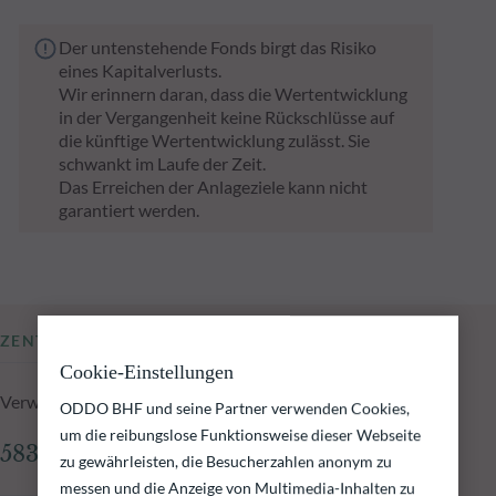
Der untenstehende Fonds birgt das Risiko
eines Kapitalverlusts.
Wir erinnern daran, dass die Wertentwicklung
in der Vergangenheit keine Rückschlüsse auf
die künftige Wertentwicklung zulässt. Sie
schwankt im Laufe der Zeit.
Das Erreichen der Anlageziele kann nicht
garantiert werden.
ZENTRALE KENNZAHLEN
Cookie-Einstellungen
Verwaltetes Fondsvolumen zum 05.08.2026
ODDO BHF und seine Partner verwenden Cookies,
um die reibungslose Funktionsweise dieser Webseite
583,24 Mio.€
zu gewährleisten, die Besucherzahlen anonym zu
messen und die Anzeige von Multimedia-Inhalten zu