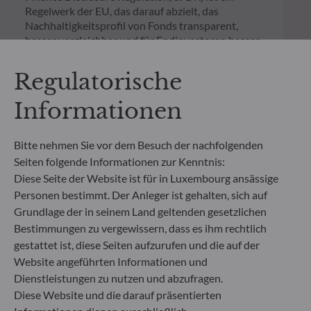
Regelwerk der EU, das darauf abzielt, das
Nachhaltigkeitsprofil von Fonds transparent,
besser vergleichbar und für Endinvestoren besser
verständlich zu machen.
Artikel 6: Das Fondsmanagementteam
Regulatorische
berücksichtigt bei der Anlageentscheidung keine
Nachhaltigkeitsrisiken oder nachteiligen
Informationen
Auswirkungen von Anlageentscheidungen auf
Nachhaltigkeitsfaktoren.
Artikel 8: Das Fondsmanagementteam adressiert
Bitte nehmen Sie vor dem Besuch der nachfolgenden
Nachhaltigkeitsrisiken, indem es ESG-Kriterien
Seiten folgende Informationen zur Kenntnis:
(Umwelt und/oder Soziales und/oder Governance)
Diese Seite der Website ist für in Luxembourg ansässige
in den Anlageentscheidungsprozess einbezieht.
Personen bestimmt. Der Anleger ist gehalten, sich auf
Artikel 9: Das Fondsmanagementteam verfolgt ein
Grundlage der in seinem Land geltenden gesetzlichen
striktes nachhaltiges Anlageziel, das wesentlich zu
Bestimmungen zu vergewissern, dass es ihm rechtlich
den Herausforderungen des ökologischen
Übergangs beiträgt, und adressiert
gestattet ist, diese Seiten aufzurufen und die auf der
Nachhaltigkeitsrisiken durch Ratings, die vom
Website angeführten Informationen und
externen ESG-Datenanbieter der
Dienstleistungen zu nutzen und abzufragen.
Verwaltungsgesellschaft bereitgestellt werden.
Diese Website und die darauf präsentierten