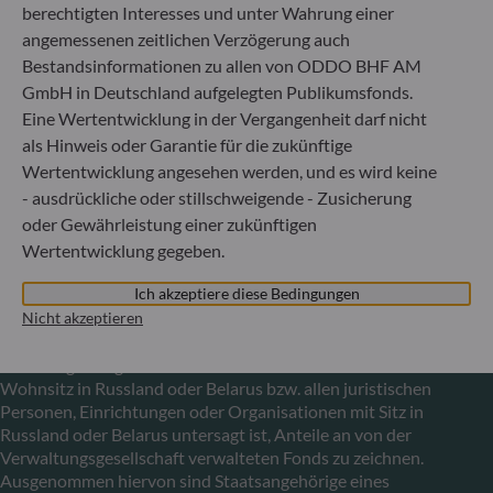
Luxemburg
berechtigten Interesses und unter Wahrung einer
angemessenen zeitlichen Verzögerung auch
+352 45 76 76 245
Bestandsinformationen zu allen von ODDO BHF AM
Von der Luxemburger Commission de Surveillance du
Secteur Financier (CSSF) zugelassene
GmbH in Deutschland aufgelegten Publikumsfonds.
Fondsverwaltungsgesellschaft, Handelsregisternummer: B
Eine Wertentwicklung in der Vergangenheit darf nicht
29891
als Hinweis oder Garantie für die zukünftige
Wertentwicklung angesehen werden, und es wird keine
- ausdrückliche oder stillschweigende - Zusicherung
Mitteilung zu EU-Sanktionen gegen Russland
oder Gewährleistung einer zukünftigen
In Übereinstimmung mit den von der Europäischen Union
Wertentwicklung gegeben.
im Zusammenhang mit der Ukraine-Krise verhängten
Ich akzeptiere diese Bedingungen
Sanktionen informieren wir Sie darüber, dass es gemäß den
Bestimmungen der Verordnungen (EU) Nr. 833/2014 und
Nicht akzeptieren
(EU) Nr. 398/2022 allen russischen und belarussischen
Staatsangehörigen sowie allen natürlichen Personen mit
Wohnsitz in Russland oder Belarus bzw. allen juristischen
Personen, Einrichtungen oder Organisationen mit Sitz in
Russland oder Belarus untersagt ist, Anteile an von der
Verwaltungsgesellschaft verwalteten Fonds zu zeichnen.
Ausgenommen hiervon sind Staatsangehörige eines