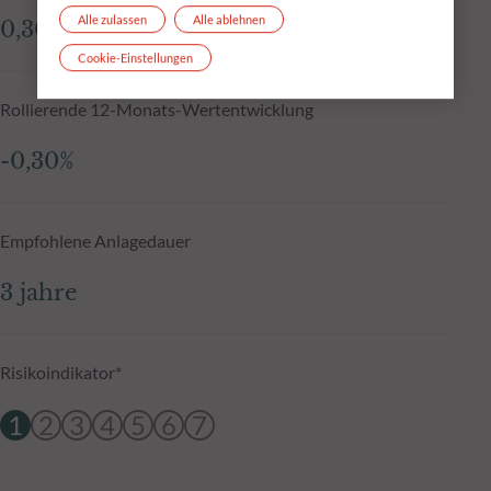
Alle zulassen
Alle ablehnen
0,30%
Cookie-Einstellungen
Rollierende 12-Monats-Wertentwicklung
-0,30%
Empfohlene Anlagedauer
3 jahre
Risikoindikator*
1
2
3
4
5
6
7