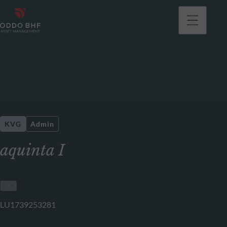
gehen
KVG
Admin
aquinta I
LU1739253281