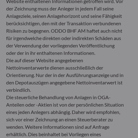
ODDO BHF Asset Management GmbH
Website enthaltenen Informationen getroffen wird. Vor
der Zeichnung muss der Anleger in jedem Fall seine
Herzogstraße 15
Anlageziele, seinen Anlagehorizont und seine Fähigkeit
40217 Düsseldorf
berücksichtigen, den mit der Transaktion verbundenen
Deutschland
Risiken zu begegnen. ODDO BHF AM haftet auch nicht
+49 (0) 211 239 24 01
für irgendwelche direkten oder indirekten Schäden aus
der Verwendung der vorliegenden Veröffentlichung
Gallusanlage 8
oder der in ihr enthaltenen Informationen.
60329 Frankfurt am Main
Die auf dieser Website angegebenen
Deutschland
Nettoinventarwerte dienen ausschließlich der
+49 (0) 69 920 50 0
Orientierung. Nur der in der Ausführungsanzeige und in
Von der Bundesanstalt für Finanzdienstleistungsaufsicht
den Depotauszügen angegebene Nettoinventarwert ist
(„BaFin“) zugelassene und beaufsichtigte
verbindlich.
Fondsverwaltungsgesellschaft
Handelsregister : HRB 11971 Amtsgericht Düsseldorf
Die steuerliche Behandlung von Anlagen in OGA-
Anteilen oder -Aktien ist von der persönlichen Situation
eines jeden Anlegers abhängig. Daher wird empfohlen,
ODDO BHF Asset Management LUX
sich vor einer Zeichnung an einen Steuerberater zu
wenden. Weitere Informationen sind auf Anfrage
6, rue Gabriel Lippmann
erhältlich. Dies beinhaltet bei Vorliegen eines
L-5365 Munsbach