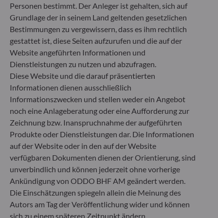
Personen bestimmt. Der Anleger ist gehalten, sich auf
Artikel 6: Das Fondsmanagementteam
berücksichtigt bei der Anlageentscheidung keine
Grundlage der in seinem Land geltenden gesetzlichen
Nachhaltigkeitsrisiken oder nachteiligen
Bestimmungen zu vergewissern, dass es ihm rechtlich
Auswirkungen von Anlageentscheidungen auf
gestattet ist, diese Seiten aufzurufen und die auf der
Nachhaltigkeitsfaktoren.
Website angeführten Informationen und
Artikel 8: Das Fondsmanagementteam adressiert
Dienstleistungen zu nutzen und abzufragen.
Nachhaltigkeitsrisiken, indem es ESG-Kriterien
Diese Website und die darauf präsentierten
(Umwelt und/oder Soziales und/oder Governance)
Informationen dienen ausschließlich
in den Anlageentscheidungsprozess einbezieht.
Artikel 9: Das Fondsmanagementteam verfolgt ein
Informationszwecken und stellen weder ein Angebot
striktes nachhaltiges Anlageziel, das wesentlich zu
noch eine Anlageberatung oder eine Aufforderung zur
den Herausforderungen des ökologischen
Zeichnung bzw. Inanspruchnahme der aufgeführten
Übergangs beiträgt, und adressiert
Produkte oder Dienstleistungen dar. Die Informationen
Nachhaltigkeitsrisiken durch Ratings, die vom
auf der Website oder in den auf der Website
externen ESG-Datenanbieter der
verfügbaren Dokumenten dienen der Orientierung, sind
Verwaltungsgesellschaft bereitgestellt werden.
unverbindlich und können jederzeit ohne vorherige
Ankündigung von ODDO BHF AM geändert werden.
Die Einschätzungen spiegeln allein die Meinung des
Autors am Tag der Veröffentlichung wider und können
sich zu einem späteren Zeitpunkt ändern.