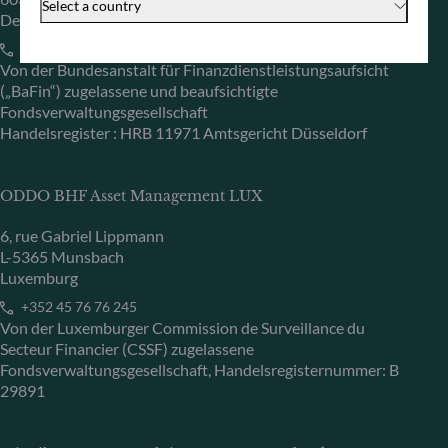
Select a country
Deutschland
+49 (0) 69 920 50 0
Von der Bundesanstalt für Finanzdienstleistungsaufsicht
(„BaFin“) zugelassene und beaufsichtigte
Fondsverwaltungsgesellschaft
Handelsregister : HRB 11971 Amtsgericht Düsseldorf
ODDO BHF Asset Management LUX
6, rue Gabriel Lippmann
L-5365 Munsbach
Luxemburg
+352 45 76 76 245
Von der Luxemburger Commission de Surveillance du
Secteur Financier (CSSF) zugelassene
Fondsverwaltungsgesellschaft, Handelsregisternummer: B
29891