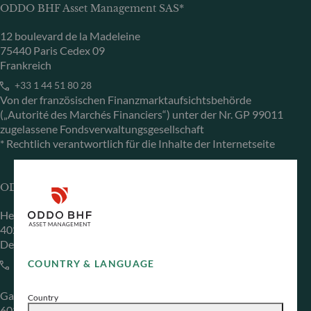
ODDO BHF Asset Management SAS*
12 boulevard de la Madeleine
75440 Paris Cedex 09
Frankreich
+33 1 44 51 80 28
Von der französischen Finanzmarktaufsichtsbehörde
(„Autorité des Marchés Financiers“) unter der Nr. GP 99011
zugelassene Fondsverwaltungsgesellschaft
* Rechtlich verantwortlich für die Inhalte der Internetseite
ODDO BHF Asset Management GmbH
Herzogstraße 15
40217 Düsseldorf
Deutschland
COUNTRY & LANGUAGE
+49 (0) 211 239 24 01
Gallusanlage 8
Country
60329 Frankfurt am Main