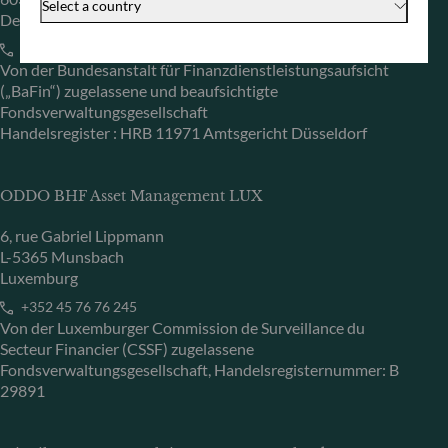
Select a country
Deutschland
+49 (0) 69 920 50 0
Von der Bundesanstalt für Finanzdienstleistungsaufsicht
(„BaFin“) zugelassene und beaufsichtigte
Fondsverwaltungsgesellschaft
Handelsregister : HRB 11971 Amtsgericht Düsseldorf
ODDO BHF Asset Management LUX
6, rue Gabriel Lippmann
L-5365 Munsbach
Luxemburg
+352 45 76 76 245
Von der Luxemburger Commission de Surveillance du
Secteur Financier (CSSF) zugelassene
Fondsverwaltungsgesellschaft, Handelsregisternummer: B
29891