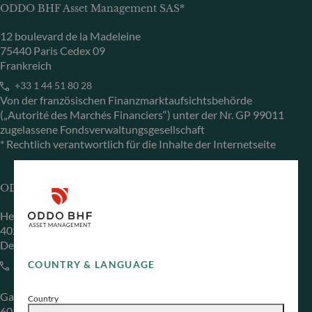
ODDO BHF Asset Management SAS*
12 boulevard de la Madeleine
75440 Paris Cedex 09
Frankreich
+33 1 44 51 80 28
Von der französischen Finanzmarktaufsichtsbehörde
(„Autorité des Marchés Financiers“) unter der Nr. GP 99011
zugelassene Fondsverwaltungsgesellschaft
* Rechtlich verantwortlich für die Inhalte der Internetseite
ODDO BHF Asset Management GmbH
Herzogstraße 15
40217 Düsseldorf
Deutschland
COUNTRY & LANGUAGE
+49 (0) 211 239 24 01
Gallusanlage 8
Country
60329 Frankfurt am Main