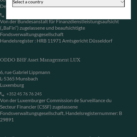
Select a country
Deutschland
+49 (0) 69 920 50 0
Von der Bundesanstalt für Finanzdienstleistungsaufsicht
(„BaFin“) zugelassene und beaufsichtigte
Fondsverwaltungsgesellschaft
Handelsregister : HRB 11971 Amtsgericht Düsseldorf
ODDO BHF Asset Management LUX
6, rue Gabriel Lippmann
L-5365 Munsbach
Luxemburg
+352 45 76 76 245
Von der Luxemburger Commission de Surveillance du
Secteur Financier (CSSF) zugelassene
Fondsverwaltungsgesellschaft, Handelsregisternummer: B
29891