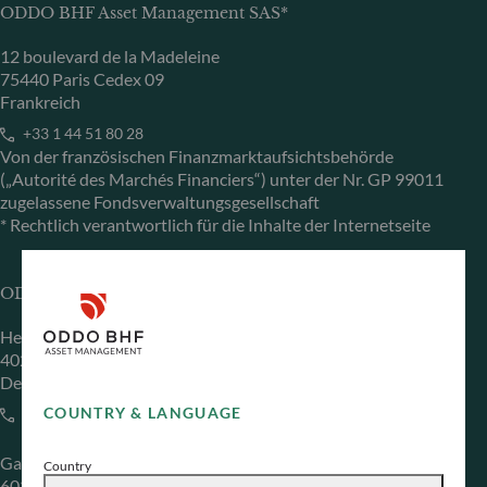
ODDO BHF Asset Management SAS*
12 boulevard de la Madeleine
75440 Paris Cedex 09
Frankreich
+33 1 44 51 80 28
Von der französischen Finanzmarktaufsichtsbehörde
(„Autorité des Marchés Financiers“) unter der Nr. GP 99011
zugelassene Fondsverwaltungsgesellschaft
* Rechtlich verantwortlich für die Inhalte der Internetseite
ODDO BHF Asset Management GmbH
Herzogstraße 15
40217 Düsseldorf
Deutschland
COUNTRY & LANGUAGE
+49 (0) 211 239 24 01
Gallusanlage 8
Country
60329 Frankfurt am Main