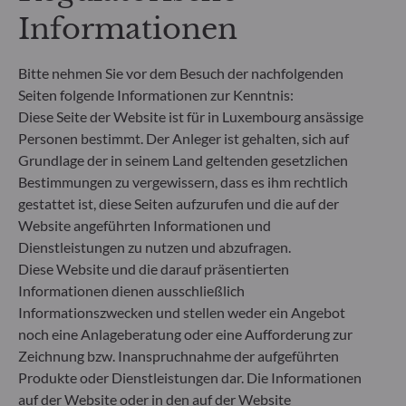
Rücknahmepreises berücksichtigt. Kosten für die
Informationen
Verwahrung von Fondsanteilen in Ihrem Depot
können die Wertentwicklung zusätzlich mindern.
Bitte nehmen Sie vor dem Besuch der nachfolgenden
**Die EU-Verordnung zur Offenlegung von
Seiten folgende Informationen zur Kenntnis:
Nachhaltigkeitsinformationen (Sustainable
Diese Seite der Website ist für in Luxembourg ansässige
Finance Disclosure Regulation, SFDR) ist ein
Personen bestimmt. Der Anleger ist gehalten, sich auf
Regelwerk der EU, das darauf abzielt, das
Grundlage der in seinem Land geltenden gesetzlichen
Nachhaltigkeitsprofil von Fonds transparent,
Bestimmungen zu vergewissern, dass es ihm rechtlich
besser vergleichbar und für Endinvestoren besser
gestattet ist, diese Seiten aufzurufen und die auf der
verständlich zu machen.
Artikel 6: Das Fondsmanagementteam
Website angeführten Informationen und
berücksichtigt bei der Anlageentscheidung keine
Dienstleistungen zu nutzen und abzufragen.
Nachhaltigkeitsrisiken oder nachteiligen
Diese Website und die darauf präsentierten
Auswirkungen von Anlageentscheidungen auf
Informationen dienen ausschließlich
Nachhaltigkeitsfaktoren.
Informationszwecken und stellen weder ein Angebot
Artikel 8: Das Fondsmanagementteam adressiert
noch eine Anlageberatung oder eine Aufforderung zur
Nachhaltigkeitsrisiken, indem es ESG-Kriterien
Zeichnung bzw. Inanspruchnahme der aufgeführten
(Umwelt und/oder Soziales und/oder Governance)
in den Anlageentscheidungsprozess einbezieht.
Produkte oder Dienstleistungen dar. Die Informationen
Artikel 9: Das Fondsmanagementteam verfolgt ein
auf der Website oder in den auf der Website