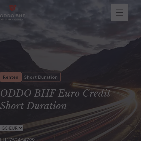
gehen
Renten
Short Duration
ODDO BHF Euro Credit
Short Duration
LU1752464799