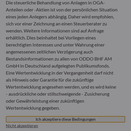
Die steuerliche Behandlung von Anlagen in OGA-
+49 (0) 69 920 50 0
Anteilen oder -Aktien ist von der persönlichen Situation
Von der Bundesanstalt für Finanzdienstleistungsaufsicht
eines jeden Anlegers abhängig. Daher wird empfohlen,
(„BaFin“) zugelassene und beaufsichtigte
Fondsverwaltungsgesellschaft
sich vor einer Zeichnung an einen Steuerberater zu
Handelsregister : HRB 11971 Amtsgericht Düsseldorf
wenden. Weitere Informationen sind auf Anfrage
erhältlich. Dies beinhaltet bei Vorliegen eines
berechtigten Interesses und unter Wahrung einer
ODDO BHF Asset Management LUX
angemessenen zeitlichen Verzögerung auch
Bestandsinformationen zu allen von ODDO BHF AM
6, rue Gabriel Lippmann
L-5365 Munsbach
GmbH in Deutschland aufgelegten Publikumsfonds.
Luxemburg
Eine Wertentwicklung in der Vergangenheit darf nicht
als Hinweis oder Garantie für die zukünftige
+352 45 76 76 245
Von der Luxemburger Commission de Surveillance du
Wertentwicklung angesehen werden, und es wird keine
Secteur Financier (CSSF) zugelassene
- ausdrückliche oder stillschweigende - Zusicherung
Fondsverwaltungsgesellschaft, Handelsregisternummer: B
oder Gewährleistung einer zukünftigen
29891
Wertentwicklung gegeben.
Ich akzeptiere diese Bedingungen
Mitteilung zu EU-Sanktionen gegen Russland
Nicht akzeptieren