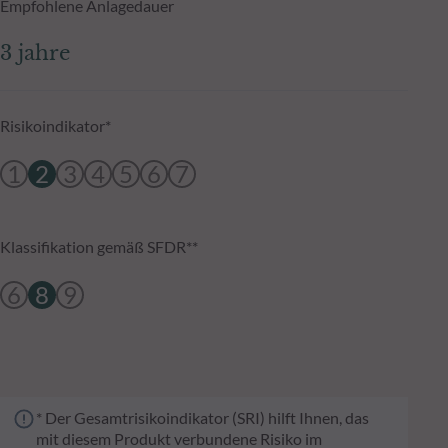
Empfohlene Anlagedauer
3 jahre
Risikoindikator*
1
2
3
4
5
6
7
Klassifikation gemäß SFDR**
6
8
9
* Der Gesamtrisikoindikator (SRI) hilft Ihnen, das
mit diesem Produkt verbundene Risiko im