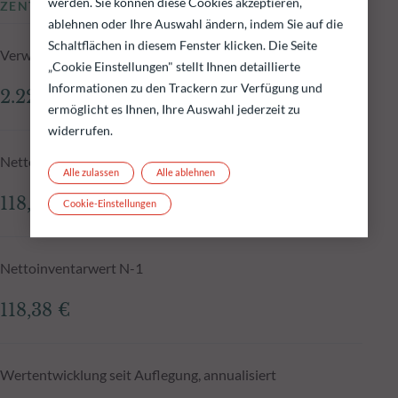
werden. Sie können diese Cookies akzeptieren,
ZENTRALE KENNZAHLEN
ablehnen oder Ihre Auswahl ändern, indem Sie auf die
Schaltflächen in diesem Fenster klicken. Die Seite
Verwaltetes Fondsvolumen zum 05.08.2026
„Cookie Einstellungen" stellt Ihnen detaillierte
Informationen zu den Trackern zur Verfügung und
2.229,15 Mio.€
ermöglicht es Ihnen, Ihre Auswahl jederzeit zu
widerrufen.
Nettoinventarwert zum 05.08.2026
Alle zulassen
Alle ablehnen
118,41 €
Cookie-Einstellungen
Nettoinventarwert N-1
118,38 €
Wertentwicklung seit Auflegung, annualisiert