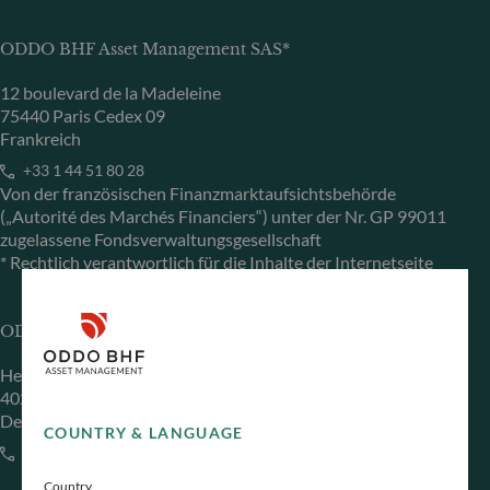
ODDO BHF Asset Management SAS*
12 boulevard de la Madeleine
75440 Paris Cedex 09
Frankreich
+33 1 44 51 80 28
Von der französischen Finanzmarktaufsichtsbehörde
(„Autorité des Marchés Financiers“) unter der Nr. GP 99011
zugelassene Fondsverwaltungsgesellschaft
* Rechtlich verantwortlich für die Inhalte der Internetseite
ODDO BHF Asset Management GmbH
Herzogstraße 15
40217 Düsseldorf
Deutschland
COUNTRY & LANGUAGE
+49 (0) 211 239 24 01
Country