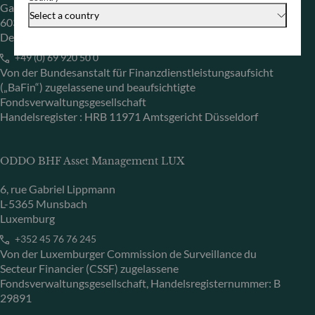
Gallusanlage 8
Select a country
60329 Frankfurt am Main
Deutschland
+49 (0) 69 920 50 0
Von der Bundesanstalt für Finanzdienstleistungsaufsicht
(„BaFin“) zugelassene und beaufsichtigte
Fondsverwaltungsgesellschaft
Handelsregister : HRB 11971 Amtsgericht Düsseldorf
ODDO BHF Asset Management LUX
6, rue Gabriel Lippmann
L-5365 Munsbach
Luxemburg
+352 45 76 76 245
Von der Luxemburger Commission de Surveillance du
Secteur Financier (CSSF) zugelassene
Fondsverwaltungsgesellschaft, Handelsregisternummer: B
29891