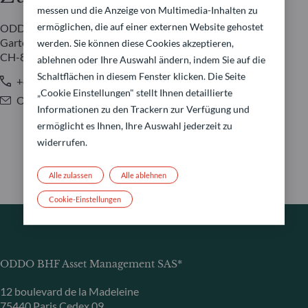
messen und die Anzeige von Multimedia-Inhalten zu
ermöglichen, die auf einer externen Website gehostet
ODDO BHF Switzerland
Gartenstrasse 14
werden. Sie können diese Cookies akzeptieren,
CH-8002 Zürich
ablehnen oder Ihre Auswahl ändern, indem Sie auf die
Schaltflächen in diesem Fenster klicken. Die Seite
+41 44 209 7510
„Cookie Einstellungen" stellt Ihnen detaillierte
OBAM.Switzerland@oddo-bhf.com
Informationen zu den Trackern zur Verfügung und
ermöglicht es Ihnen, Ihre Auswahl jederzeit zu
widerrufen.
Alle zulassen
Alle ablehnen
Cookie-Einstellungen
ODDO BHF Asset Management SAS*
12 boulevard de la Madeleine
75440 Paris Cedex 09