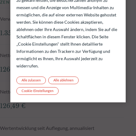
zu gewährleisten, die Besucherzahlen anonym zu
ZENTRALE KENNZAHLEN
messen und die Anzeige von Multimedia-Inhalten zu
ermöglichen, die auf einer externen Website gehostet
Verwaltetes Fondsvolumen zum 06.08.2026
werden. Sie können diese Cookies akzeptieren,
ablehnen oder Ihre Auswahl ändern, indem Sie auf die
1.350,11 Mio.€
Schaltflächen in diesem Fenster klicken. Die Seite
„Cookie Einstellungen" stellt Ihnen detaillierte
Informationen zu den Trackern zur Verfügung und
Nettoinventarwert zum 06.08.2026
ermöglicht es Ihnen, Ihre Auswahl jederzeit zu
widerrufen.
126,36 €
Alle zulassen
Alle ablehnen
Cookie-Einstellungen
Nettoinventarwert N-1
126,49 €
Wertentwicklung seit Auflegung, annualisiert