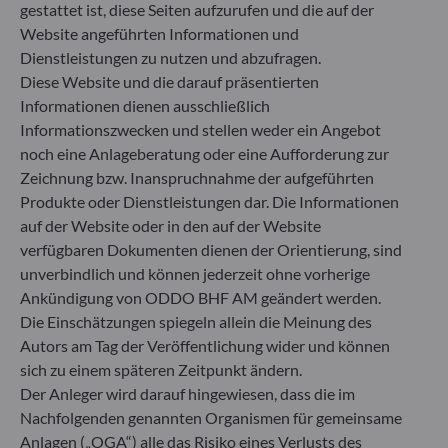
striktes nachhaltiges Anlageziel, das wesentlich zu
gestattet ist, diese Seiten aufzurufen und die auf der
den Herausforderungen des ökologischen
Website angeführten Informationen und
Übergangs beiträgt, und adressiert
Dienstleistungen zu nutzen und abzufragen.
Nachhaltigkeitsrisiken durch Ratings, die vom
Diese Website und die darauf präsentierten
externen ESG-Datenanbieter der
Informationen dienen ausschließlich
Verwaltungsgesellschaft bereitgestellt werden.
Informationszwecken und stellen weder ein Angebot
noch eine Anlageberatung oder eine Aufforderung zur
Zeichnung bzw. Inanspruchnahme der aufgeführten
Produkte oder Dienstleistungen dar. Die Informationen
auf der Website oder in den auf der Website
verfügbaren Dokumenten dienen der Orientierung, sind
unverbindlich und können jederzeit ohne vorherige
Ankündigung von ODDO BHF AM geändert werden.
Die Einschätzungen spiegeln allein die Meinung des
Autors am Tag der Veröffentlichung wider und können
sich zu einem späteren Zeitpunkt ändern.
Der Anleger wird darauf hingewiesen, dass die im
Nachfolgenden genannten Organismen für gemeinsame
ODDO BHF Asset Management SAS*
Anlagen („OGA“) alle das Risiko eines Verlusts des