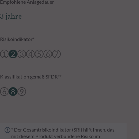
Empfohlene Anlagedauer
3 jahre
Risikoindikator*
1
2
3
4
5
6
7
Klassifikation gemäß SFDR**
6
8
9
* Der Gesamtrisikoindikator (SRI) hilft Ihnen, das
mit diesem Produkt verbundene Risiko im