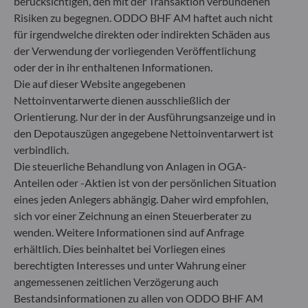
berücksichtigen, den mit der Transaktion verbundenen
+49 (0) 69 920 50 0
Risiken zu begegnen. ODDO BHF AM haftet auch nicht
Von der Bundesanstalt für Finanzdienstleistungsaufsicht
für irgendwelche direkten oder indirekten Schäden aus
(„BaFin“) zugelassene und beaufsichtigte
der Verwendung der vorliegenden Veröffentlichung
Fondsverwaltungsgesellschaft
oder der in ihr enthaltenen Informationen.
Handelsregister : HRB 11971 Amtsgericht Düsseldorf
Die auf dieser Website angegebenen
Nettoinventarwerte dienen ausschließlich der
ODDO BHF Asset Management LUX
Orientierung. Nur der in der Ausführungsanzeige und in
den Depotauszügen angegebene Nettoinventarwert ist
6, rue Gabriel Lippmann
verbindlich.
L-5365 Munsbach
Die steuerliche Behandlung von Anlagen in OGA-
Luxemburg
Anteilen oder -Aktien ist von der persönlichen Situation
+352 45 76 76 245
eines jeden Anlegers abhängig. Daher wird empfohlen,
Von der Luxemburger Commission de Surveillance du
sich vor einer Zeichnung an einen Steuerberater zu
Secteur Financier (CSSF) zugelassene
Fondsverwaltungsgesellschaft, Handelsregisternummer: B
wenden. Weitere Informationen sind auf Anfrage
29891
erhältlich. Dies beinhaltet bei Vorliegen eines
berechtigten Interesses und unter Wahrung einer
angemessenen zeitlichen Verzögerung auch
Mitteilung zu EU-Sanktionen gegen Russland
Bestandsinformationen zu allen von ODDO BHF AM