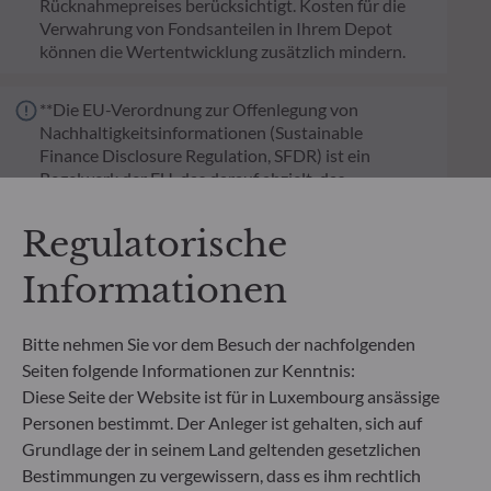
Rücknahmepreises berücksichtigt. Kosten für die
Verwahrung von Fondsanteilen in Ihrem Depot
können die Wertentwicklung zusätzlich mindern.
**Die EU-Verordnung zur Offenlegung von
Nachhaltigkeitsinformationen (Sustainable
Finance Disclosure Regulation, SFDR) ist ein
Regelwerk der EU, das darauf abzielt, das
Nachhaltigkeitsprofil von Fonds transparent,
besser vergleichbar und für Endinvestoren besser
Regulatorische
verständlich zu machen.
Artikel 6: Das Fondsmanagementteam
Informationen
berücksichtigt bei der Anlageentscheidung keine
Nachhaltigkeitsrisiken oder nachteiligen
Auswirkungen von Anlageentscheidungen auf
Bitte nehmen Sie vor dem Besuch der nachfolgenden
Nachhaltigkeitsfaktoren.
Seiten folgende Informationen zur Kenntnis:
Artikel 8: Das Fondsmanagementteam adressiert
Diese Seite der Website ist für in Luxembourg ansässige
Nachhaltigkeitsrisiken, indem es ESG-Kriterien
Personen bestimmt. Der Anleger ist gehalten, sich auf
(Umwelt und/oder Soziales und/oder Governance)
Grundlage der in seinem Land geltenden gesetzlichen
in den Anlageentscheidungsprozess einbezieht.
Bestimmungen zu vergewissern, dass es ihm rechtlich
Artikel 9: Das Fondsmanagementteam verfolgt ein