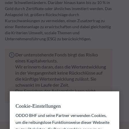
oder Schwellenländern. Darüber hinaus kann bis zu 10 % in
Gold durch Zertifkate oder ähnliches investiert werden. Das
Anlageziel ist, größere Rückschläge durch
Kursschwankungen zu vermeiden, einen Zusatzertrag zu
einer Rentenanlage zu erwirtschaften und dabei gleichzeitig
die Kriterien Umwelt, soziale Themen und
Unternehmensführung (ESG) zu berücksichtigen.
Der untenstehende Fonds birgt das Risiko
eines Kapitalverlusts.
Wir erinnern daran, dass die Wertentwicklung
in der Vergangenheit keine Rückschlüsse auf
die künftige Wertentwicklung zulässt. Sie
schwankt im Laufe der Zeit.
Das Erreichen der Anlageziele kann nicht
garantiert werden.
Cookie-Einstellungen
ODDO BHF und seine Partner verwenden Cookies,
um die reibungslose Funktionsweise dieser Webseite