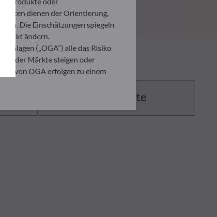
ten Produkte oder
umenten dienen der Orientierung,
den. Die Einschätzungen spiegeln
itpunkt ändern.
 Anlagen („OGA“) alle das Risiko
ation der Märkte steigen oder
ahmen von OGA erfolgen zu einem
Dokumente
. Er ist verpflichtet, das
zusehen, um sich über die Risiken,
ner Anlage, die auf der
 Anleger in jedem Fall seine
ndenen Risiken zu begegnen.
ng der vorliegenden
er in der Ausführungsanzeige und
on eines jeden Anlegers abhängig.