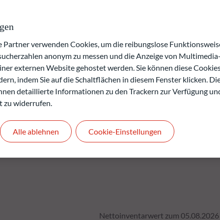
 ein entsprechendes internes Ratings der
ngen
artner verwenden Cookies, um die reibungslose Funktionsweise
verlusts.
esucherzahlen anonym zu messen und die Anzeige von Multimedia-
rgangenheit keine Rückschlüsse auf die künftige
einer externen Website gehostet werden. Sie können diese Cookie
.
ern, indem Sie auf die Schaltflächen in diesem Fenster klicken. Di
den.
 Ihnen detaillierte Informationen zu den Trackern zur Verfügung un
t zu widerrufen.
Alle ablehnen
Cookie-Einstellungen
Nettoinventarwert zum 05.08.2026