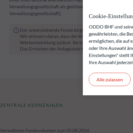
Verwaltungsgesellschaft als gleichwertig erachtet wird, oder
Verwaltungsgesellschaft).
Cookie-Einstellu
ODDO BHF und seine P
Der untenstehende Fonds birgt das Risiko eines Kapital
gewährleisten, die B
Wir erinnern daran, dass die Wertentwicklung in der Ve
ermöglichen, die auf 
Wertentwicklung zulässt. Sie schwankt im Laufe der Zeit
oder Ihre Auswahl änd
Das Erreichen der Anlageziele kann nicht garantiert wer
Einstellungen" stellt
Ihre Auswahl jederzei
Alle zulassen
ZENTRALE KENNZAHLEN
Verwaltetes Fondsvolumen zum 05.08.2026