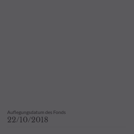
Daher wird empfohlen, sich vor einer 
Dies beinhaltet bei Vorliegen eines 
Bestandsinformationen zu allen von
Vergangenheit darf nicht als Hinweis 
ausdrückliche oder stillschweigende 
Auflegungsdatum des Fonds
22/10/2018