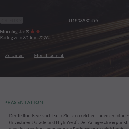
LU1833930495
Morningstar®
Rating zum 30 Juni 2026
Zeichnen
Monatsbericht
PRÄSENTATION
Der Teilfonds versucht sein Ziel zu erreichen, indem er mind
(Investment Grade und High Yield). Der Anlageschwerpunkt li
einer international anerkannten Ratingagentur wie Moody's o