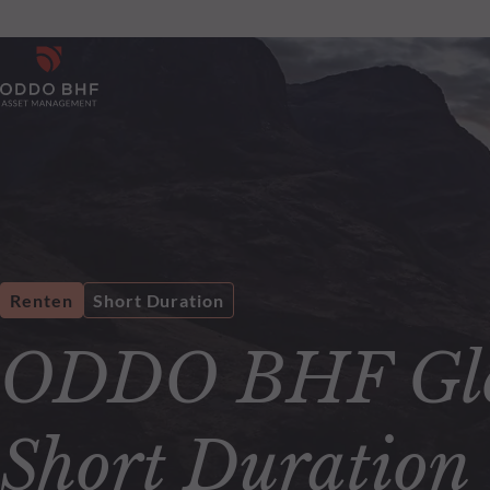
Renten
Short Duration
ODDO BHF Glob
Short Duration