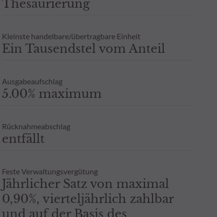
Thesaurierung
Zeichnung an einen Steuerberater zu wenden. Weitere Informatione
berechtigten Interesses und unter Wahrung einer angemessenen zei
 ODDO BHF AM GmbH in Deutschland aufgelegten Publikumsfonds.
Kleinste handelbare/übertragbare Einheit
oder Garantie für die zukünftige Wertentwicklung angesehen werde
Ein Tausendstel vom Anteil
- Zusicherung oder Gewährleistung einer zukünftigen Wertentwic
Ausgabeaufschlag
5.00% maximum
Rücknahmeabschlag
entfällt
Feste Verwaltungsvergütung
Jährlicher Satz von maximal
0,90%, vierteljährlich zahlbar
und auf der Basis des