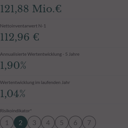
121,88 Mio.€
Nettoinventarwert N-1
112,96 €
Annualisierte Wertentwicklung - 5 Jahre
1,90%
Wertentwicklung im laufenden Jahr
1,04%
Risikoindikator*
1
2
3
4
5
6
7