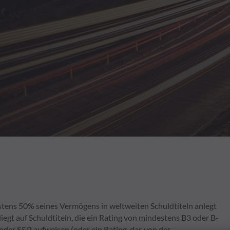
estens 50% seines Vermögens in weltweiten Schuldtiteln anlegt
egt auf Schuldtiteln, die ein Rating von mindestens B3 oder B-
der S&P aufweisen (oder ein Rating, das von der