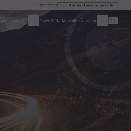
Kundenbereich
Finanzberater / Fondsvertrieb
de
ges Investieren
News & Marktausblick
Über uns
Überblick
Identität
Ansatz
Führungsteam
Publikationen
Vertriebsteam
Standorte
Kontakt