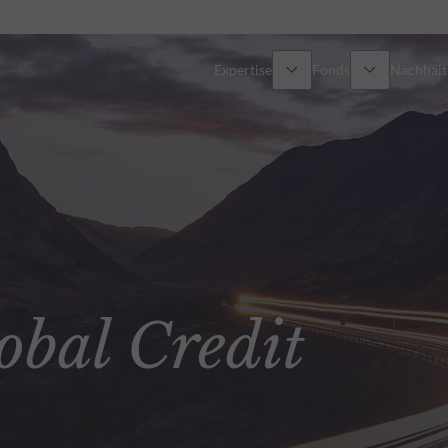
Expertise
Fonds
Nachhalti
Alle Fonds
Überblick
Fondsauswahl
Aktien
Partner-Publikumsfonds
Renten
al Credit
Spezial-Investmentfonds
Multi-Asset
Wie kann ich Fonds zeichnen?
Private Assets