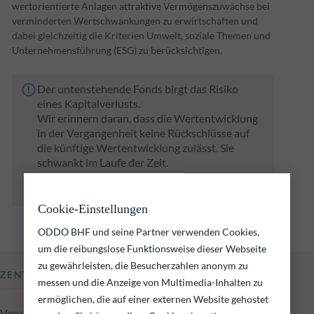
wertorientierte Anlagen attraktive Vermögenszuwächse bei
verminderten Wertschwankungen zu erwirtschaften und
dabei gleichzeitig die Kriterien Umwelt, soziale Themen und
Unternehmensführung (ESG) zu berücksichtigen.
Der untenstehende Fonds birgt das Risiko
eines Kapitalverlusts.
Wir erinnern daran, dass die Wertentwicklung
in der Vergangenheit keine Rückschlüsse auf
die künftige Wertentwicklung zulässt. Sie
schwankt im Laufe der Zeit.
Das Erreichen der Anlageziele kann nicht
garantiert werden.
Cookie-Einstellungen
ODDO BHF und seine Partner verwenden Cookies,
um die reibungslose Funktionsweise dieser Webseite
zu gewährleisten, die Besucherzahlen anonym zu
ZENTRALE KENNZAHLEN
messen und die Anzeige von Multimedia-Inhalten zu
ermöglichen, die auf einer externen Website gehostet
Verwaltetes Fondsvolumen zum 06.08.2026