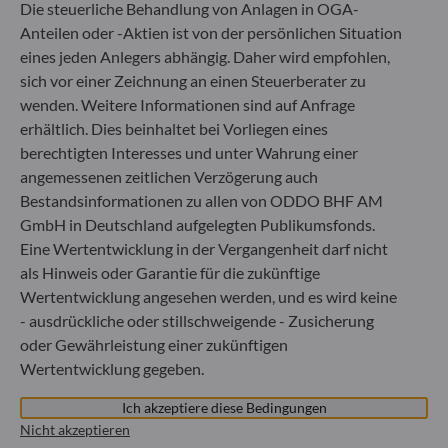
Die steuerliche Behandlung von Anlagen in OGA-
Fondsverwaltungsgesellschaft
Anteilen oder -Aktien ist von der persönlichen Situation
Handelsregister : HRB 11971 Amtsgericht Düsseldorf
eines jeden Anlegers abhängig. Daher wird empfohlen,
sich vor einer Zeichnung an einen Steuerberater zu
ODDO BHF Asset Management LUX
wenden. Weitere Informationen sind auf Anfrage
erhältlich. Dies beinhaltet bei Vorliegen eines
6, rue Gabriel Lippmann
berechtigten Interesses und unter Wahrung einer
L-5365 Munsbach
angemessenen zeitlichen Verzögerung auch
Luxemburg
Bestandsinformationen zu allen von ODDO BHF AM
+352 45 76 76 245
GmbH in Deutschland aufgelegten Publikumsfonds.
Von der Luxemburger Commission de Surveillance du
Eine Wertentwicklung in der Vergangenheit darf nicht
Secteur Financier (CSSF) zugelassene
als Hinweis oder Garantie für die zukünftige
Fondsverwaltungsgesellschaft, Handelsregisternummer: B
29891
Wertentwicklung angesehen werden, und es wird keine
- ausdrückliche oder stillschweigende - Zusicherung
oder Gewährleistung einer zukünftigen
Mitteilung zu EU-Sanktionen gegen Russland
Wertentwicklung gegeben.
In Übereinstimmung mit den von der Europäischen Union
Ich akzeptiere diese Bedingungen
im Zusammenhang mit der Ukraine-Krise verhängten
Nicht akzeptieren
Sanktionen informieren wir Sie darüber, dass es gemäß den