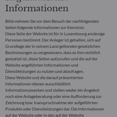
Informationen
**Die EU-Verordnung zur Offenlegung von
Nachhaltigkeitsinformationen (Sustainable
Finance Disclosure Regulation, SFDR) ist ein
Bitte nehmen Sie vor dem Besuch der nachfolgenden
Regelwerk der EU, das darauf abzielt, das
Seiten folgende Informationen zur Kenntnis:
Nachhaltigkeitsprofil von Fonds transparent,
Diese Seite der Website ist für in Luxembourg ansässige
besser vergleichbar und für Endinvestoren besser
Personen bestimmt. Der Anleger ist gehalten, sich auf
verständlich zu machen.
Grundlage der in seinem Land geltenden gesetzlichen
Artikel 6: Das Fondsmanagementteam
Bestimmungen zu vergewissern, dass es ihm rechtlich
berücksichtigt bei der Anlageentscheidung keine
gestattet ist, diese Seiten aufzurufen und die auf der
Nachhaltigkeitsrisiken oder nachteiligen
Auswirkungen von Anlageentscheidungen auf
Website angeführten Informationen und
Nachhaltigkeitsfaktoren.
Dienstleistungen zu nutzen und abzufragen.
Artikel 8: Das Fondsmanagementteam adressiert
Diese Website und die darauf präsentierten
Nachhaltigkeitsrisiken, indem es ESG-Kriterien
Informationen dienen ausschließlich
(Umwelt und/oder Soziales und/oder Governance)
Informationszwecken und stellen weder ein Angebot
in den Anlageentscheidungsprozess einbezieht.
noch eine Anlageberatung oder eine Aufforderung zur
Artikel 9: Das Fondsmanagementteam verfolgt ein
Zeichnung bzw. Inanspruchnahme der aufgeführten
striktes nachhaltiges Anlageziel, das wesentlich zu
den Herausforderungen des ökologischen
Produkte oder Dienstleistungen dar. Die Informationen
Übergangs beiträgt, und adressiert
auf der Website oder in den auf der Website