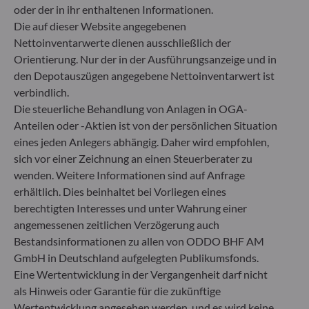
Deutschland
oder der in ihr enthaltenen Informationen.
Die auf dieser Website angegebenen
+49 (0) 211 239 24 01
Nettoinventarwerte dienen ausschließlich der
Orientierung. Nur der in der Ausführungsanzeige und in
Gallusanlage 8
60329 Frankfurt am Main
den Depotauszügen angegebene Nettoinventarwert ist
Deutschland
verbindlich.
Die steuerliche Behandlung von Anlagen in OGA-
+49 (0) 69 920 50 0
Von der Bundesanstalt für Finanzdienstleistungsaufsicht
Anteilen oder -Aktien ist von der persönlichen Situation
(„BaFin“) zugelassene und beaufsichtigte
eines jeden Anlegers abhängig. Daher wird empfohlen,
Fondsverwaltungsgesellschaft
sich vor einer Zeichnung an einen Steuerberater zu
Handelsregister : HRB 11971 Amtsgericht Düsseldorf
wenden. Weitere Informationen sind auf Anfrage
erhältlich. Dies beinhaltet bei Vorliegen eines
berechtigten Interesses und unter Wahrung einer
ODDO BHF Asset Management LUX
angemessenen zeitlichen Verzögerung auch
6, rue Gabriel Lippmann
Bestandsinformationen zu allen von ODDO BHF AM
L-5365 Munsbach
GmbH in Deutschland aufgelegten Publikumsfonds.
Luxemburg
Eine Wertentwicklung in der Vergangenheit darf nicht
+352 45 76 76 245
als Hinweis oder Garantie für die zukünftige
Von der Luxemburger Commission de Surveillance du
Wertentwicklung angesehen werden, und es wird keine