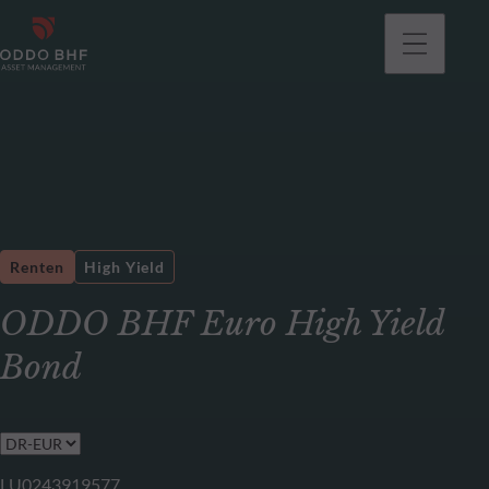
gehen
Renten
High Yield
ODDO BHF Euro High Yield
Bond
LU0243919577