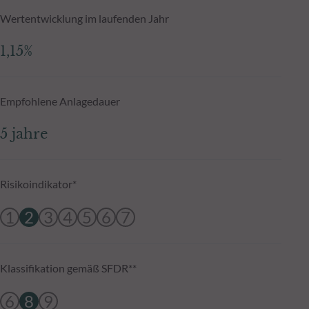
Wertentwicklung im laufenden Jahr
1,15%
Empfohlene Anlagedauer
5 jahre
Risikoindikator*
1
2
3
4
5
6
7
Klassifikation gemäß SFDR**
6
8
9