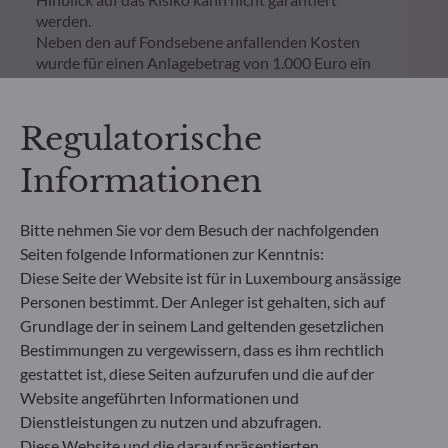
werden.
Neben den auf Fondsebene anfallenden Kosten
wurde für einen Anlagebetrag von 1.000 Euro ein
einmaliger Ausgabeaufschlag bzw.
Rücknahmegebühr gemäß dem in der Rubrik
„Merkmale“ aufgeführten Prozentsatz des
Regulatorische
Rücknahmepreises berücksichtigt. Kosten für die
Verwahrung von Fondsanteilen in Ihrem Depot
Informationen
können die Wertentwicklung zusätzlich mindern.
Bitte nehmen Sie vor dem Besuch der nachfolgenden
**Die EU-Verordnung zur Offenlegung von
Seiten folgende Informationen zur Kenntnis:
Nachhaltigkeitsinformationen (Sustainable
Diese Seite der Website ist für in Luxembourg ansässige
Finance Disclosure Regulation, SFDR) ist ein
Personen bestimmt. Der Anleger ist gehalten, sich auf
Regelwerk der EU, das darauf abzielt, das
Grundlage der in seinem Land geltenden gesetzlichen
Nachhaltigkeitsprofil von Fonds transparent,
besser vergleichbar und für Endinvestoren besser
Bestimmungen zu vergewissern, dass es ihm rechtlich
verständlich zu machen.
gestattet ist, diese Seiten aufzurufen und die auf der
Artikel 6: Das Fondsmanagementteam
Website angeführten Informationen und
berücksichtigt bei der Anlageentscheidung keine
Dienstleistungen zu nutzen und abzufragen.
Nachhaltigkeitsrisiken oder nachteiligen
Diese Website und die darauf präsentierten