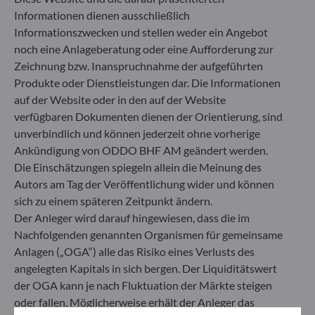
Auswirkungen von Anlageentscheidungen auf
Informationen dienen ausschließlich
Nachhaltigkeitsfaktoren.
Informationszwecken und stellen weder ein Angebot
Artikel 8: Das Fondsmanagementteam adressiert
Nachhaltigkeitsrisiken, indem es ESG-Kriterien
noch eine Anlageberatung oder eine Aufforderung zur
(Umwelt und/oder Soziales und/oder Governance)
Zeichnung bzw. Inanspruchnahme der aufgeführten
in den Anlageentscheidungsprozess einbezieht.
Produkte oder Dienstleistungen dar. Die Informationen
Artikel 9: Das Fondsmanagementteam verfolgt ein
auf der Website oder in den auf der Website
striktes nachhaltiges Anlageziel, das wesentlich zu
verfügbaren Dokumenten dienen der Orientierung, sind
den Herausforderungen des ökologischen
unverbindlich und können jederzeit ohne vorherige
Übergangs beiträgt, und adressiert
Ankündigung von ODDO BHF AM geändert werden.
Nachhaltigkeitsrisiken durch Ratings, die vom
externen ESG-Datenanbieter der
Die Einschätzungen spiegeln allein die Meinung des
Verwaltungsgesellschaft bereitgestellt werden.
Autors am Tag der Veröffentlichung wider und können
sich zu einem späteren Zeitpunkt ändern.
Der Anleger wird darauf hingewiesen, dass die im
Nachfolgenden genannten Organismen für gemeinsame
Anlagen („OGA“) alle das Risiko eines Verlusts des
angelegten Kapitals in sich bergen. Der Liquiditätswert
der OGA kann je nach Fluktuation der Märkte steigen
oder fallen. Möglicherweise erhält der Anleger das